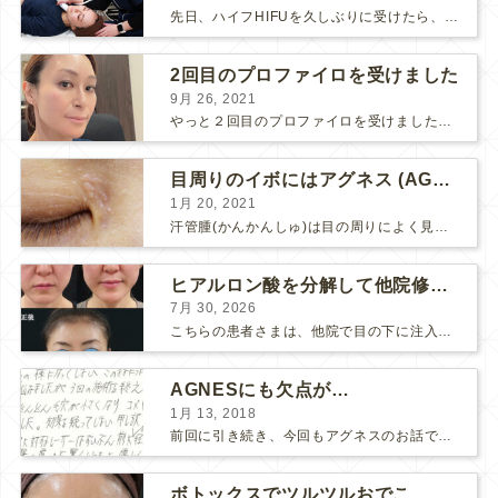
先日、ハイフHIFUを久しぶりに受けたら、顔の調子がとても良い感じです♪ 私はハイフHIFU後はいつも３日位、人には気付かれない程度に軽く腫れて、その後、グングンと顔が引き締まります。 ...
2回目のプロファイロを受けました
9月 26, 2021
やっと２回目のプロファイロを受けました。 ↑ 写真はプロファイロ翌日です。 この距離の写真では凹凸は映らないですし、 実物も、首がよく見ると凹凸が残っている位で、 それも３日で...
目周りのイボにはアグネス (AGNES）が効く！（ほぼ）ノーダウンタイムのイボ治療
1月 20, 2021
汗管腫(かんかんしゅ)は目の周りによく見られるいぼです。 以前は炭酸ガスレーザーでイボ組織を削って（蒸散とかアブレーションと言います）治療していました。 汗管腫は治療しても再発しやすい難治...
ヒアルロン酸を分解して他院修正（目の下のチンダル現象とその補正）
7月 30, 2026
こちらの患者さまは、他院で目の下に注入したヒアルロン酸がチンダル現象を起こしていたため、 ヒアルロン酸を分解する薬（ヒアルロニダーゼ）で分解してから 改めてヒアルロン酸を入れ直しました。 ...
AGNESにも欠点が…
1月 13, 2018
前回に引き続き、今回もアグネスのお話です。 AGNESはとっても良い治療である一方、 欠点もいくつかありますので、そちらもお話ししておきますね。 AGNESの欠点 1. ダウンタイム A...
ボトックスでツルツルおでこ