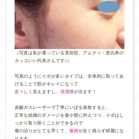
（写真は私が通っている美容院、アムティ・恵比寿
の
カッコいい代表さんです♪）
写真のようにイボが多いタイプは、全体的に取ってあ
げることで肌がキレイになって
若々しく
見えますし、
清潔感
が出ます！
炭酸ガスレーザーで丁寧にいぼを蒸散すると、
正常な組織のダメージを最小限に抑えつつ、イボはし
っかり取り除くことができるので
傷の治りがとても早くて、
傷跡
が全く残らず綺麗にな
ります。