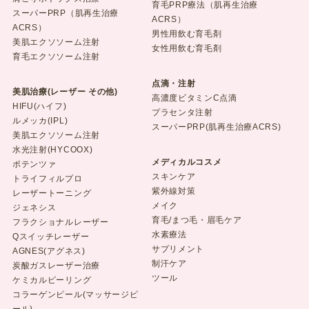
育毛PRP療法（肌再生治療
スーパーPRP（肌再生治療
ACRS）
ACRS）
男性用飲む育毛剤
美肌エクソソーム注射
女性用飲む育毛剤
育毛エクソソーム注射
点滴・注射
美肌治療(レーザー その他)
高濃度ビタミンC点滴
HIFU(ハイフ)
プラセンタ注射
ルメッカ(IPL)
スーパーPRP(肌再生治療ACRS)
美肌エクソソーム注射
水光注射(HYCOOX)
メディカルコスメ
ポテンツァ
スキンケア
トライフィルプロ
紫外線対策
レーザートーニング
メイク
ジェネシス
育毛/まつ毛・眉毛ケア
フラクショナルレーザー
水素療法
Qスイッチレーザー
サプリメント
AGNES(アグネス)
制汗ケア
炭酸ガスレーザー治療
ツール
ケミカルピーリング
コラーゲンピール(マッサージピ
ール)