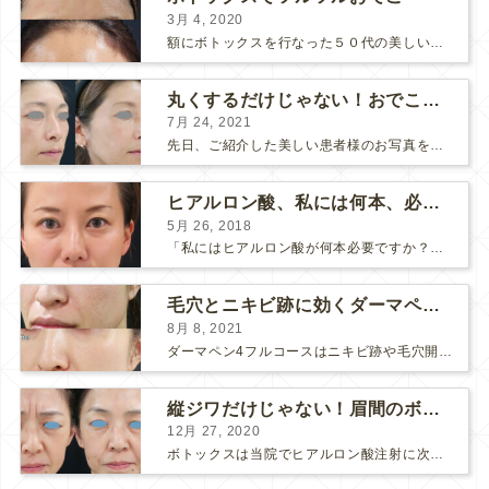
3月 4, 2020
額にボトックスを行なった５０代の美しい女性です。 エイジングとともに横ジワが目立つようになって、 キメが乱れてツヤが無くなってきます。 ボトックスを額に注射すると 横ジワが目立たなくな...
丸くするだけじゃない！おでこのヒアルロン酸注射
7月 24, 2021
先日、ご紹介した美しい患者様のお写真を使わせていただいて、おでこのヒアルロン酸注射について説明します。 （≫ 写真の患者様の経過はこちら『２年間で若返って綺麗になられた患者様』） なぜおでこに...
ヒアルロン酸、私には何本、必要ですか？
5月 26, 2018
「私にはヒアルロン酸が何本必要ですか？」 診察の時によく聞かれますが、なかなか難しい質問です。 どこまでこだわってキレイにしたいかによって 使うヒアルロン酸の量が変わるからです。 前回もご紹介させ...
毛穴とニキビ跡に効くダーマペン４フルコース
8月 8, 2021
ダーマペン4フルコースはニキビ跡や毛穴開きで悩まれている方に自信を持ってお勧めできる美肌治療です。 ↑ ダーマペン4フルコースを4回行いました。 ニキビ跡と毛穴開きが改善して肌のキメが整いまし...
縦ジワだけじゃない！眉間のボトックス注射
12月 27, 2020
ボトックスは当院でヒアルロン酸注射に次いで人気のある治療です。 私自身、美容治療が制限されていた妊娠・授乳中に一番やりたかったのはボトックスで、 「ボトックスが世の中から無くなったら困る！」と...