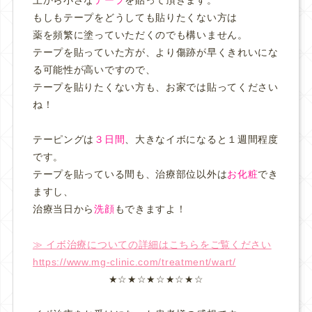
上から小さな
テープ
を貼って頂きます。
もしもテープをどうしても貼りたくない方は
薬を頻繁に塗っていただくのでも構いません。
テープを貼っていた方が、より傷跡が早くきれいにな
る可能性が高いですので、
テープを貼りたくない方も、お家では貼ってください
ね！
テーピングは
３日間
、大きなイボになると１週間程度
です。
テープを貼っている間も、治療部位以外は
お化粧
でき
ますし、
治療当日から
洗顔
もできますよ！
≫ イボ治療についての詳細はこちらをご覧ください
https://www.mg-clinic.com/treatment/wart/
★☆★☆★☆★☆★☆