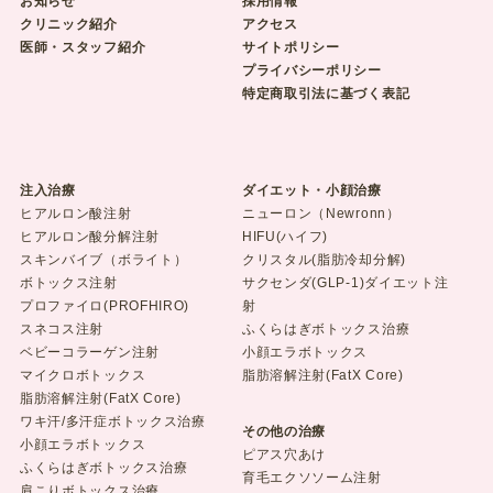
お知らせ
採用情報
クリニック紹介
アクセス
医師・スタッフ紹介
サイトポリシー
プライバシーポリシー
特定商取引法に基づく表記
注入治療
ダイエット・小顔治療
ヒアルロン酸注射
ニューロン（Newronn）
ヒアルロン酸分解注射
HIFU(ハイフ)
スキンバイブ（ボライト）
クリスタル(脂肪冷却分解)
ボトックス注射
サクセンダ(GLP-1)ダイエット注
プロファイロ(PROFHIRO)
射
スネコス注射
ふくらはぎボトックス治療
ベビーコラーゲン注射
小顔エラボトックス
マイクロボトックス
脂肪溶解注射(FatX Core)
脂肪溶解注射(FatX Core)
ワキ汗/多汗症ボトックス治療
その他の治療
小顔エラボトックス
ピアス穴あけ
ふくらはぎボトックス治療
育毛エクソソーム注射
肩こりボトックス治療