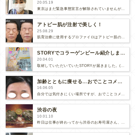
20.05.19
東京はまだ緊急事態宣言が解除されていませんが、街に少し、人が戻って来た感があります。コロナ対策を専門にされている患者様から仰い…
アトピー肌が注射で美しく！
25.08.29
肌育治療に使用するプロファイロはアトピー肌の症状改善にもとても有効です。アトピーに悩まれていらっしゃったモニターさまの変化をご紹介…
STORYでコラーゲンピール紹介しました
20.04.01
取材していただいていたSTORYが届きました。(さらに…)
加齢とともに痩せる…おでことコメカミ！
16.06.05
自分では気付きにくい場所ですが、おでことコメカミは30代から痩せ始めます。「おでこやコメカミは髪で隠せるから良いわ」と思い…
渋谷の夜
10.01.10
昨日は仕事が終わってから渋谷のお寿司屋さん、『蛇の健』へ。おいしいお魚を沢山頂きました。食後は友人の友人のバーへ。ここは会員制…