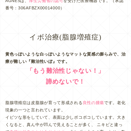
AGNESは、
厚生労働省の認可
を受けた医療機器です。（承認
番号：306AFBZX00014000）
イボ治療(脂腺増殖症)
黄色っぽいような白っぽいようなマットな質感の膨らみで、治
療が難しい『難治性いぼ』です。
「もう難治性じゃない！」
諦めないで！
脂腺増殖症は皮脂腺が育って形成される
良性の腫瘍
です。老化
現象の一つと言われています。
イビツな形をしていて、表面は少しボコボコしています。大き
くなると、真ん中が凹んで見えることが多く、 ニキビと違っ