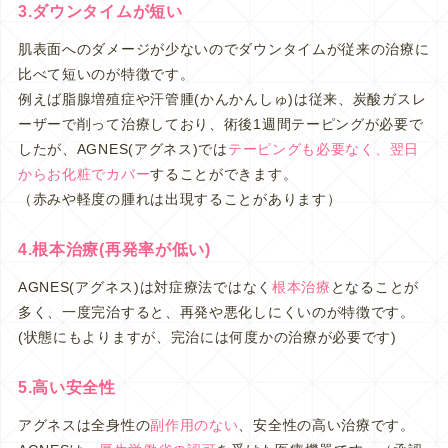
3.ダウンタイムが短い
肌表面へのダメージが少ないのでダウンタイムが従来の治療に
比べて短いのが特徴です。
例えば脂腺増殖症や汗管腫(かんかんしゅ)は従来、炭酸ガスレ
ーザーで削って治療しており、術後1週間テーピングが必要で
したが、AGNES(アグネス)では
テーピングも必要なく、翌日
からお化粧でカバー
することができます。
（赤みや軽度の腫れは出現することがあります）
4.根本治療(再発率が低い)
AGNES(アグネス)は対症療法ではなく
根本治療
となることが
多く、一度完治すると、再発や悪化しにくいのが特徴です。
(状態にもよりますが、完治には何度かの治療が必要です)
5.高い安全性
アグネスは全身性の
副作用のない
、安全性の高い治療です。