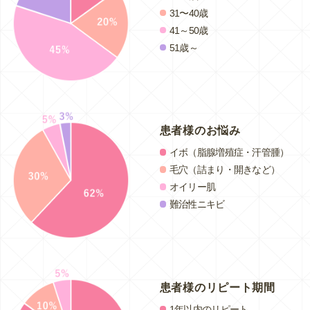
31〜40歳
41～50歳
51歳～
患者様のお悩み
イボ（脂腺増殖症・汗管腫）
毛穴（詰まり・開きなど）
オイリー肌
難治性ニキビ
患者様のリピート期間
1年以内のリピート