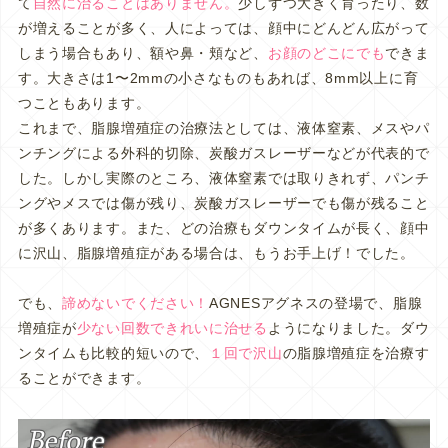
て
自然に治ることはありません。
少しずつ大きく育ったり、数
が増えることが多く、人によっては、顔中にどんどん広がって
しまう場合もあり、額や鼻・頬など、
お顔のどこにでも
できま
す。大きさは1〜2mmの小さなものもあれば、8mm以上に育
つこともあります。
これまで、脂腺増殖症の治療法としては、液体窒素、メスやパ
ンチングによる外科的切除、炭酸ガスレーザーなどが代表的で
した。しかし実際のところ、液体窒素では取りきれず、パンチ
ングやメスでは傷が残り、炭酸ガスレーザーでも傷が残ること
が多くあります。また、どの治療もダウンタイムが長く、顔中
に沢山、脂腺増殖症がある場合は、もうお手上げ！でした。
でも、
諦めないでください！
AGNESアグネスの登場で、脂腺
増殖症が
少ない回数できれいに治せる
ようになりました。ダウ
ンタイムも比較的短いので、
１回で沢山
の脂腺増殖症を治療す
ることができます。