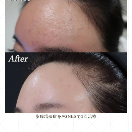
脂腺増殖症をAGNESで1回治療