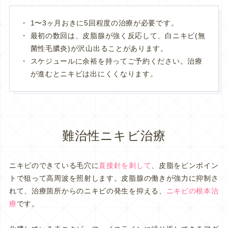
1〜3ヶ月おきに5回程度の治療が必要です。
最初の数回は、皮脂腺が強く反応して、白ニキビ(無
菌性毛膿炎)が沢山出ることがあります。
スケジュールに余裕を持ってご予約ください。治療
が進むとニキビは出にくくなります。
難治性ニキビ治療
ニキビのできている毛穴に
直接針を刺して
、皮脂をピンポイン
トで狙って高周波を照射します。皮脂腺の働きが強力に抑制さ
れて、治療箇所からのニキビの発生を抑える、
ニキビの根本治
療
です。