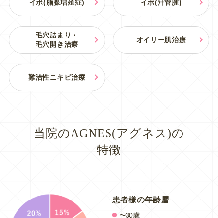
イボ(脂腺増殖症)
イボ(汗管腫)
毛穴詰まり・
オイリー肌治療
毛穴開き治療
難治性ニキビ治療
当院のAGNES(アグネス)の
特徴
患者様の年齢層
〜30歳