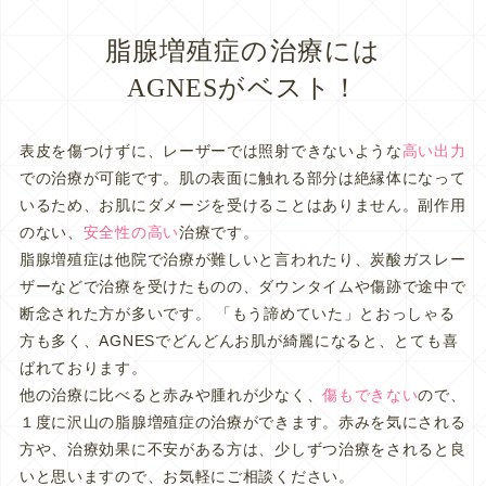
脂腺増殖症の治療には
AGNESがベスト！
表皮を傷つけずに、レーザーでは照射できないような
高い出力
での治療が可能です。肌の表面に触れる部分は絶縁体になって
いるため、お肌にダメージを受けることはありません。副作用
のない、
安全性の高い
治療です。
脂腺増殖症は他院で治療が難しいと言われたり、炭酸ガスレー
ザーなどで治療を受けたものの、ダウンタイムや傷跡で途中で
断念された方が多いです。 「もう諦めていた」とおっしゃる
方も多く、AGNESでどんどんお肌が綺麗になると、とても喜
ばれております。
他の治療に比べると赤みや腫れが少なく、
傷もできない
ので、
１度に沢山の脂腺増殖症の治療ができます。赤みを気にされる
方や、治療効果に不安がある方は、少しずつ治療をされると良
いと思いますので、お気軽にご相談ください。