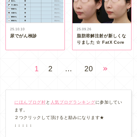
25.10.10
25.09.26
尿でがん検診
脂肪溶解注射が新しくな
りました ☆ FatX Core
1
2
…
20
にほんブログ村
と
人気ブログランキング
に参加してい
ます。
２つクリックして頂けると励みになります★
↓ ↓ ↓ ↓ ↓