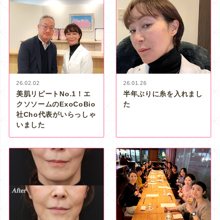
26.02.02
26.01.26
美肌リピートNo.1！エ
半年ぶりに糸を入れまし
クソソームのExoCoBio
た
社Cho代表がいらっしゃ
いました