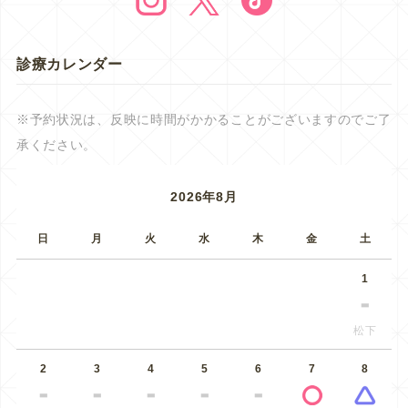
診療カレンダー
※予約状況は、反映に時間がかかることがございますのでご了
承ください。
2026年8月
日
月
火
水
木
金
土
1
松下
2
3
4
5
6
7
8