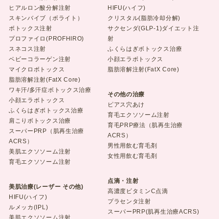
ヒアルロン酸分解注射
HIFU(ハイフ)
スキンバイブ（ボライト）
クリスタル(脂肪冷却分解)
ボトックス注射
サクセンダ(GLP-1)ダイエット注
プロファイロ(PROFHIRO)
射
スネコス注射
ふくらはぎボトックス治療
ベビーコラーゲン注射
小顔エラボトックス
マイクロボトックス
脂肪溶解注射(FatX Core)
脂肪溶解注射(FatX Core)
ワキ汗/多汗症ボトックス治療
その他の治療
小顔エラボトックス
ピアス穴あけ
ふくらはぎボトックス治療
育毛エクソソーム注射
肩こりボトックス治療
育毛PRP療法（肌再生治療
スーパーPRP（肌再生治療
ACRS）
ACRS）
男性用飲む育毛剤
美肌エクソソーム注射
女性用飲む育毛剤
育毛エクソソーム注射
点滴・注射
美肌治療(レーザー その他)
高濃度ビタミンC点滴
HIFU(ハイフ)
プラセンタ注射
ルメッカ(IPL)
スーパーPRP(肌再生治療ACRS)
美肌エクソソーム注射