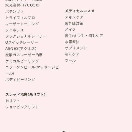
水光注射(HYCOOX)
メディカルコスメ
ポテンツァ
スキンケア
トライフィルプロ
紫外線対策
レーザートーニング
メイク
ジェネシス
育毛/まつ毛・眉毛ケア
フラクショナルレーザー
水素療法
Qスイッチレーザー
サプリメント
AGNES(アグネス)
制汗ケア
炭酸ガスレーザー治療
ツール
ケミカルピーリング
コラーゲンピール(マッサージピ
ール)
ボディピーリング
スレッド治療(糸リフト)
糸リフト
ショッピングリフト