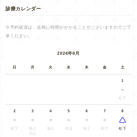
診療カレンダー
※予約状況は、反映に時間がかかることがございますのでご了
承ください。
2026年8月
日
月
火
水
木
金
土
1
松下
2
3
4
5
6
7
8
松下
池上
池上
河辺
池上
松下
松下
大山