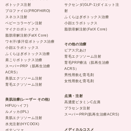
ボトックス注射
サクセンダ(GLP-1)ダイエット注
プロファイロ(PROFHIRO)
射
スネコス注射
ふくらはぎボトックス治療
ベビーコラーゲン注射
小顔エラボトックス
マイクロボトックス
脂肪溶解注射(FatX Core)
脂肪溶解注射(FatX Core)
ワキ汗/多汗症ボトックス治療
その他の治療
小顔エラボトックス
ピアス穴あけ
ふくらはぎボトックス治療
育毛エクソソーム注射
肩こりボトックス治療
育毛PRP療法（肌再生治療
スーパーPRP（肌再生治療
ACRS）
ACRS）
男性用飲む育毛剤
美肌エクソソーム注射
女性用飲む育毛剤
育毛エクソソーム注射
点滴・注射
美肌治療(レーザー その他)
高濃度ビタミンC点滴
HIFU(ハイフ)
プラセンタ注射
ルメッカ(IPL)
スーパーPRP(肌再生治療ACRS)
美肌エクソソーム注射
水光注射(HYCOOX)
メディカルコスメ
ポテンツァ