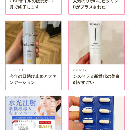
CBDオイルの販売が12
人気のリポCにビタミン
月で終了します
Dがプラスされた！
23.09.01
23.02.17
今年の日焼け止めとファ
シスペラ☆新世代の美白
ンデーション
剤がすごい