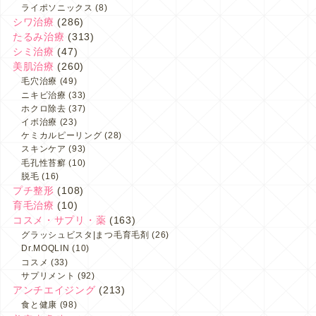
ライポソニックス
(8)
シワ治療
(286)
たるみ治療
(313)
シミ治療
(47)
美肌治療
(260)
毛穴治療
(49)
ニキビ治療
(33)
ホクロ除去
(37)
イボ治療
(23)
ケミカルピーリング
(28)
スキンケア
(93)
毛孔性苔癬
(10)
脱毛
(16)
プチ整形
(108)
育毛治療
(10)
コスメ・サプリ・薬
(163)
グラッシュビスタ|まつ毛育毛剤
(26)
Dr.MOQLIN
(10)
コスメ
(33)
サプリメント
(92)
アンチエイジング
(213)
食と健康
(98)