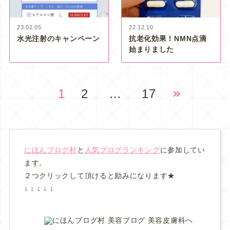
23.02.05
22.12.10
水光注射のキャンペーン
抗老化効果！NMN点滴
始まりました
1
2
…
17
にほんブログ村
と
人気ブログランキング
に参加してい
ます。
２つクリックして頂けると励みになります★
↓ ↓ ↓ ↓ ↓