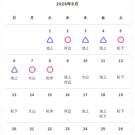
2026年9月
日
月
火
水
木
金
土
1
2
3
4
5
池上
河辺
池上
池上
松下
6
7
8
9
10
11
12
池上
大山
池上
松下
池上
大山
松井
河辺
13
14
15
16
17
18
19
松下
大山
松井
河辺
池上
池上
松下
松下
20
21
22
23
24
25
26