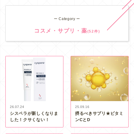
ー Category ー
コスメ・サプリ・薬
(52件)
26.07.24
25.09.16
シスペラが新しくなりま
摂るべきサプリ★ビタミ
した！クサくない！
ンCとD