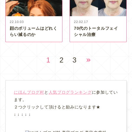
22.10.03
22.02.17
顔のボリュームはどれく
70代のトータルフェイ
らい減るのか
シャル治療
1
2
3
にほんブログ村
と
人気ブログランキング
に参加してい
ます。
２つクリックして頂けると励みになります★
↓ ↓ ↓ ↓ ↓