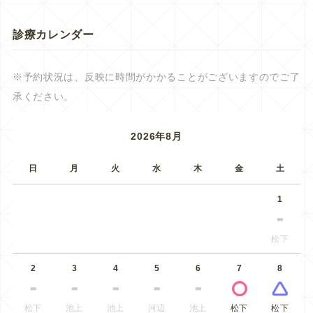
診療カレンダー
※予約状況は、反映に時間がかかることがございますのでご了
承ください。
2026年8月
日
月
火
水
木
金
土
1
松下
2
3
4
5
6
7
8
松下
池上
池上
河辺
池上
松下
松下