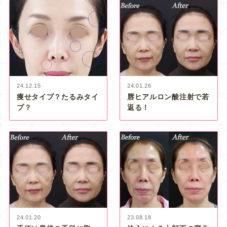
24.12.15
24.01.26
痩せタイプ？たるみタイ
唇ヒアルロン酸注射で若
プ？
返る！
24.01.20
23.08.18