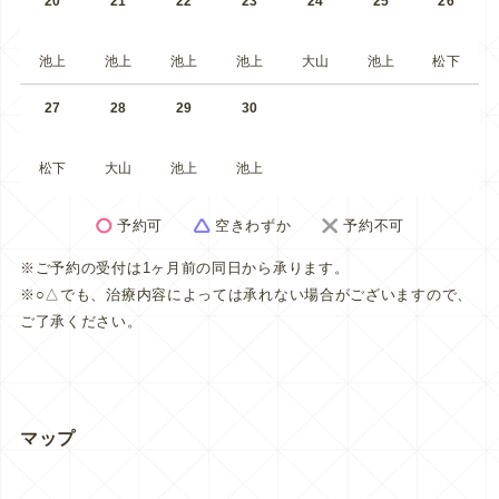
20
21
22
23
24
25
26
池上
池上
池上
池上
大山
池上
松下
27
28
29
30
松下
大山
池上
池上
予約可
空きわずか
予約不可
※ご予約の受付は1ヶ月前の同日から承ります。
※○△でも、治療内容によっては承れない場合がございますので、
ご了承ください。
マップ