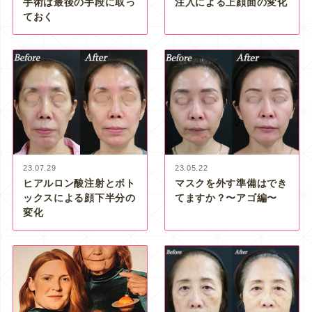
手術は最後の手段に取っ
注入による上顔面の変化
ておく
23.07.29
23.05.22
ヒアルロン酸注射とボト
マスクを外す準備はでき
ックスによる顔下半分の
てますか？〜アゴ編〜
変化