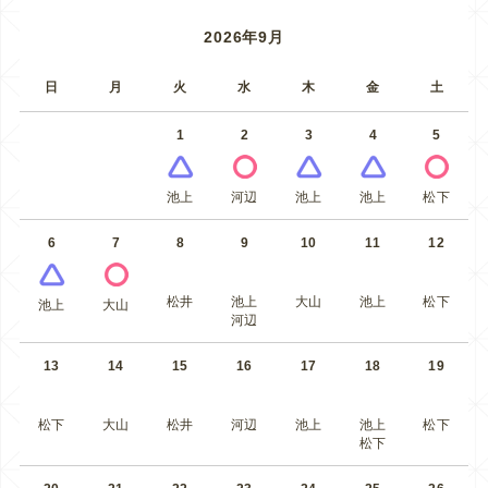
2026年9月
日
月
火
水
木
金
土
1
2
3
4
5
池上
河辺
池上
池上
松下
6
7
8
9
10
11
12
松井
池上
大山
池上
松下
池上
大山
河辺
13
14
15
16
17
18
19
松下
大山
松井
河辺
池上
池上
松下
松下