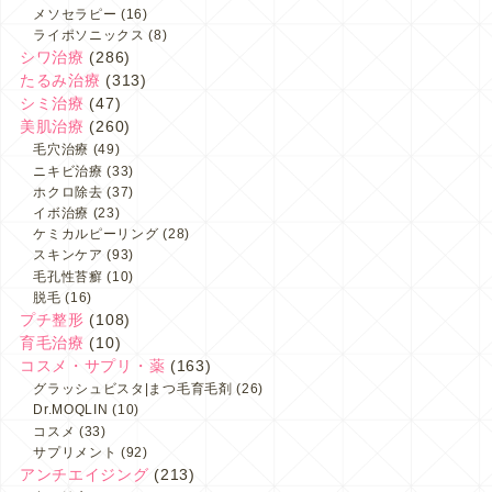
メソセラピー
(16)
ライポソニックス
(8)
シワ治療
(286)
たるみ治療
(313)
シミ治療
(47)
美肌治療
(260)
毛穴治療
(49)
ニキビ治療
(33)
ホクロ除去
(37)
イボ治療
(23)
ケミカルピーリング
(28)
スキンケア
(93)
毛孔性苔癬
(10)
脱毛
(16)
プチ整形
(108)
育毛治療
(10)
コスメ・サプリ・薬
(163)
グラッシュビスタ|まつ毛育毛剤
(26)
Dr.MOQLIN
(10)
コスメ
(33)
サプリメント
(92)
アンチエイジング
(213)