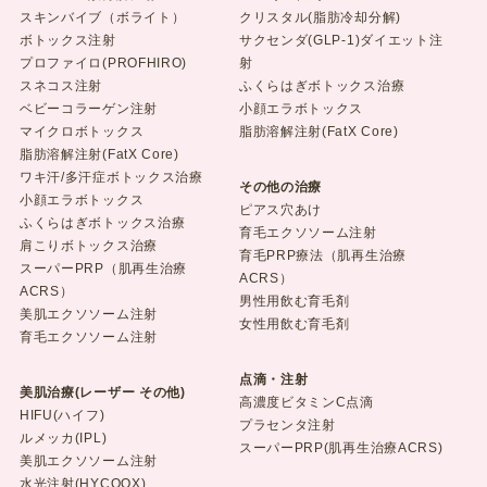
スキンバイブ（ボライト）
クリスタル(脂肪冷却分解)
ボトックス注射
サクセンダ(GLP-1)ダイエット注
プロファイロ(PROFHIRO)
射
スネコス注射
ふくらはぎボトックス治療
ベビーコラーゲン注射
小顔エラボトックス
マイクロボトックス
脂肪溶解注射(FatX Core)
脂肪溶解注射(FatX Core)
ワキ汗/多汗症ボトックス治療
その他の治療
小顔エラボトックス
ピアス穴あけ
ふくらはぎボトックス治療
育毛エクソソーム注射
肩こりボトックス治療
育毛PRP療法（肌再生治療
スーパーPRP（肌再生治療
ACRS）
ACRS）
男性用飲む育毛剤
美肌エクソソーム注射
女性用飲む育毛剤
育毛エクソソーム注射
点滴・注射
美肌治療(レーザー その他)
高濃度ビタミンC点滴
HIFU(ハイフ)
プラセンタ注射
ルメッカ(IPL)
スーパーPRP(肌再生治療ACRS)
美肌エクソソーム注射
水光注射(HYCOOX)