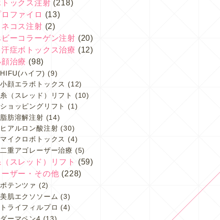
ボトックス注射
(218)
プロファイロ
(13)
スネコス注射
(2)
ベビーコラーゲン注射
(20)
多汗症ボトックス治療
(12)
小顔治療
(98)
HIFU(ハイフ)
(9)
小顔エラボトックス
(12)
糸（スレッド）リフト
(10)
ショッピングリフト
(1)
脂肪溶解注射
(14)
ヒアルロン酸注射
(30)
マイクロボトックス
(4)
二重アゴレーザー治療
(5)
糸（スレッド）リフト
(59)
レーザー・その他
(228)
ポテンツァ
(2)
美肌エクソソーム
(3)
トライフィルプロ
(4)
ダーマペン4
(13)