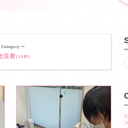
 Category ー
光注射
(15件)