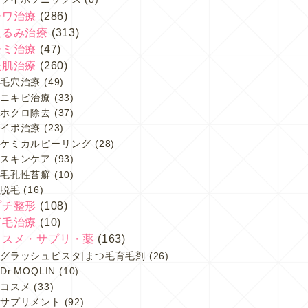
シワ治療
(286)
たるみ治療
(313)
シミ治療
(47)
美肌治療
(260)
毛穴治療
(49)
ニキビ治療
(33)
ホクロ除去
(37)
イボ治療
(23)
ケミカルピーリング
(28)
スキンケア
(93)
毛孔性苔癬
(10)
脱毛
(16)
プチ整形
(108)
育毛治療
(10)
コスメ・サプリ・薬
(163)
グラッシュビスタ|まつ毛育毛剤
(26)
Dr.MOQLIN
(10)
コスメ
(33)
サプリメント
(92)