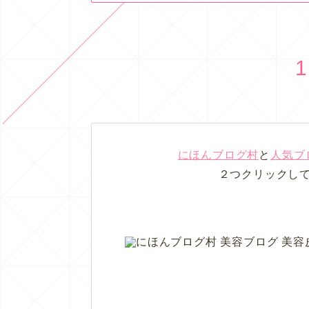
1
にほんブログ村
と
人気ブ
２つクリックし