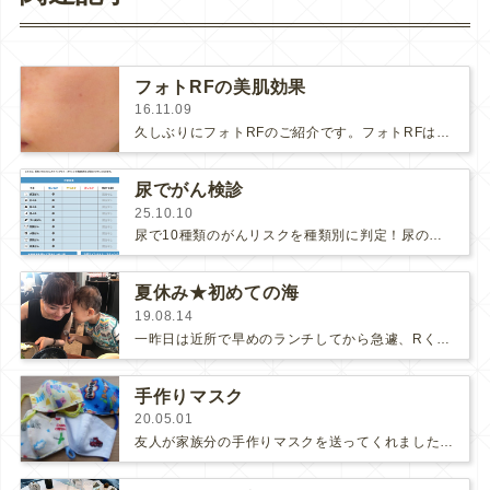
フォトRFの美肌効果
16.11.09
久しぶりにフォトRFのご紹介です。フォトRFはオールラウンドでお肌がキレイになるので一年を通して人気の治療です。 左…
尿でがん検診
25.10.10
尿で10種類のがんリスクを種類別に判定！尿のマイクロRNAを調べてがんのリスクを判定するマイシグナルを導入しまして、私も早速、検…
夏休み★初めての海
19.08.14
一昨日は近所で早めのランチしてから急遽、Rくん家族に誘ってもらって城南島に行くことになりました。(さらに…)
手作りマスク
20.05.01
友人が家族分の手作りマスクを送ってくれました。(さらに…)