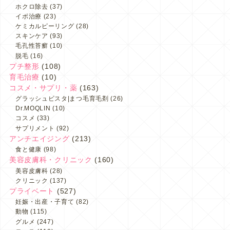
ホクロ除去
(37)
イボ治療
(23)
ケミカルピーリング
(28)
スキンケア
(93)
毛孔性苔癬
(10)
脱毛
(16)
プチ整形
(108)
育毛治療
(10)
コスメ・サプリ・薬
(163)
グラッシュビスタ|まつ毛育毛剤
(26)
Dr.MOQLIN
(10)
コスメ
(33)
サプリメント
(92)
アンチエイジング
(213)
食と健康
(98)
美容皮膚科・クリニック
(160)
美容皮膚科
(28)
クリニック
(137)
プライベート
(527)
妊娠・出産・子育て
(82)
動物
(115)
グルメ
(247)