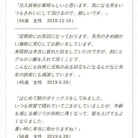
『注入技術が素晴らしいと思います。気になる所をい
つもきれいにして頂けるので、嬉しいです。』
（54歳 女性 2018.12.16）
‐‐‐‐‐‐‐‐‐‐‐‐‐‐‐‐‐‐‐‐‐‐‐‐‐‐‐‐‐‐‐‐‐‐‐‐
『定期的にお世話になっております。先生のきめ細か
い施術に安心してお願いをしています。
来院前は本当に疲れた顔をしていたのですが、顔にヒ
アルロン酸を入れて頂くことで、
こんなにも自然に元気のある顔立ちになるんだなと先
生の技術にも感謝しています。』
（45歳 女性 2019.6.28）
『はじめて額のボトックスをしてみました。
いつも前髪で隠れていてごまかしていましたが、年齢
を感じる横ジワが自然に薄くなって、髪を上げてもよ
くなりました。
暑い時に本当に助かりますね！』
（58歳 女性 2019.6.28）