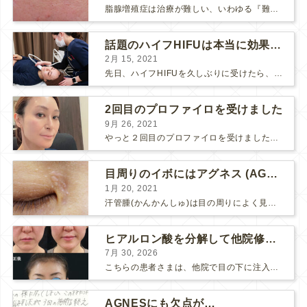
脂腺増殖症は治療が難しい、いわゆる『難治性イボ』です。 脂腺増殖症でググると、治療法として液体窒素、メスやパンチングによる外科的切除、炭酸ガスレーザーなどが出て来ますが、実際のところ、液体窒...
話題のハイフHIFUは本当に効果があるのか？
2月 15, 2021
先日、ハイフHIFUを久しぶりに受けたら、顔の調子がとても良い感じです♪ 私はハイフHIFU後はいつも３日位、人には気付かれない程度に軽く腫れて、その後、グングンと顔が引き締まります。 ...
2回目のプロファイロを受けました
9月 26, 2021
やっと２回目のプロファイロを受けました。 ↑ 写真はプロファイロ翌日です。 この距離の写真では凹凸は映らないですし、 実物も、首がよく見ると凹凸が残っている位で、 それも３日で...
目周りのイボにはアグネス (AGNES）が効く！（ほぼ）ノーダウンタイムのイボ治療
1月 20, 2021
汗管腫(かんかんしゅ)は目の周りによく見られるいぼです。 以前は炭酸ガスレーザーでイボ組織を削って（蒸散とかアブレーションと言います）治療していました。 汗管腫は治療しても再発しやすい難治...
ヒアルロン酸を分解して他院修正（目の下のチンダル現象とその補正）
7月 30, 2026
こちらの患者さまは、他院で目の下に注入したヒアルロン酸がチンダル現象を起こしていたため、 ヒアルロン酸を分解する薬（ヒアルロニダーゼ）で分解してから 改めてヒアルロン酸を入れ直しました。 ...
AGNESにも欠点が…