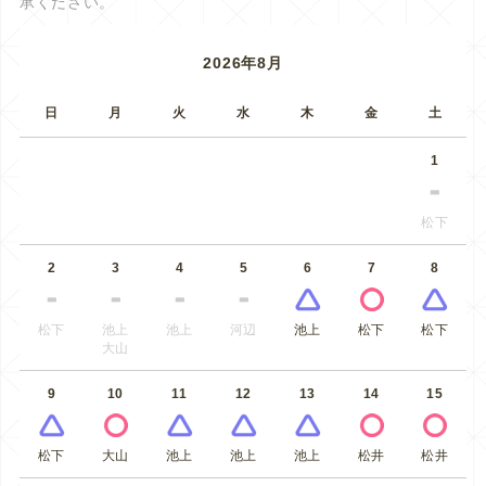
承ください。
2026年8月
日
月
火
水
木
金
土
1
松下
2
3
4
5
6
7
8
松下
池上
池上
河辺
池上
松下
松下
大山
9
10
11
12
13
14
15
松下
大山
池上
池上
池上
松井
松井