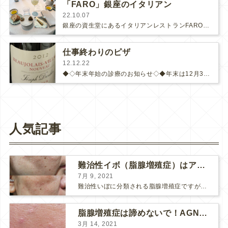
「FARO」銀座のイタリアン
22.10.07
銀座の資生堂にあるイタリアンレストランFAROに２週連続で伺いました。1週目は美容皮膚科医の友人と。スパッとまっすぐで、飾り気…
仕事終わりのピザ
12.12.22
◆◇年末年始の診療のお知らせ◇◆年末は12月30日まで診療を行います。年始は1月6日からです。◆◇◆◇◆◇◆◇◆◇◆◇◆◇業…
人気記事
難治性イボ（脂腺増殖症）はアグネスAGNESが効果的です！
7月 9, 2021
難治性いぼに分類される脂腺増殖症ですが、脂腺増殖症はAGNESアグネスにとても良く反応して、きれいに治すことができます。 ↑ 脂腺増殖症をアグネスAGNESで３回治療した1ヶ月後の写真です。...
脂腺増殖症は諦めないで！AGNESアグネス治療でツルツル肌に！
3月 14, 2021