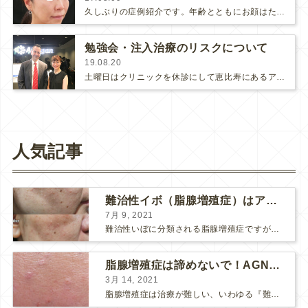
久しぶりの症例紹介です。年齢とともにお顔はたるんでしまいます。これはコラーゲンなどの肌を支える組織が減ることに加えて筋肉や腱が…
勉強会・注入治療のリスクについて
19.08.20
土曜日はクリニックを休診にして恵比寿にあるアラガンジャパン本社に勉強会に行きました。お顔の解剖から始まって、ヒアルロン酸やボト…
人気記事
難治性イボ（脂腺増殖症）はアグネスAGNESが効果的です！
7月 9, 2021
難治性いぼに分類される脂腺増殖症ですが、脂腺増殖症はAGNESアグネスにとても良く反応して、きれいに治すことができます。 ↑ 脂腺増殖症をアグネスAGNESで３回治療した1ヶ月後の写真です。...
脂腺増殖症は諦めないで！AGNESアグネス治療でツルツル肌に！
3月 14, 2021
脂腺増殖症は治療が難しい、いわゆる『難治性イボ』です。 脂腺増殖症でググると、治療法として液体窒素、メスやパンチングによる外科的切除、炭酸ガスレーザーなどが出て来ますが、実際のところ、液体窒...