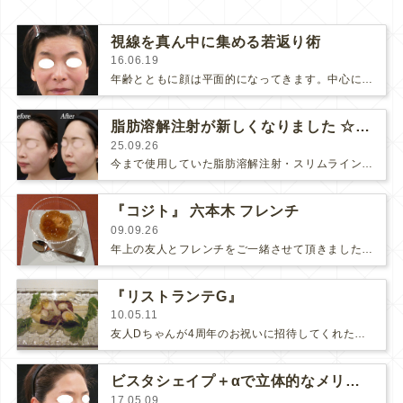
視線を真ん中に集める若返り術
16.06.19
年齢とともに顔は平面的になってきます。中心に重心を移して視線をお顔の中心線に集めるようにすると立体的でメリハリのあるお顔になりま…
脂肪溶解注射が新しくなりました ☆ FatX Core
25.09.26
今まで使用していた脂肪溶解注射・スリムラインが入手できなくなり、次にどの製剤を取り入れるか検討するために、3種類の製剤（FatX…
『コジト』 六本木 フレンチ
09.09.26
年上の友人とフレンチをご一緒させて頂きました(*ﾟｰﾟ*)カリフラワーのムース、生雲丹とコンソメジュレ真鯛のカルパッチョキャビ…
『リストランテG』
10.05.11
友人Dちゃんが4周年のお祝いに招待してくれた『リストランテG』は、最近行ったレストランの中では3本の指に入るヒットでした(´…
ビスタシェイプ＋αで立体的なメリハリ顔に！
17.05.09