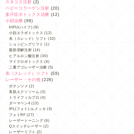
スネコス注射
(2)
ベビーコラーゲン注射
(20)
多汗症ボトックス治療
(12)
小顔治療
(98)
HIFU(ハイフ)
(9)
小顔エラボトックス
(12)
糸（スレッド）リフト
(10)
ショッピングリフト
(1)
脂肪溶解注射
(14)
ヒアルロン酸注射
(30)
マイクロボトックス
(4)
二重アゴレーザー治療
(5)
糸（スレッド）リフト
(59)
レーザー・その他
(228)
ポテンツァ
(2)
美肌エクソソーム
(3)
トライフィルプロ
(4)
ダーマペン4
(13)
IPL(フォト)-ルメッカ
(3)
フォトRF
(27)
レーザートーニング
(6)
Qスイッチレーザー
(2)
レーザーリフト
(2)