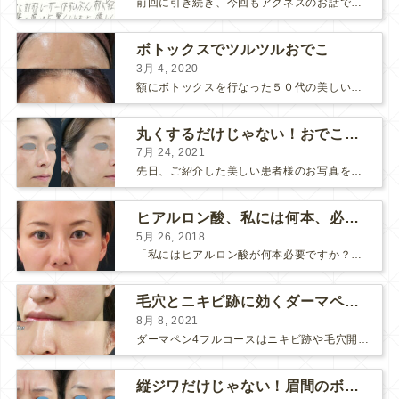
前回に引き続き、今回もアグネスのお話です。 AGNESはとっても良い治療である一方、 欠点もいくつかありますので、そちらもお話ししておきますね。 AGNESの欠点 1. ダウンタイム A...
ボトックスでツルツルおでこ
3月 4, 2020
額にボトックスを行なった５０代の美しい女性です。 エイジングとともに横ジワが目立つようになって、 キメが乱れてツヤが無くなってきます。 ボトックスを額に注射すると 横ジワが目立たなくな...
丸くするだけじゃない！おでこのヒアルロン酸注射
7月 24, 2021
先日、ご紹介した美しい患者様のお写真を使わせていただいて、おでこのヒアルロン酸注射について説明します。 （≫ 写真の患者様の経過はこちら『２年間で若返って綺麗になられた患者様』） なぜおでこに...
ヒアルロン酸、私には何本、必要ですか？
5月 26, 2018
「私にはヒアルロン酸が何本必要ですか？」 診察の時によく聞かれますが、なかなか難しい質問です。 どこまでこだわってキレイにしたいかによって 使うヒアルロン酸の量が変わるからです。 前回もご紹介させ...
毛穴とニキビ跡に効くダーマペン４フルコース
8月 8, 2021
ダーマペン4フルコースはニキビ跡や毛穴開きで悩まれている方に自信を持ってお勧めできる美肌治療です。 ↑ ダーマペン4フルコースを4回行いました。 ニキビ跡と毛穴開きが改善して肌のキメが整いまし...
縦ジワだけじゃない！眉間のボトックス注射