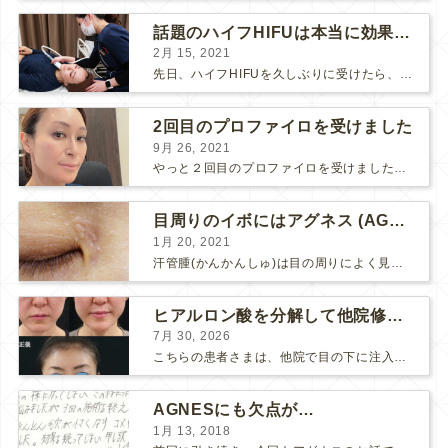
話題のハイフHIFUは本当に効果があるのか？
2月 15, 2021
先日、ハイフHIFUを久しぶりに受けたら、顔の調子がとても良い感じです♪ 私はハイフHIFU後はいつも３日位、人には気付かれない程度に軽く腫れて、その後、グングンと顔が引き締まります。 ...
2回目のプロファイロを受けました
9月 26, 2021
やっと２回目のプロファイロを受けました。 ↑ 写真はプロファイロ翌日です。 この距離の写真では凹凸は映らないですし、 実物も、首がよく見ると凹凸が残っている位で、 それも３日で...
目周りのイボにはアグネス (AGNES）が効く！（ほぼ）ノーダウンタイムのイボ治療
1月 20, 2021
汗管腫(かんかんしゅ)は目の周りによく見られるいぼです。 以前は炭酸ガスレーザーでイボ組織を削って（蒸散とかアブレーションと言います）治療していました。 汗管腫は治療しても再発しやすい難治...
ヒアルロン酸を分解して他院修正（目の下のチンダル現象とその補正）
7月 30, 2026
こちらの患者さまは、他院で目の下に注入したヒアルロン酸がチンダル現象を起こしていたため、 ヒアルロン酸を分解する薬（ヒアルロニダーゼ）で分解してから 改めてヒアルロン酸を入れ直しました。 ...
AGNESにも欠点が…
1月 13, 2018