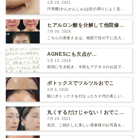
1月 20, 2021
汗管腫(かんかんしゅ)は目の周りによく見られるいぼです。 以前は炭酸ガスレーザーでイボ組織を削って（蒸散とかアブレーションと言います）治療していました。 汗管腫は治療しても再発しやすい難治...
ヒアルロン酸を分解して他院修正（目の下のチンダル現象とその補正）
7月 30, 2026
こちらの患者さまは、他院で目の下に注入したヒアルロン酸がチンダル現象を起こしていたため、 ヒアルロン酸を分解する薬（ヒアルロニダーゼ）で分解してから 改めてヒアルロン酸を入れ直しました。 ...
AGNESにも欠点が…
1月 13, 2018
前回に引き続き、今回もアグネスのお話です。 AGNESはとっても良い治療である一方、 欠点もいくつかありますので、そちらもお話ししておきますね。 AGNESの欠点 1. ダウンタイム A...
ボトックスでツルツルおでこ
3月 4, 2020
額にボトックスを行なった５０代の美しい女性です。 エイジングとともに横ジワが目立つようになって、 キメが乱れてツヤが無くなってきます。 ボトックスを額に注射すると 横ジワが目立たなくな...
丸くするだけじゃない！おでこのヒアルロン酸注射
7月 24, 2021
先日、ご紹介した美しい患者様のお写真を使わせていただいて、おでこのヒアルロン酸注射について説明します。 （≫ 写真の患者様の経過はこちら『２年間で若返って綺麗になられた患者様』） なぜおでこに...