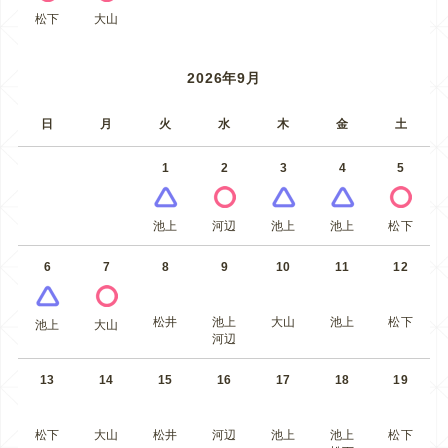
松下
大山
2026年9月
日
月
火
水
木
金
土
1
2
3
4
5
池上
河辺
池上
池上
松下
6
7
8
9
10
11
12
松井
池上
大山
池上
松下
池上
大山
河辺
13
14
15
16
17
18
19
松下
大山
松井
河辺
池上
池上
松下