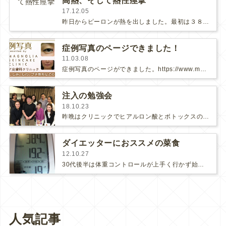
高熱、そして熱性痙攣
17.12.05
昨日からピーロンが熱を出しました。最初は３８度台でしたが、夜がふけるにつれて熱が上がり、朝の3時には40.6度にまでなりました…
症例写真のページできました！
11.03.08
症例写真のページができました。https://www.mg-clinic.com/album/治療をお受けになる前は皆様、不安が…
注入の勉強会
18.10.23
昨晩はクリニックでヒアルロン酸とボトックスの勉強会がありました。今回はうちの先生達と親しくして頂いている先生達と佐藤先生を講師…
ダイエッターにおススメの菜食
12.10.27
30代後半は体重コントロールが上手く行かず始終ダイエットに励んでいましたが、40代になった今は意識しなくてもコントロールできる…
人気記事