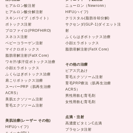
ヒアルロン酸注射
ニューロン（Newronn）
ヒアルロン酸分解注射
HIFU(ハイフ)
スキンバイブ（ボライト）
クリスタル(脂肪冷却分解)
ボトックス注射
サクセンダ(GLP-1)ダイエット注
プロファイロ(PROFHIRO)
射
スネコス注射
ふくらはぎボトックス治療
ベビーコラーゲン注射
小顔エラボトックス
マイクロボトックス
脂肪溶解注射(FatX Core)
脂肪溶解注射(FatX Core)
ワキ汗/多汗症ボトックス治療
その他の治療
小顔エラボトックス
ピアス穴あけ
ふくらはぎボトックス治療
育毛エクソソーム注射
肩こりボトックス治療
育毛PRP療法（肌再生治療
スーパーPRP（肌再生治療
ACRS）
ACRS）
男性用飲む育毛剤
美肌エクソソーム注射
女性用飲む育毛剤
育毛エクソソーム注射
点滴・注射
美肌治療(レーザー その他)
高濃度ビタミンC点滴
HIFU(ハイフ)
プラセンタ注射
ルメッカ(IPL)