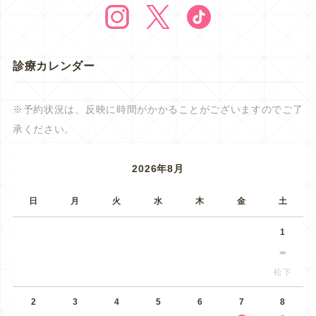
診療カレンダー
※予約状況は、反映に時間がかかることがございますのでご了
承ください。
2026年8月
日
月
火
水
木
金
土
1
松下
2
3
4
5
6
7
8