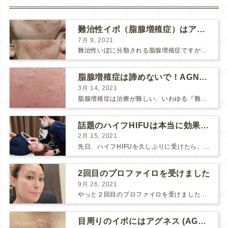
難治性イボ（脂腺増殖症）はアグネスAGNESが効果的です！
7月 9, 2021
難治性いぼに分類される脂腺増殖症ですが、脂腺増殖症はAGNESアグネスにとても良く反応して、きれいに治すことができます。 ↑ 脂腺増殖症をアグネスAGNESで３回治療した1ヶ月後の写真です。...
脂腺増殖症は諦めないで！AGNESアグネス治療でツルツル肌に！
3月 14, 2021
脂腺増殖症は治療が難しい、いわゆる『難治性イボ』です。 脂腺増殖症でググると、治療法として液体窒素、メスやパンチングによる外科的切除、炭酸ガスレーザーなどが出て来ますが、実際のところ、液体窒...
話題のハイフHIFUは本当に効果があるのか？
2月 15, 2021
先日、ハイフHIFUを久しぶりに受けたら、顔の調子がとても良い感じです♪ 私はハイフHIFU後はいつも３日位、人には気付かれない程度に軽く腫れて、その後、グングンと顔が引き締まります。 ...
2回目のプロファイロを受けました
9月 26, 2021
やっと２回目のプロファイロを受けました。 ↑ 写真はプロファイロ翌日です。 この距離の写真では凹凸は映らないですし、 実物も、首がよく見ると凹凸が残っている位で、 それも３日で...
目周りのイボにはアグネス (AGNES）が効く！（ほぼ）ノーダウンタイムのイボ治療