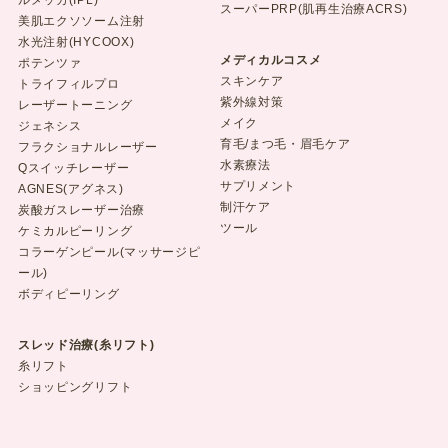
スーパーPRP(肌再生治療ACRS)
美肌エクソソーム注射
水光注射(HYCOOX)
メディカルコスメ
ポテンツァ
スキンケア
トライフィルプロ
紫外線対策
レーザートーニング
メイク
ジェネシス
育毛/まつ毛・眉毛ケア
フラクショナルレーザー
水素療法
Qスイッチレーザー
サプリメント
AGNES(アグネス)
制汗ケア
炭酸ガスレーザー治療
ツール
ケミカルピーリング
コラーゲンピール(マッサージピ
ール)
ボディピーリング
スレッド治療(糸リフト)
糸リフト
ショッピングリフト