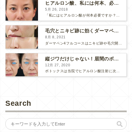
ヒアルロン酸、私には何本、必要ですか？
5月 26, 2018
「私にはヒアルロン酸が何本必要ですか？」 診察の時によく聞かれますが、なかなか難しい質問です。 どこまでこだわってキレイにしたいかによって 使うヒアルロン酸の量が変わるからです。 前回もご紹介させ...
毛穴とニキビ跡に効くダーマペン４フルコース
8月 8, 2021
ダーマペン4フルコースはニキビ跡や毛穴開きで悩まれている方に自信を持ってお勧めできる美肌治療です。 ↑ ダーマペン4フルコースを4回行いました。 ニキビ跡と毛穴開きが改善して肌のキメが整いまし...
縦ジワだけじゃない！眉間のボトックス注射
12月 27, 2020
ボトックスは当院でヒアルロン酸注射に次いで人気のある治療です。 私自身、美容治療が制限されていた妊娠・授乳中に一番やりたかったのはボトックスで、 「ボトックスが世の中から無くなったら困る！」と...
Search