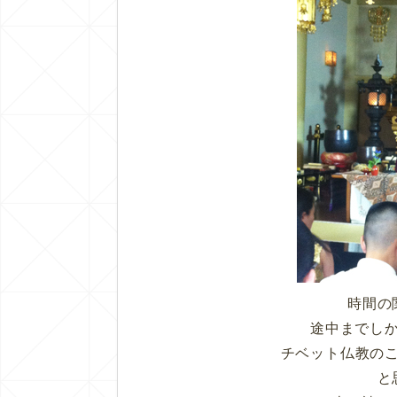
時間の
途中までし
チベット仏教の
と