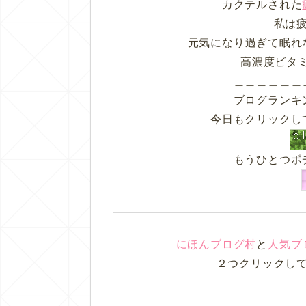
カクテルされた
私は
元気になり過ぎて眠れ
高濃度ビタ
＿＿＿＿＿＿
ブログランキ
今日もクリックし
もうひとつポ
にほんブログ村
と
人気ブ
２つクリックし