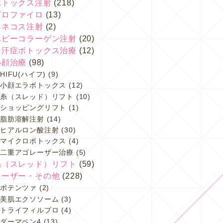
ボトックス注射
(218)
プロファイロ
(13)
スネコス注射
(2)
ベビーコラーゲン注射
(20)
多汗症ボトックス治療
(12)
小顔治療
(98)
HIFU(ハイフ)
(9)
小顔エラボトックス
(12)
糸（スレッド）リフト
(10)
ショッピングリフト
(1)
脂肪溶解注射
(14)
ヒアルロン酸注射
(30)
マイクロボトックス
(4)
二重アゴレーザー治療
(5)
糸（スレッド）リフト
(59)
レーザー・その他
(228)
ポテンツァ
(2)
美肌エクソソーム
(3)
トライフィルプロ
(4)
ダーマペン4
(13)