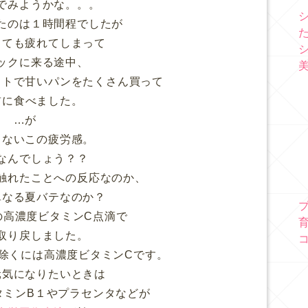
でみようかな。。。
たのは１時間程でしたが
とても疲れてしまって
ックに来る途中、
ットで甘いパンをたくさん買って
前に食べました。
…が
らないこの疲労感。
なんでしょう？？
触れたことへの反応なのか、
単なる夏バテなのか？
の高濃度ビタミンC点滴で
取り戻しました。
除くには高濃度ビタミンCです。
元気になりたいときは
タミンB１やプラセンタなどが