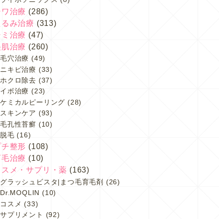
シワ治療
(286)
たるみ治療
(313)
シミ治療
(47)
美肌治療
(260)
毛穴治療
(49)
ニキビ治療
(33)
ホクロ除去
(37)
イボ治療
(23)
ケミカルピーリング
(28)
スキンケア
(93)
毛孔性苔癬
(10)
脱毛
(16)
プチ整形
(108)
育毛治療
(10)
コスメ・サプリ・薬
(163)
グラッシュビスタ|まつ毛育毛剤
(26)
Dr.MOQLIN
(10)
コスメ
(33)
サプリメント
(92)