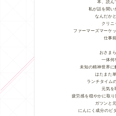
本、読ん
私が話を聞い
なんだか
クリニ
ファーマーズマーケ
仕事
おさま
一体何
未知の精神世界に
はたまた
ランチタイム
元気を
疲労感を穏やかに取り
ガツンと
にんにく成分のビ