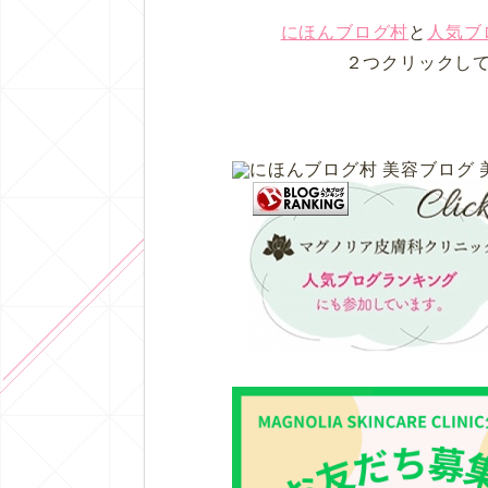
にほんブログ村
と
人気ブ
２つクリックし