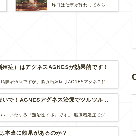
昨日は仕事が終わってから渋谷のお寿司屋さん、『蛇の健』へ。おいしいお魚を沢山頂きました。食後は友人の友人のバーへ。ここは会員制…
増殖症）はアグネスAGNESが効果的です！
難治性いぼに分類される脂腺増殖症ですが、脂腺増殖症はAGNESアグネスにとても良く反応して、きれいに治すことができます。 ↑ 脂腺増殖症をアグネスAGNESで３回治療した1ヶ月後の写真です。...
脂腺増殖症は諦めないで！AGNESアグネス治療でツルツル肌に！
脂腺増殖症は治療が難しい、いわゆる『難治性イボ』です。 脂腺増殖症でググると、治療法として液体窒素、メスやパンチングによる外科的切除、炭酸ガスレーザーなどが出て来ますが、実際のところ、液体窒...
Uは本当に効果があるのか？