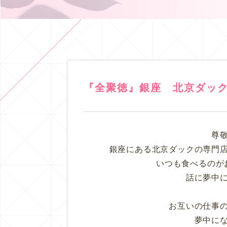
『全聚徳』銀座 北京ダッ
尊
銀座にある北京ダックの専門
いつも食べるのが
話に夢中
お互いの仕事
夢中に