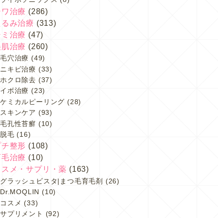
シワ治療
(286)
たるみ治療
(313)
シミ治療
(47)
美肌治療
(260)
毛穴治療
(49)
ニキビ治療
(33)
ホクロ除去
(37)
イボ治療
(23)
ケミカルピーリング
(28)
スキンケア
(93)
毛孔性苔癬
(10)
脱毛
(16)
プチ整形
(108)
育毛治療
(10)
コスメ・サプリ・薬
(163)
グラッシュビスタ|まつ毛育毛剤
(26)
Dr.MOQLIN
(10)
コスメ
(33)
サプリメント
(92)