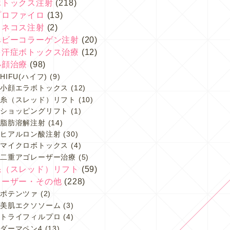
ボトックス注射
(218)
プロファイロ
(13)
スネコス注射
(2)
ベビーコラーゲン注射
(20)
多汗症ボトックス治療
(12)
小顔治療
(98)
HIFU(ハイフ)
(9)
小顔エラボトックス
(12)
糸（スレッド）リフト
(10)
ショッピングリフト
(1)
脂肪溶解注射
(14)
ヒアルロン酸注射
(30)
マイクロボトックス
(4)
二重アゴレーザー治療
(5)
糸（スレッド）リフト
(59)
レーザー・その他
(228)
ポテンツァ
(2)
美肌エクソソーム
(3)
トライフィルプロ
(4)
ダーマペン4
(13)