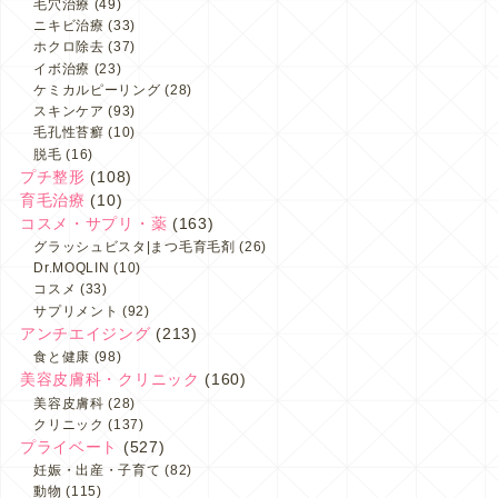
毛穴治療
(49)
ニキビ治療
(33)
ホクロ除去
(37)
イボ治療
(23)
ケミカルピーリング
(28)
スキンケア
(93)
毛孔性苔癬
(10)
脱毛
(16)
プチ整形
(108)
育毛治療
(10)
コスメ・サプリ・薬
(163)
グラッシュビスタ|まつ毛育毛剤
(26)
Dr.MOQLIN
(10)
コスメ
(33)
サプリメント
(92)
アンチエイジング
(213)
食と健康
(98)
美容皮膚科・クリニック
(160)
美容皮膚科
(28)
クリニック
(137)
プライベート
(527)
妊娠・出産・子育て
(82)
動物
(115)