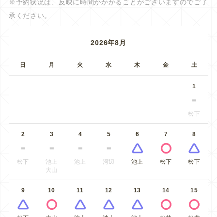
※予約状況は、反映に時間がかかることがございますのでご了
承ください。
2026年8月
日
月
火
水
木
金
土
1
松下
2
3
4
5
6
7
8
松下
池上
池上
河辺
池上
松下
松下
大山
9
10
11
12
13
14
15