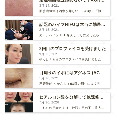
脂腺増殖症は諦めないで！AGNESアグネス治療でツルツル肌に！
3月 14, 2021
脂腺増殖症は治療が難しい、いわゆる『難治性イボ』です。 脂腺増殖症でググると、治療法として液体窒素、メスやパンチングによる外科的切除、炭酸ガスレーザーなどが出て来ますが、実際のところ、液体窒...
話題のハイフHIFUは本当に効果があるのか？
2月 15, 2021
先日、ハイフHIFUを久しぶりに受けたら、顔の調子がとても良い感じです♪ 私はハイフHIFU後はいつも３日位、人には気付かれない程度に軽く腫れて、その後、グングンと顔が引き締まります。 ...
2回目のプロファイロを受けました
9月 26, 2021
やっと２回目のプロファイロを受けました。 ↑ 写真はプロファイロ翌日です。 この距離の写真では凹凸は映らないですし、 実物も、首がよく見ると凹凸が残っている位で、 それも３日で...
目周りのイボにはアグネス (AGNES）が効く！（ほぼ）ノーダウンタイムのイボ治療
1月 20, 2021
汗管腫(かんかんしゅ)は目の周りによく見られるいぼです。 以前は炭酸ガスレーザーでイボ組織を削って（蒸散とかアブレーションと言います）治療していました。 汗管腫は治療しても再発しやすい難治...
ヒアルロン酸を分解して他院修正（目の下のチンダル現象とその補正）
7月 30, 2026
こちらの患者さまは、他院で目の下に注入したヒアルロン酸がチンダル現象を起こしていたため、 ヒアルロン酸を分解する薬（ヒアルロニダーゼ）で分解してから 改めてヒアルロン酸を入れ直しました。 ...