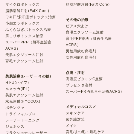
マイクロボトックス
脂肪溶解注射(FatX Core)
脂肪溶解注射(FatX Core)
ワキ汗/多汗症ボトックス治療
その他の治療
小顔エラボトックス
ピアス穴あけ
ふくらはぎボトックス治療
育毛エクソソーム注射
肩こりボトックス治療
育毛PRP療法（肌再生治療
スーパーPRP（肌再生治療
ACRS）
ACRS）
男性用飲む育毛剤
美肌エクソソーム注射
女性用飲む育毛剤
育毛エクソソーム注射
点滴・注射
美肌治療(レーザー その他)
高濃度ビタミンC点滴
HIFU(ハイフ)
プラセンタ注射
ルメッカ(IPL)
スーパーPRP(肌再生治療ACRS)
美肌エクソソーム注射
水光注射(HYCOOX)
メディカルコスメ
ポテンツァ
スキンケア
トライフィルプロ
紫外線対策
レーザートーニング
メイク
ジェネシス
育毛/まつ毛・眉毛ケア
フラクショナルレーザー