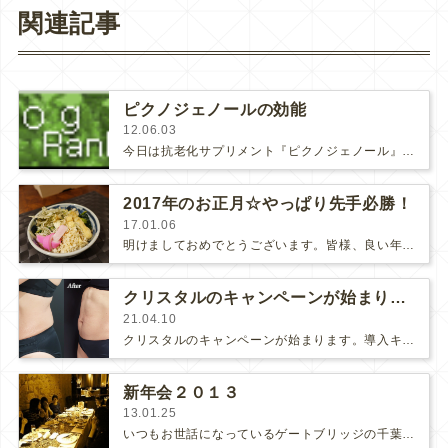
関連記事
ピクノジェノールの効能
12.06.03
今日は抗老化サプリメント『ピクノジェノール』の効能についてお話します。若さの指標のひとつは血管の柔らかさです。老化が進行すると…
2017年のお正月☆やっぱり先手必勝！
17.01.06
明けましておめでとうございます。皆様、良い年末年始をお過ごしになりましたか？マグノリア皮膚科クリニックは例年のように、１２月３…
クリスタルのキャンペーンが始まります！
21.04.10
クリスタルのキャンペーンが始まります。導入キャンペーンと同じ、１箇所4万円（通常6万円）です！！【下腹部（左右２箇所）、わき腹（…
新年会２０１３
13.01.25
いつもお世話になっているゲートブリッジの千葉さんにご招待頂いてみんなで食事に行きました♪千葉さんらしい、お洒落なお店のチョイスに…