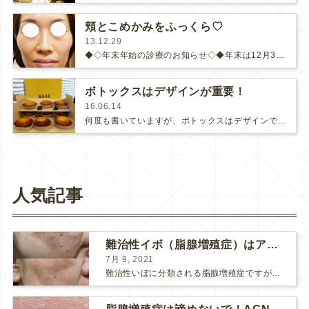
頬とこめかみをふっくら♡
13.12.29
◆◇年末年始の診療のお知らせ◇◆年末は12月31日まで診療を行います。年始は1月7日からです。◆◇◆◇◆◇◆◇◆◇◆◇◆◇今…
ボトックスはデザインが重要！
16.06.14
何度も書いていますが、ボトックスはデザインで仕上がりが随分変わります。一度、ボトックスでおかしな顔になったからと言って、「…
人気記事
難治性イボ（脂腺増殖症）はアグネスAGNESが効果的です！
7月 9, 2021
難治性いぼに分類される脂腺増殖症ですが、脂腺増殖症はAGNESアグネスにとても良く反応して、きれいに治すことができます。 ↑ 脂腺増殖症をアグネスAGNESで３回治療した1ヶ月後の写真です。...