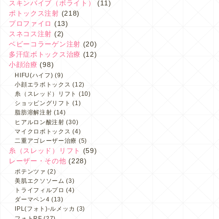
スキンバイブ（ボライト）
(11)
ボトックス注射
(218)
プロファイロ
(13)
スネコス注射
(2)
ベビーコラーゲン注射
(20)
多汗症ボトックス治療
(12)
小顔治療
(98)
HIFU(ハイフ)
(9)
小顔エラボトックス
(12)
糸（スレッド）リフト
(10)
ショッピングリフト
(1)
脂肪溶解注射
(14)
ヒアルロン酸注射
(30)
マイクロボトックス
(4)
二重アゴレーザー治療
(5)
糸（スレッド）リフト
(59)
レーザー・その他
(228)
ポテンツァ
(2)
美肌エクソソーム
(3)
トライフィルプロ
(4)
ダーマペン4
(13)
IPL(フォト)-ルメッカ
(3)
フォトRF
(27)