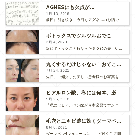
AGNESにも欠点が…
1月 13, 2018
前回に引き続き、今回もアグネスのお話です。 AGNESはとっても良い治療である一方、 欠点もいくつかありますので、そちらもお話ししておきますね。 AGNESの欠点 1. ダウンタイム A...
ボトックスでツルツルおでこ
3月 4, 2020
額にボトックスを行なった５０代の美しい女性です。 エイジングとともに横ジワが目立つようになって、 キメが乱れてツヤが無くなってきます。 ボトックスを額に注射すると 横ジワが目立たなくな...
丸くするだけじゃない！おでこのヒアルロン酸注射
7月 24, 2021
先日、ご紹介した美しい患者様のお写真を使わせていただいて、おでこのヒアルロン酸注射について説明します。 （≫ 写真の患者様の経過はこちら『２年間で若返って綺麗になられた患者様』） なぜおでこに...
ヒアルロン酸、私には何本、必要ですか？
5月 26, 2018
「私にはヒアルロン酸が何本必要ですか？」 診察の時によく聞かれますが、なかなか難しい質問です。 どこまでこだわってキレイにしたいかによって 使うヒアルロン酸の量が変わるからです。 前回もご紹介させ...
毛穴とニキビ跡に効くダーマペン４フルコース
8月 8, 2021
ダーマペン4フルコースはニキビ跡や毛穴開きで悩まれている方に自信を持ってお勧めできる美肌治療です。 ↑ ダーマペン4フルコースを4回行いました。 ニキビ跡と毛穴開きが改善して肌のキメが整いまし...