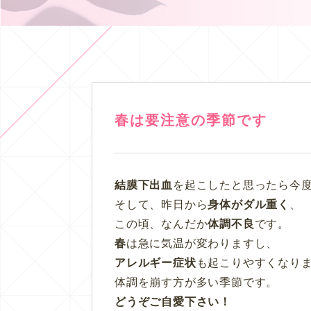
春は要注意の季節です
結膜下出血
を起こしたと思ったら今
そして、昨日から
身体がダル重く
、
この頃、なんだか
体調不良
です。
春
は急に気温が変わりますし、
アレルギー症状
も起こりやすくなり
体調を崩す方が多い季節です。
どうぞご自愛下さい！