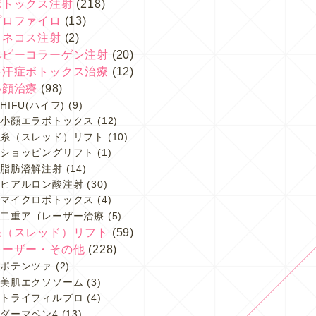
ボトックス注射
(218)
プロファイロ
(13)
スネコス注射
(2)
ベビーコラーゲン注射
(20)
多汗症ボトックス治療
(12)
小顔治療
(98)
HIFU(ハイフ)
(9)
小顔エラボトックス
(12)
糸（スレッド）リフト
(10)
ショッピングリフト
(1)
脂肪溶解注射
(14)
ヒアルロン酸注射
(30)
マイクロボトックス
(4)
二重アゴレーザー治療
(5)
糸（スレッド）リフト
(59)
レーザー・その他
(228)
ポテンツァ
(2)
美肌エクソソーム
(3)
トライフィルプロ
(4)
ダーマペン4
(13)