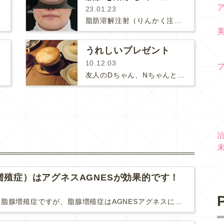
23.01.23
脂肪溶解注射（りんかく注射）は薬剤を注射して脂肪を減らす治療です。ダウンタイムも少ないですし、手軽に小顔効果を得られる素晴らし…
うれしいプレゼント
10.12.03
友人のDちゃん、Nちゃんと乃木坂の『House』に行きました。ここはStaubの様々なお鍋を使ったお料理が食べられるお店です。&…
増殖症）はアグネスAGNESが効果的です！
P
難治性いぼに分類される脂腺増殖症ですが、脂腺増殖症はAGNESアグネスにとても良く反応して、きれいに治すことができます。 ↑ 脂腺増殖症をアグネスAGNESで３回治療した1ヶ月後の写真です。...