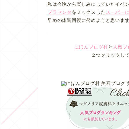
私は今晩から楽しみにしていたイベ
プラセンタ
をミックスした
スーパー
早めの体調回復に努めようと思いま
にほんブログ村
と
人気ブ
２つクリックし