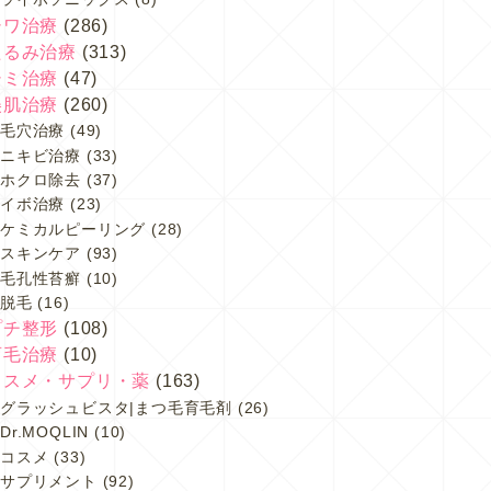
シワ治療
(286)
たるみ治療
(313)
シミ治療
(47)
美肌治療
(260)
毛穴治療
(49)
ニキビ治療
(33)
ホクロ除去
(37)
イボ治療
(23)
ケミカルピーリング
(28)
スキンケア
(93)
毛孔性苔癬
(10)
脱毛
(16)
プチ整形
(108)
育毛治療
(10)
コスメ・サプリ・薬
(163)
グラッシュビスタ|まつ毛育毛剤
(26)
Dr.MOQLIN
(10)
コスメ
(33)
サプリメント
(92)