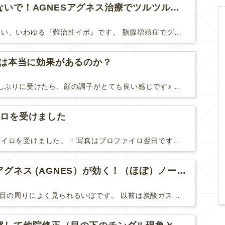
脂腺増殖症は諦めないで！AGNESアグネス治療でツルツル肌に！
脂腺増殖症は治療が難しい、いわゆる『難治性イボ』です。 脂腺増殖症でググると、治療法として液体窒素、メスやパンチングによる外科的切除、炭酸ガスレーザーなどが出て来ますが、実際のところ、液体窒...
Uは本当に効果があるのか？
先日、ハイフHIFUを久しぶりに受けたら、顔の調子がとても良い感じです♪ 私はハイフHIFU後はいつも３日位、人には気付かれない程度に軽く腫れて、その後、グングンと顔が引き締まります。 ...
イロを受けました
やっと２回目のプロファイロを受けました。 ↑ 写真はプロファイロ翌日です。 この距離の写真では凹凸は映らないですし、 実物も、首がよく見ると凹凸が残っている位で、 それも３日で...
目周りのイボにはアグネス (AGNES）が効く！（ほぼ）ノーダウンタイムのイボ治療
汗管腫(かんかんしゅ)は目の周りによく見られるいぼです。 以前は炭酸ガスレーザーでイボ組織を削って（蒸散とかアブレーションと言います）治療していました。 汗管腫は治療しても再発しやすい難治...