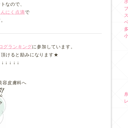
ントなので、
にんにく点滴
で
す。
ログランキング
に参加しています。
て頂けると励みになります★
↓ ↓ ↓ ↓ ↓