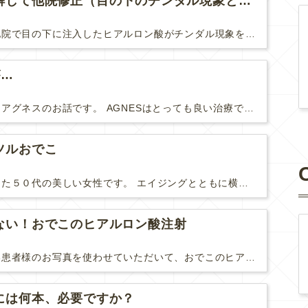
ヒアルロン酸を分解して他院修正（目の下のチンダル現象とその補正）
こちらの患者さまは、他院で目の下に注入したヒアルロン酸がチンダル現象を起こしていたため、 ヒアルロン酸を分解する薬（ヒアルロニダーゼ）で分解してから 改めてヒアルロン酸を入れ直しました。 ...
が…
前回に引き続き、今回もアグネスのお話です。 AGNESはとっても良い治療である一方、 欠点もいくつかありますので、そちらもお話ししておきますね。 AGNESの欠点 1. ダウンタイム A...
ツルおでこ
額にボトックスを行なった５０代の美しい女性です。 エイジングとともに横ジワが目立つようになって、 キメが乱れてツヤが無くなってきます。 ボトックスを額に注射すると 横ジワが目立たなくな...
ない！おでこのヒアルロン酸注射
先日、ご紹介した美しい患者様のお写真を使わせていただいて、おでこのヒアルロン酸注射について説明します。 （≫ 写真の患者様の経過はこちら『２年間で若返って綺麗になられた患者様』） なぜおでこに...
には何本、必要ですか？