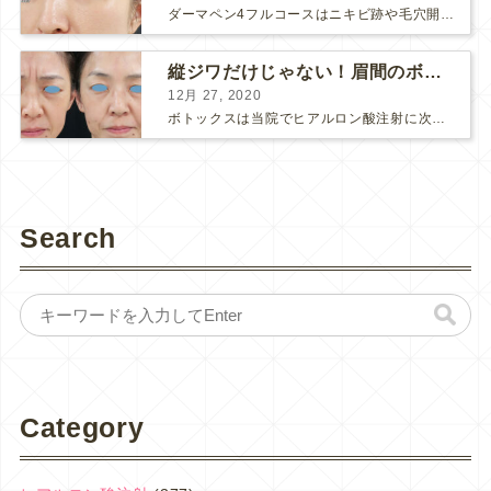
ダーマペン4フルコースはニキビ跡や毛穴開きで悩まれている方に自信を持ってお勧めできる美肌治療です。 ↑ ダーマペン4フルコースを4回行いました。 ニキビ跡と毛穴開きが改善して肌のキメが整いまし...
縦ジワだけじゃない！眉間のボトックス注射
12月 27, 2020
ボトックスは当院でヒアルロン酸注射に次いで人気のある治療です。 私自身、美容治療が制限されていた妊娠・授乳中に一番やりたかったのはボトックスで、 「ボトックスが世の中から無くなったら困る！」と...
Search
Category