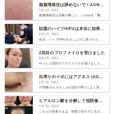
脂腺増殖症は諦めないで！AGNESアグネス治療でツルツル肌に！
3月 14, 2021
脂腺増殖症は治療が難しい、いわゆる『難治性イボ』です。 脂腺増殖症でググると、治療法として液体窒素、メスやパンチングによる外科的切除、炭酸ガスレーザーなどが出て来ますが、実際のところ、液体窒...
話題のハイフHIFUは本当に効果があるのか？
2月 15, 2021
先日、ハイフHIFUを久しぶりに受けたら、顔の調子がとても良い感じです♪ 私はハイフHIFU後はいつも３日位、人には気付かれない程度に軽く腫れて、その後、グングンと顔が引き締まります。 ...
2回目のプロファイロを受けました
9月 26, 2021
やっと２回目のプロファイロを受けました。 ↑ 写真はプロファイロ翌日です。 この距離の写真では凹凸は映らないですし、 実物も、首がよく見ると凹凸が残っている位で、 それも３日で...
目周りのイボにはアグネス (AGNES）が効く！（ほぼ）ノーダウンタイムのイボ治療
1月 20, 2021
汗管腫(かんかんしゅ)は目の周りによく見られるいぼです。 以前は炭酸ガスレーザーでイボ組織を削って（蒸散とかアブレーションと言います）治療していました。 汗管腫は治療しても再発しやすい難治...
ヒアルロン酸を分解して他院修正（目の下のチンダル現象とその補正）
7月 30, 2026
こちらの患者さまは、他院で目の下に注入したヒアルロン酸がチンダル現象を起こしていたため、 ヒアルロン酸を分解する薬（ヒアルロニダーゼ）で分解してから 改めてヒアルロン酸を入れ直しました。 ...