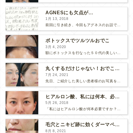
AGNESにも欠点が…
1月 13, 2018
前回に引き続き、今回もアグネスのお話です。 AGNESはとっても良い治療である一方、 欠点もいくつかありますので、そちらもお話ししておきますね。 AGNESの欠点 1. ダウンタイム A...
ボトックスでツルツルおでこ
3月 4, 2020
額にボトックスを行なった５０代の美しい女性です。 エイジングとともに横ジワが目立つようになって、 キメが乱れてツヤが無くなってきます。 ボトックスを額に注射すると 横ジワが目立たなくな...
丸くするだけじゃない！おでこのヒアルロン酸注射
7月 24, 2021
先日、ご紹介した美しい患者様のお写真を使わせていただいて、おでこのヒアルロン酸注射について説明します。 （≫ 写真の患者様の経過はこちら『２年間で若返って綺麗になられた患者様』） なぜおでこに...
ヒアルロン酸、私には何本、必要ですか？
5月 26, 2018
「私にはヒアルロン酸が何本必要ですか？」 診察の時によく聞かれますが、なかなか難しい質問です。 どこまでこだわってキレイにしたいかによって 使うヒアルロン酸の量が変わるからです。 前回もご紹介させ...
毛穴とニキビ跡に効くダーマペン４フルコース
8月 8, 2021