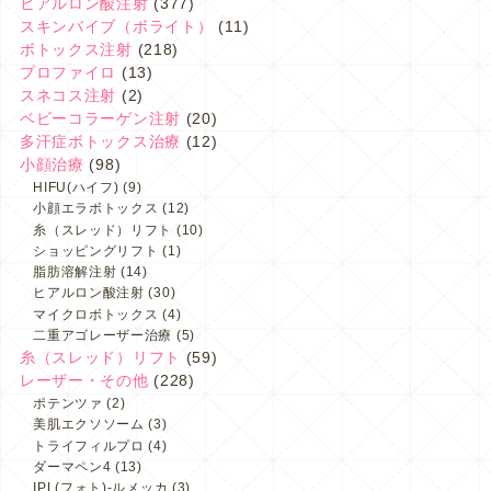
ヒアルロン酸注射
(377)
スキンバイブ（ボライト）
(11)
ボトックス注射
(218)
プロファイロ
(13)
スネコス注射
(2)
ベビーコラーゲン注射
(20)
多汗症ボトックス治療
(12)
小顔治療
(98)
HIFU(ハイフ)
(9)
小顔エラボトックス
(12)
糸（スレッド）リフト
(10)
ショッピングリフト
(1)
脂肪溶解注射
(14)
ヒアルロン酸注射
(30)
マイクロボトックス
(4)
二重アゴレーザー治療
(5)
糸（スレッド）リフト
(59)
レーザー・その他
(228)
ポテンツァ
(2)
美肌エクソソーム
(3)
トライフィルプロ
(4)
ダーマペン4
(13)
IPL(フォト)-ルメッカ
(3)