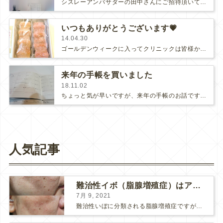
シスレーアンバサダーの田中さんにご招待頂いて、青山にあるシスレー本社でマッサージを受けました。エレベーターに乗った瞬間からアロマ…
いつもありがとうございます💗
14.04.30
ゴールデンウィークに入ってクリニックは皆様から見えないバックスペースで小走り！という感じです。お待たせすることもあって、本当…
来年の手帳を買いました
18.11.02
ちょっと気が早いですが、来年の手帳のお話です♪私はこの何年か、スマホでスケジュール管理していました。手帳を持ち歩く必要がないです…
人気記事
難治性イボ（脂腺増殖症）はアグネスAGNESが効果的です！
7月 9, 2021
難治性いぼに分類される脂腺増殖症ですが、脂腺増殖症はAGNESアグネスにとても良く反応して、きれいに治すことができます。 ↑ 脂腺増殖症をアグネスAGNESで３回治療した1ヶ月後の写真です。...