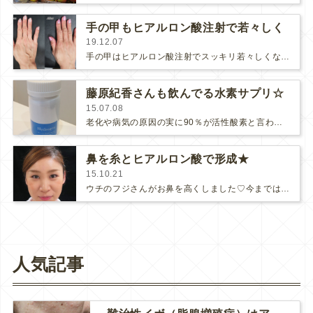
手の甲もヒアルロン酸注射で若々しく
19.12.07
手の甲はヒアルロン酸注射でスッキリ若々しくなります♪血管や筋が目立たなくなるだけでなく、痩せた肌にハリが戻って乾燥した印象が改…
藤原紀香さんも飲んでる水素サプリ☆
15.07.08
老化や病気の原因の実に90％が活性酸素と言われています。・いかに活性酸素の発生を抑えるか・いかに活性酸素を取り除くか・…
鼻を糸とヒアルロン酸で形成★
15.10.21
ウチのフジさんがお鼻を高くしました♡今まではヒアルロン酸で治療していたのですが、今回はまず糸で形成して、続いて一番硬いヒア…
人気記事