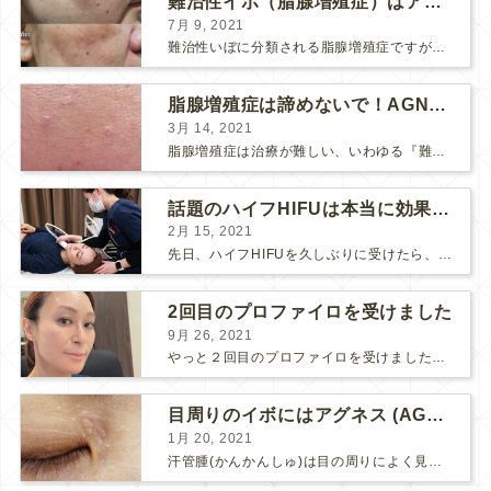
難治性イボ（脂腺増殖症）はアグネスAGNESが効果的です！
7月 9, 2021
難治性いぼに分類される脂腺増殖症ですが、脂腺増殖症はAGNESアグネスにとても良く反応して、きれいに治すことができます。 ↑ 脂腺増殖症をアグネスAGNESで３回治療した1ヶ月後の写真です。...
脂腺増殖症は諦めないで！AGNESアグネス治療でツルツル肌に！
3月 14, 2021
脂腺増殖症は治療が難しい、いわゆる『難治性イボ』です。 脂腺増殖症でググると、治療法として液体窒素、メスやパンチングによる外科的切除、炭酸ガスレーザーなどが出て来ますが、実際のところ、液体窒...
話題のハイフHIFUは本当に効果があるのか？
2月 15, 2021
先日、ハイフHIFUを久しぶりに受けたら、顔の調子がとても良い感じです♪ 私はハイフHIFU後はいつも３日位、人には気付かれない程度に軽く腫れて、その後、グングンと顔が引き締まります。 ...
2回目のプロファイロを受けました
9月 26, 2021
やっと２回目のプロファイロを受けました。 ↑ 写真はプロファイロ翌日です。 この距離の写真では凹凸は映らないですし、 実物も、首がよく見ると凹凸が残っている位で、 それも３日で...
目周りのイボにはアグネス (AGNES）が効く！（ほぼ）ノーダウンタイムのイボ治療
1月 20, 2021
汗管腫(かんかんしゅ)は目の周りによく見られるいぼです。 以前は炭酸ガスレーザーでイボ組織を削って（蒸散とかアブレーションと言います）治療していました。 汗管腫は治療しても再発しやすい難治...