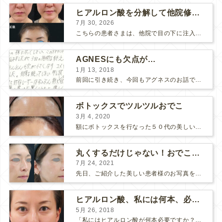
ヒアルロン酸を分解して他院修正（目の下のチンダル現象とその補正）
7月 30, 2026
こちらの患者さまは、他院で目の下に注入したヒアルロン酸がチンダル現象を起こしていたため、 ヒアルロン酸を分解する薬（ヒアルロニダーゼ）で分解してから 改めてヒアルロン酸を入れ直しました。 ...
AGNESにも欠点が…
1月 13, 2018
前回に引き続き、今回もアグネスのお話です。 AGNESはとっても良い治療である一方、 欠点もいくつかありますので、そちらもお話ししておきますね。 AGNESの欠点 1. ダウンタイム A...
ボトックスでツルツルおでこ
3月 4, 2020
額にボトックスを行なった５０代の美しい女性です。 エイジングとともに横ジワが目立つようになって、 キメが乱れてツヤが無くなってきます。 ボトックスを額に注射すると 横ジワが目立たなくな...
丸くするだけじゃない！おでこのヒアルロン酸注射
7月 24, 2021
先日、ご紹介した美しい患者様のお写真を使わせていただいて、おでこのヒアルロン酸注射について説明します。 （≫ 写真の患者様の経過はこちら『２年間で若返って綺麗になられた患者様』） なぜおでこに...
ヒアルロン酸、私には何本、必要ですか？
5月 26, 2018
「私にはヒアルロン酸が何本必要ですか？」 診察の時によく聞かれますが、なかなか難しい質問です。 どこまでこだわってキレイにしたいかによって 使うヒアルロン酸の量が変わるからです。 前回もご紹介させ...