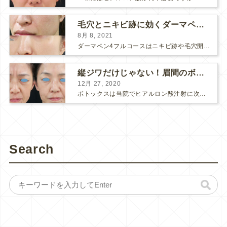
毛穴とニキビ跡に効くダーマペン４フルコース
8月 8, 2021
ダーマペン4フルコースはニキビ跡や毛穴開きで悩まれている方に自信を持ってお勧めできる美肌治療です。 ↑ ダーマペン4フルコースを4回行いました。 ニキビ跡と毛穴開きが改善して肌のキメが整いまし...
縦ジワだけじゃない！眉間のボトックス注射
12月 27, 2020
ボトックスは当院でヒアルロン酸注射に次いで人気のある治療です。 私自身、美容治療が制限されていた妊娠・授乳中に一番やりたかったのはボトックスで、 「ボトックスが世の中から無くなったら困る！」と...
Search