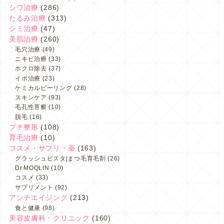
シワ治療
(286)
たるみ治療
(313)
シミ治療
(47)
美肌治療
(260)
毛穴治療
(49)
ニキビ治療
(33)
ホクロ除去
(37)
イボ治療
(23)
ケミカルピーリング
(28)
スキンケア
(93)
毛孔性苔癬
(10)
脱毛
(16)
プチ整形
(108)
育毛治療
(10)
コスメ・サプリ・薬
(163)
グラッシュビスタ|まつ毛育毛剤
(26)
Dr.MOQLIN
(10)
コスメ
(33)
サプリメント
(92)
アンチエイジング
(213)
食と健康
(98)
美容皮膚科・クリニック
(160)