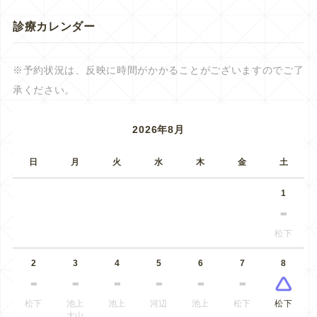
診療カレンダー
※予約状況は、反映に時間がかかることがございますのでご了
承ください。
2026年8月
日
月
火
水
木
金
土
1
松下
2
3
4
5
6
7
8
松下
池上
池上
河辺
池上
松下
松下
大山