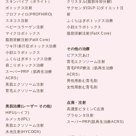
スキンバイブ（ボライト）
クリスタル(脂肪冷却分解)
ボトックス注射
サクセンダ(GLP-1)ダイエット注
プロファイロ(PROFHIRO)
射
スネコス注射
ふくらはぎボトックス治療
ベビーコラーゲン注射
小顔エラボトックス
マイクロボトックス
脂肪溶解注射(FatX Core)
脂肪溶解注射(FatX Core)
ワキ汗/多汗症ボトックス治療
その他の治療
小顔エラボトックス
ピアス穴あけ
ふくらはぎボトックス治療
育毛エクソソーム注射
肩こりボトックス治療
育毛PRP療法（肌再生治療
スーパーPRP（肌再生治療
ACRS）
ACRS）
男性用飲む育毛剤
美肌エクソソーム注射
女性用飲む育毛剤
育毛エクソソーム注射
点滴・注射
美肌治療(レーザー その他)
高濃度ビタミンC点滴
HIFU(ハイフ)
プラセンタ注射
ルメッカ(IPL)
スーパーPRP(肌再生治療ACRS)
美肌エクソソーム注射
水光注射(HYCOOX)