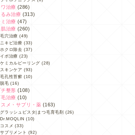
シワ治療
(286)
たるみ治療
(313)
シミ治療
(47)
美肌治療
(260)
毛穴治療
(49)
ニキビ治療
(33)
ホクロ除去
(37)
イボ治療
(23)
ケミカルピーリング
(28)
スキンケア
(93)
毛孔性苔癬
(10)
脱毛
(16)
プチ整形
(108)
育毛治療
(10)
コスメ・サプリ・薬
(163)
グラッシュビスタ|まつ毛育毛剤
(26)
Dr.MOQLIN
(10)
コスメ
(33)
サプリメント
(92)