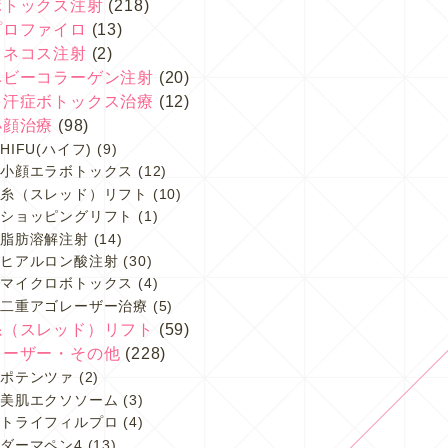
ボトックス注射
(218)
プロファイロ
(13)
スネコス注射
(2)
ベビーコラーゲン注射
(20)
多汗症ボトックス治療
(12)
小顔治療
(98)
HIFU(ハイフ)
(9)
小顔エラボトックス
(12)
糸（スレッド）リフト
(10)
ショッピングリフト
(1)
脂肪溶解注射
(14)
ヒアルロン酸注射
(30)
マイクロボトックス
(4)
二重アゴレーザー治療
(5)
糸（スレッド）リフト
(59)
レーザー・その他
(228)
ポテンツァ
(2)
美肌エクソソーム
(3)
トライフィルプロ
(4)
ダーマペン4
(13)