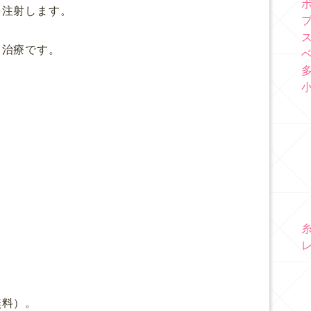
を注射します。
る治療です。
、
無料）。