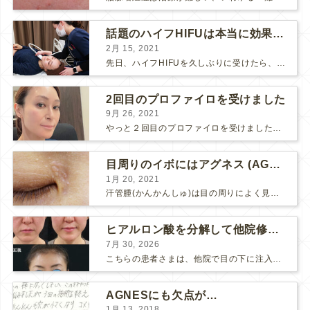
話題のハイフHIFUは本当に効果があるのか？
2月 15, 2021
先日、ハイフHIFUを久しぶりに受けたら、顔の調子がとても良い感じです♪ 私はハイフHIFU後はいつも３日位、人には気付かれない程度に軽く腫れて、その後、グングンと顔が引き締まります。 ...
2回目のプロファイロを受けました
9月 26, 2021
やっと２回目のプロファイロを受けました。 ↑ 写真はプロファイロ翌日です。 この距離の写真では凹凸は映らないですし、 実物も、首がよく見ると凹凸が残っている位で、 それも３日で...
目周りのイボにはアグネス (AGNES）が効く！（ほぼ）ノーダウンタイムのイボ治療
1月 20, 2021
汗管腫(かんかんしゅ)は目の周りによく見られるいぼです。 以前は炭酸ガスレーザーでイボ組織を削って（蒸散とかアブレーションと言います）治療していました。 汗管腫は治療しても再発しやすい難治...
ヒアルロン酸を分解して他院修正（目の下のチンダル現象とその補正）
7月 30, 2026
こちらの患者さまは、他院で目の下に注入したヒアルロン酸がチンダル現象を起こしていたため、 ヒアルロン酸を分解する薬（ヒアルロニダーゼ）で分解してから 改めてヒアルロン酸を入れ直しました。 ...
AGNESにも欠点が…
1月 13, 2018