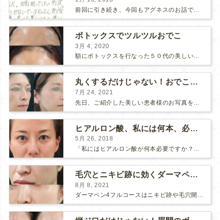
前回に引き続き、今回もアグネスのお話です。 AGNESはとっても良い治療である一方、 欠点もいくつかありますので、そちらもお話ししておきますね。 AGNESの欠点 1. ダウンタイム A...
ボトックスでツルツルおでこ
3月 4, 2020
額にボトックスを行なった５０代の美しい女性です。 エイジングとともに横ジワが目立つようになって、 キメが乱れてツヤが無くなってきます。 ボトックスを額に注射すると 横ジワが目立たなくな...
丸くするだけじゃない！おでこのヒアルロン酸注射
7月 24, 2021
先日、ご紹介した美しい患者様のお写真を使わせていただいて、おでこのヒアルロン酸注射について説明します。 （≫ 写真の患者様の経過はこちら『２年間で若返って綺麗になられた患者様』） なぜおでこに...
ヒアルロン酸、私には何本、必要ですか？
5月 26, 2018
「私にはヒアルロン酸が何本必要ですか？」 診察の時によく聞かれますが、なかなか難しい質問です。 どこまでこだわってキレイにしたいかによって 使うヒアルロン酸の量が変わるからです。 前回もご紹介させ...
毛穴とニキビ跡に効くダーマペン４フルコース
8月 8, 2021
ダーマペン4フルコースはニキビ跡や毛穴開きで悩まれている方に自信を持ってお勧めできる美肌治療です。 ↑ ダーマペン4フルコースを4回行いました。 ニキビ跡と毛穴開きが改善して肌のキメが整いまし...