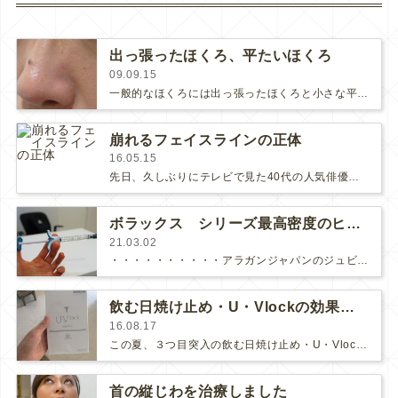
出っ張ったほくろ、平たいほくろ
09.09.15
一般的なほくろには出っ張ったほくろと小さな平たいほくろの2種類があります。盛り上っているものは『母斑細胞母斑』（厳密に言えば、そ…
崩れるフェイスラインの正体
16.05.15
先日、久しぶりにテレビで見た40代の人気俳優さん。相変わらずカッコいいんだけどなんとなく老けてしまった印象がありました。その一…
ボラックス シリーズ最高密度のヒアルロン酸が発売に
21.03.02
・・・・・・・・・・アラガンジャパンのジュビダームビスタ®︎バイクロスシリーズで最も密度が高くて硬い製剤、ボラックスが販売開始にな…
飲む日焼け止め・U・Vlockの効果★実感大！
16.08.17
この夏、３つ目突入の飲む日焼け止め・U・Vlockです。今年、ヘリオケアからU・Vlockに切り替えました。U・Vlock、と〜…
首の縦じわを治療しました