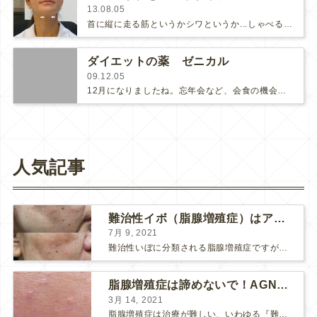
13.08.05
首に縦に走る筋というかシワというか...しゃべるときに特に目立つのですが、これが見え始めると年齢を感じてしまいます。首の治療は…
ダイエットの薬 ゼニカル
09.12.05
12月になりましたね。忘年会など、会食の機会が増えて、食べ過ぎていらっしゃいませんか？私はもう大変！顔に一番出やすいので、ポ…
人気記事
難治性イボ（脂腺増殖症）はアグネスAGNESが効果的です！
7月 9, 2021
難治性いぼに分類される脂腺増殖症ですが、脂腺増殖症はAGNESアグネスにとても良く反応して、きれいに治すことができます。 ↑ 脂腺増殖症をアグネスAGNESで３回治療した1ヶ月後の写真です。...
脂腺増殖症は諦めないで！AGNESアグネス治療でツルツル肌に！
3月 14, 2021
脂腺増殖症は治療が難しい、いわゆる『難治性イボ』です。 脂腺増殖症でググると、治療法として液体窒素、メスやパンチングによる外科的切除、炭酸ガスレーザーなどが出て来ますが、実際のところ、液体窒...