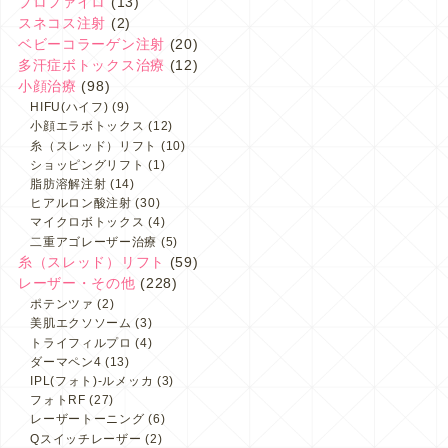
プロファイロ
(13)
スネコス注射
(2)
ベビーコラーゲン注射
(20)
多汗症ボトックス治療
(12)
小顔治療
(98)
HIFU(ハイフ)
(9)
小顔エラボトックス
(12)
糸（スレッド）リフト
(10)
ショッピングリフト
(1)
脂肪溶解注射
(14)
ヒアルロン酸注射
(30)
マイクロボトックス
(4)
二重アゴレーザー治療
(5)
糸（スレッド）リフト
(59)
レーザー・その他
(228)
ポテンツァ
(2)
美肌エクソソーム
(3)
トライフィルプロ
(4)
ダーマペン4
(13)
IPL(フォト)-ルメッカ
(3)
フォトRF
(27)
レーザートーニング
(6)
Qスイッチレーザー
(2)