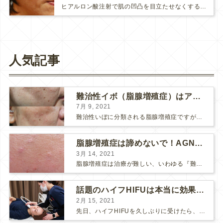
ヒアルロン酸注射で肌の凹凸を目立たせなくすることが可能です。こちらの患者様は、他院で成長因子を注入した後に目立つようになった頬の…
人気記事
難治性イボ（脂腺増殖症）はアグネスAGNESが効果的です！
7月 9, 2021
難治性いぼに分類される脂腺増殖症ですが、脂腺増殖症はAGNESアグネスにとても良く反応して、きれいに治すことができます。 ↑ 脂腺増殖症をアグネスAGNESで３回治療した1ヶ月後の写真です。...
脂腺増殖症は諦めないで！AGNESアグネス治療でツルツル肌に！
3月 14, 2021
脂腺増殖症は治療が難しい、いわゆる『難治性イボ』です。 脂腺増殖症でググると、治療法として液体窒素、メスやパンチングによる外科的切除、炭酸ガスレーザーなどが出て来ますが、実際のところ、液体窒...
話題のハイフHIFUは本当に効果があるのか？
2月 15, 2021
先日、ハイフHIFUを久しぶりに受けたら、顔の調子がとても良い感じです♪ 私はハイフHIFU後はいつも３日位、人には気付かれない程度に軽く腫れて、その後、グングンと顔が引き締まります。 ...