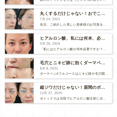
丸くするだけじゃない！おでこのヒアルロン酸注射
7月 24, 2021
先日、ご紹介した美しい患者様のお写真を使わせていただいて、おでこのヒアルロン酸注射について説明します。 （≫ 写真の患者様の経過はこちら『２年間で若返って綺麗になられた患者様』） なぜおでこに...
ヒアルロン酸、私には何本、必要ですか？
5月 26, 2018
「私にはヒアルロン酸が何本必要ですか？」 診察の時によく聞かれますが、なかなか難しい質問です。 どこまでこだわってキレイにしたいかによって 使うヒアルロン酸の量が変わるからです。 前回もご紹介させ...
毛穴とニキビ跡に効くダーマペン４フルコース
8月 8, 2021
ダーマペン4フルコースはニキビ跡や毛穴開きで悩まれている方に自信を持ってお勧めできる美肌治療です。 ↑ ダーマペン4フルコースを4回行いました。 ニキビ跡と毛穴開きが改善して肌のキメが整いまし...
縦ジワだけじゃない！眉間のボトックス注射
12月 27, 2020
ボトックスは当院でヒアルロン酸注射に次いで人気のある治療です。 私自身、美容治療が制限されていた妊娠・授乳中に一番やりたかったのはボトックスで、 「ボトックスが世の中から無くなったら困る！」と...