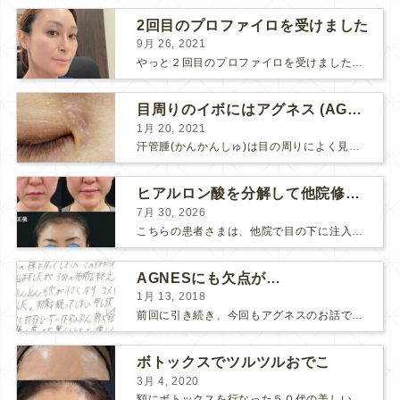
2回目のプロファイロを受けました
9月 26, 2021
やっと２回目のプロファイロを受けました。 ↑ 写真はプロファイロ翌日です。 この距離の写真では凹凸は映らないですし、 実物も、首がよく見ると凹凸が残っている位で、 それも３日で...
目周りのイボにはアグネス (AGNES）が効く！（ほぼ）ノーダウンタイムのイボ治療
1月 20, 2021
汗管腫(かんかんしゅ)は目の周りによく見られるいぼです。 以前は炭酸ガスレーザーでイボ組織を削って（蒸散とかアブレーションと言います）治療していました。 汗管腫は治療しても再発しやすい難治...
ヒアルロン酸を分解して他院修正（目の下のチンダル現象とその補正）
7月 30, 2026
こちらの患者さまは、他院で目の下に注入したヒアルロン酸がチンダル現象を起こしていたため、 ヒアルロン酸を分解する薬（ヒアルロニダーゼ）で分解してから 改めてヒアルロン酸を入れ直しました。 ...
AGNESにも欠点が…
1月 13, 2018
前回に引き続き、今回もアグネスのお話です。 AGNESはとっても良い治療である一方、 欠点もいくつかありますので、そちらもお話ししておきますね。 AGNESの欠点 1. ダウンタイム A...
ボトックスでツルツルおでこ
3月 4, 2020
額にボトックスを行なった５０代の美しい女性です。 エイジングとともに横ジワが目立つようになって、 キメが乱れてツヤが無くなってきます。 ボトックスを額に注射すると 横ジワが目立たなくな...