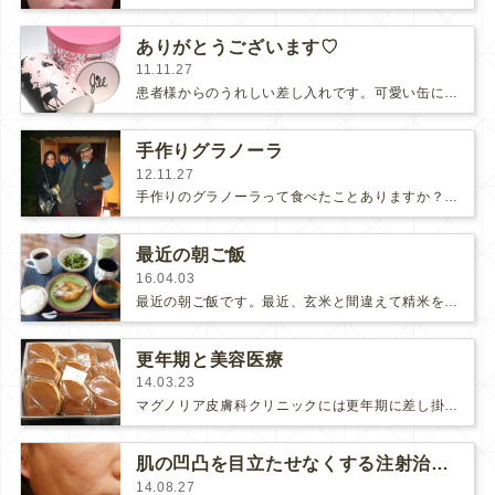
ありがとうございます♡
11.11.27
患者様からのうれしい差し入れです。可愛い缶に入ったクッキーやキシリトールキャンディーなど、N様からの女子力の上がりそうな差し入…
手作りグラノーラ
12.11.27
手作りのグラノーラって食べたことありますか？私はグラノーラが家で作れる物だと言うことさえ知りませんでした！♡ブログランキング…
最近の朝ご飯
16.04.03
最近の朝ご飯です。最近、玄米と間違えて精米を買ってしまったので白いお米です。メインは島根からお越し頂いている患者様から頂いた…
更年期と美容医療
14.03.23
マグノリア皮膚科クリニックには更年期に差し掛かった40代後半〜50代の患者様が沢山お見えになります。更年期に差し掛かるとホル…
肌の凹凸を目立たせなくする注射治療☆
14.08.27