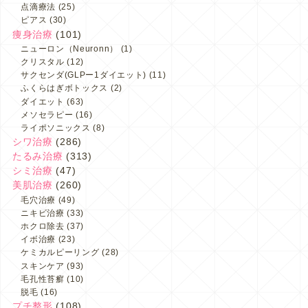
点滴療法
(25)
ピアス
(30)
痩身治療
(101)
ニューロン（Neuronn）
(1)
クリスタル
(12)
サクセンダ(GLPー1ダイエット)
(11)
ふくらはぎボトックス
(2)
ダイエット
(63)
メソセラピー
(16)
ライポソニックス
(8)
シワ治療
(286)
たるみ治療
(313)
シミ治療
(47)
美肌治療
(260)
毛穴治療
(49)
ニキビ治療
(33)
ホクロ除去
(37)
イボ治療
(23)
ケミカルピーリング
(28)
スキンケア
(93)
毛孔性苔癬
(10)
脱毛
(16)
プチ整形
(108)