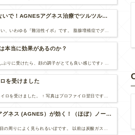
脂腺増殖症は諦めないで！AGNESアグネス治療でツルツル肌に！
脂腺増殖症は治療が難しい、いわゆる『難治性イボ』です。 脂腺増殖症でググると、治療法として液体窒素、メスやパンチングによる外科的切除、炭酸ガスレーザーなどが出て来ますが、実際のところ、液体窒...
Uは本当に効果があるのか？
先日、ハイフHIFUを久しぶりに受けたら、顔の調子がとても良い感じです♪ 私はハイフHIFU後はいつも３日位、人には気付かれない程度に軽く腫れて、その後、グングンと顔が引き締まります。 ...
イロを受けました
やっと２回目のプロファイロを受けました。 ↑ 写真はプロファイロ翌日です。 この距離の写真では凹凸は映らないですし、 実物も、首がよく見ると凹凸が残っている位で、 それも３日で...
目周りのイボにはアグネス (AGNES）が効く！（ほぼ）ノーダウンタイムのイボ治療
汗管腫(かんかんしゅ)は目の周りによく見られるいぼです。 以前は炭酸ガスレーザーでイボ組織を削って（蒸散とかアブレーションと言います）治療していました。 汗管腫は治療しても再発しやすい難治...