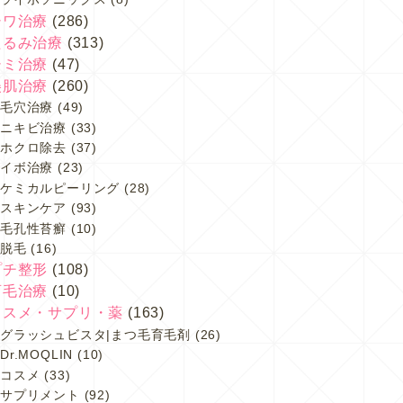
シワ治療
(286)
たるみ治療
(313)
シミ治療
(47)
美肌治療
(260)
毛穴治療
(49)
ニキビ治療
(33)
ホクロ除去
(37)
イボ治療
(23)
ケミカルピーリング
(28)
スキンケア
(93)
毛孔性苔癬
(10)
脱毛
(16)
プチ整形
(108)
育毛治療
(10)
コスメ・サプリ・薬
(163)
グラッシュビスタ|まつ毛育毛剤
(26)
Dr.MOQLIN
(10)
コスメ
(33)
サプリメント
(92)