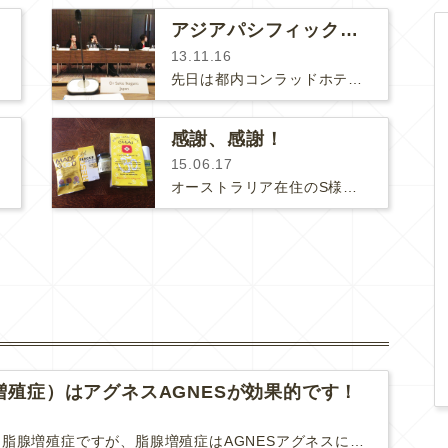
アジアパシフィック・アドバイザリー委員会☆
13.11.16
先日は都内コンラッドホテルで開かれたアラガン主催の『AsianPacificAesthetic&NeurotoxinAd…
感謝、感謝！
15.06.17
オーストラリア在住のS様からオーガニックグッズを頂きました。オーガニックと代替療法先進国のオーストラリアからの嬉しい頂き物です…
増殖症）はアグネスAGNESが効果的です！
難治性いぼに分類される脂腺増殖症ですが、脂腺増殖症はAGNESアグネスにとても良く反応して、きれいに治すことができます。 ↑ 脂腺増殖症をアグネスAGNESで３回治療した1ヶ月後の写真です。...