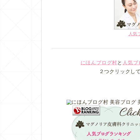
人気
にほんブログ村
と
人気ブ
２つクリックし