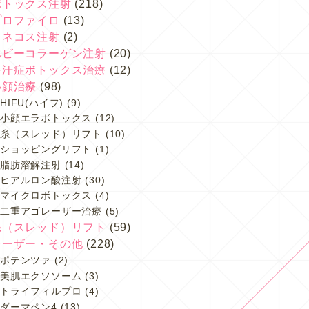
ボトックス注射
(218)
プロファイロ
(13)
スネコス注射
(2)
ベビーコラーゲン注射
(20)
多汗症ボトックス治療
(12)
小顔治療
(98)
HIFU(ハイフ)
(9)
小顔エラボトックス
(12)
糸（スレッド）リフト
(10)
ショッピングリフト
(1)
脂肪溶解注射
(14)
ヒアルロン酸注射
(30)
マイクロボトックス
(4)
二重アゴレーザー治療
(5)
糸（スレッド）リフト
(59)
レーザー・その他
(228)
ポテンツァ
(2)
美肌エクソソーム
(3)
トライフィルプロ
(4)
ダーマペン4
(13)