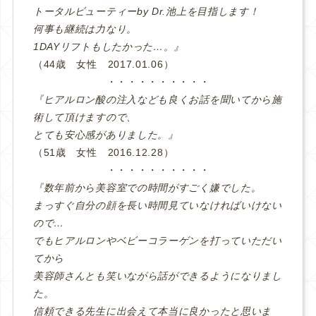
トータルビューティーby Dr.池上を目指します！
何事も継続は力なり。
1DAYリフトもしたかった…。』
（44歳 女性 2017.01.06）
・・・・・・・・・・
『ヒアルロン酸の注入なども良くお話を聞いてから施
術して頂けますので、
とても安心感がありました。』
（51歳 女性 2016.12.28）
・・・・・・・・・・
『数年前から美容室での時間がすごく嫌でした。
まっすぐ自分の顔を長い時間見ていなければいけない
ので…
でもヒアルロンやベビーコラーゲンを打っていただい
てから
美容師さんとも笑いながら話ができるようになりまし
た。
信頼できる先生に出会えて本当に良かったと思いま