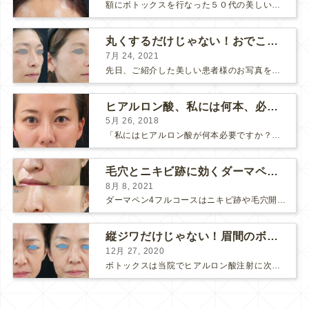
額にボトックスを行なった５０代の美しい女性です。 エイジングとともに横ジワが目立つようになって、 キメが乱れてツヤが無くなってきます。 ボトックスを額に注射すると 横ジワが目立たなくな...
丸くするだけじゃない！おでこのヒアルロン酸注射
7月 24, 2021
先日、ご紹介した美しい患者様のお写真を使わせていただいて、おでこのヒアルロン酸注射について説明します。 （≫ 写真の患者様の経過はこちら『２年間で若返って綺麗になられた患者様』） なぜおでこに...
ヒアルロン酸、私には何本、必要ですか？
5月 26, 2018
「私にはヒアルロン酸が何本必要ですか？」 診察の時によく聞かれますが、なかなか難しい質問です。 どこまでこだわってキレイにしたいかによって 使うヒアルロン酸の量が変わるからです。 前回もご紹介させ...
毛穴とニキビ跡に効くダーマペン４フルコース
8月 8, 2021
ダーマペン4フルコースはニキビ跡や毛穴開きで悩まれている方に自信を持ってお勧めできる美肌治療です。 ↑ ダーマペン4フルコースを4回行いました。 ニキビ跡と毛穴開きが改善して肌のキメが整いまし...
縦ジワだけじゃない！眉間のボトックス注射
12月 27, 2020
ボトックスは当院でヒアルロン酸注射に次いで人気のある治療です。 私自身、美容治療が制限されていた妊娠・授乳中に一番やりたかったのはボトックスで、 「ボトックスが世の中から無くなったら困る！」と...