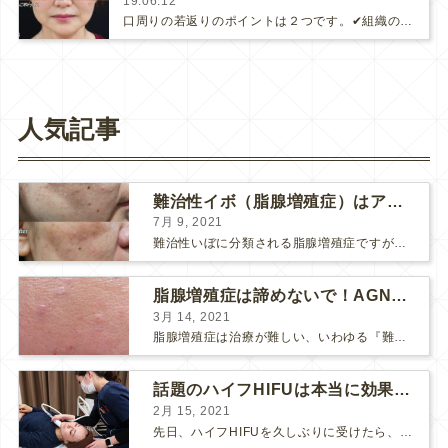
19.06.12
口周りの若返りのポイントは２つです。✔︎組織の痩せを回復させる✔︎余計に入り過ぎている力をコントロールする(さらに&hel…
人気記事
難治性イボ（脂腺増殖症）はアグネスAGNESが効果的です！
7月 9, 2021
難治性いぼに分類される脂腺増殖症ですが、脂腺増殖症はAGNESアグネスにとても良く反応して、きれいに治すことができます。 ↑ 脂腺増殖症をアグネスAGNESで３回治療した1ヶ月後の写真です。...
脂腺増殖症は諦めないで！AGNESアグネス治療でツルツル肌に！
3月 14, 2021
脂腺増殖症は治療が難しい、いわゆる『難治性イボ』です。 脂腺増殖症でググると、治療法として液体窒素、メスやパンチングによる外科的切除、炭酸ガスレーザーなどが出て来ますが、実際のところ、液体窒...
話題のハイフHIFUは本当に効果があるのか？
2月 15, 2021
先日、ハイフHIFUを久しぶりに受けたら、顔の調子がとても良い感じです♪ 私はハイフHIFU後はいつも３日位、人には気付かれない程度に軽く腫れて、その後、グングンと顔が引き締まります。 ...