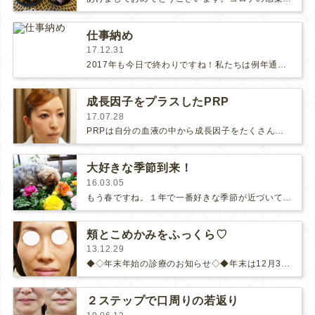
仕事納め
17.12.31
2017年も今日で終わりですね！私たちは例年通り、大晦日まで診療していて、先ほど、最後の患者様の治療が終了しました。今日は…
成長因子をプラスしたPRP
17.07.28
PRPは自分の血液の中から成長因子をたくさん含む血小板を凝縮した成分を肌の気になる部分に戻して若返りや肌質改善を図る治療です。…
大好きな季節到来！
16.03.05
もう春ですね。１年で一番好きな季節が近づいています。土いじりが趣味の私はこの季節になると朝が楽しみです。毎朝、動物達の世話が終…
頬とこめかみをふっくら♡
13.12.29
◆◇年末年始の診療のお知らせ◇◆年末は12月31日まで診療を行います。年始は1月7日からです。◆◇◆◇◆◇◆◇◆◇◆◇◆◇今…
２ステップで口周りの若返り