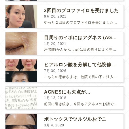
2回目のプロファイロを受けました
9月 26, 2021
やっと２回目のプロファイロを受けました。 ↑ 写真はプロファイロ翌日です。 この距離の写真では凹凸は映らないですし、 実物も、首がよく見ると凹凸が残っている位で、 それも３日で...
目周りのイボにはアグネス (AGNES）が効く！（ほぼ）ノーダウンタイムのイボ治療
1月 20, 2021
汗管腫(かんかんしゅ)は目の周りによく見られるいぼです。 以前は炭酸ガスレーザーでイボ組織を削って（蒸散とかアブレーションと言います）治療していました。 汗管腫は治療しても再発しやすい難治...
ヒアルロン酸を分解して他院修正（目の下のチンダル現象とその補正）
7月 30, 2026
こちらの患者さまは、他院で目の下に注入したヒアルロン酸がチンダル現象を起こしていたため、 ヒアルロン酸を分解する薬（ヒアルロニダーゼ）で分解してから 改めてヒアルロン酸を入れ直しました。 ...
AGNESにも欠点が…
1月 13, 2018
前回に引き続き、今回もアグネスのお話です。 AGNESはとっても良い治療である一方、 欠点もいくつかありますので、そちらもお話ししておきますね。 AGNESの欠点 1. ダウンタイム A...
ボトックスでツルツルおでこ
3月 4, 2020