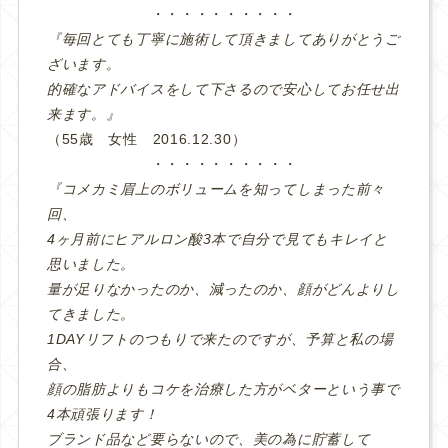
・・・・・・・・・・
『毎回とても丁寧に施術して頂きましてありがとうご
ざいます。
的確なアドバイスをして下さるので安心してお任せ出
来ます。』
（55歳 女性 2016.12.30）
・・・・・・・・・・
『コメカミ眉上のボリュームを知ってしまった前々
回、
4ヶ月前にヒアルロン酸3本で自分で見てもキレイと
思いました。
量が足りなかったのか、減ったのか、顔がどんよりし
てきました。
1DAYリフトのつもりで来たのですが、予算と私の場
合、
顔の脂肪よりもコケを治療した方がベターという事で
4本頑張ります！
ブランド品など要らないので、美の為に貯蓄して