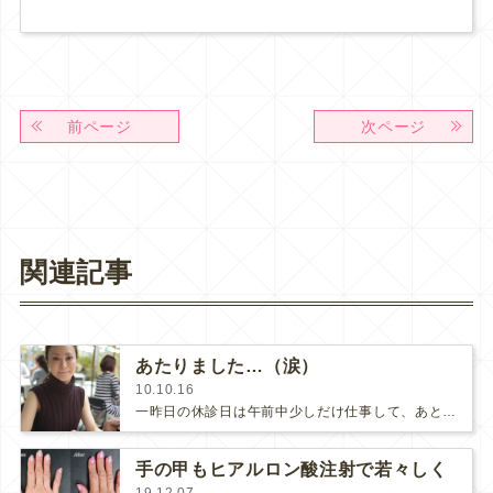
前ページ
次ページ
関連記事
あたりました…（涙）
10.10.16
一昨日の休診日は午前中少しだけ仕事して、あとはの～んびり過ごしました。近所のカフェでランチ（魚介のパスタ）して表参道をブラブラ.…
手の甲もヒアルロン酸注射で若々しく