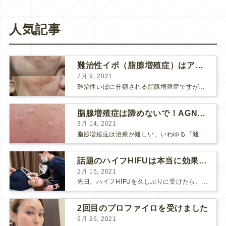
人気記事
難治性イボ（脂腺増殖症）はアグネスAGNESが効果的です！
7月 9, 2021
難治性いぼに分類される脂腺増殖症ですが、脂腺増殖症はAGNESアグネスにとても良く反応して、きれいに治すことができます。 ↑ 脂腺増殖症をアグネスAGNESで３回治療した1ヶ月後の写真です。...
脂腺増殖症は諦めないで！AGNESアグネス治療でツルツル肌に！
3月 14, 2021
脂腺増殖症は治療が難しい、いわゆる『難治性イボ』です。 脂腺増殖症でググると、治療法として液体窒素、メスやパンチングによる外科的切除、炭酸ガスレーザーなどが出て来ますが、実際のところ、液体窒...
話題のハイフHIFUは本当に効果があるのか？
2月 15, 2021
先日、ハイフHIFUを久しぶりに受けたら、顔の調子がとても良い感じです♪ 私はハイフHIFU後はいつも３日位、人には気付かれない程度に軽く腫れて、その後、グングンと顔が引き締まります。 ...
2回目のプロファイロを受けました
9月 26, 2021