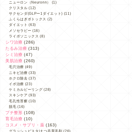
ニューロン（Neuronn）
(1)
クリスタル
(12)
サクセンダ(GLPー1ダイエット)
(11)
ふくらはぎボトックス
(2)
ダイエット
(63)
メソセラピー
(16)
ライポソニックス
(8)
シワ治療
(286)
たるみ治療
(313)
シミ治療
(47)
美肌治療
(260)
毛穴治療
(49)
ニキビ治療
(33)
ホクロ除去
(37)
イボ治療
(23)
ケミカルピーリング
(28)
スキンケア
(93)
毛孔性苔癬
(10)
脱毛
(16)
プチ整形
(108)
育毛治療
(10)
コスメ・サプリ・薬
(163)
グラッシュビスタ|まつ毛育毛剤
(26)