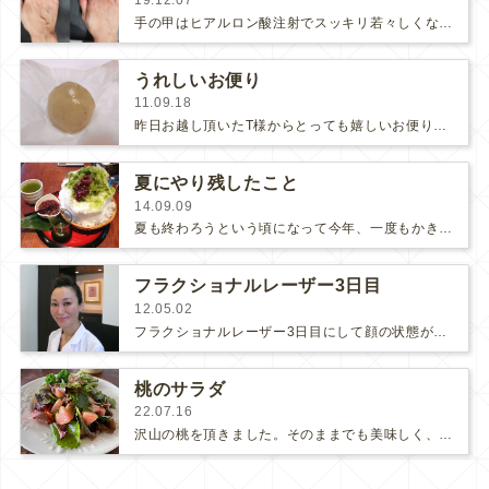
19.12.07
手の甲はヒアルロン酸注射でスッキリ若々しくなります♪血管や筋が目立たなくなるだけでなく、痩せた肌にハリが戻って乾燥した印象が改…
うれしいお便り
11.09.18
昨日お越し頂いたT様からとっても嬉しいお便りを頂きました。『～略～目の下に入れたヒアルロン酸注の出来映えは完璧で内出血は全く…
夏にやり残したこと
14.09.09
夏も終わろうという頃になって今年、一度もかき氷を食べなかったことを思い出しました。このままではいつまでも悔いが残りそうなので食…
フラクショナルレーザー3日目
12.05.02
フラクショナルレーザー3日目にして顔の状態がかなり落ち着いてきました。くすみが少なくなってきました。まだ多少赤いですが、それ程気…
桃のサラダ
22.07.16
沢山の桃を頂きました。そのままでも美味しく、たっぷり頂いたのですが、まだまだあるので、ちょっと贅沢にサラダにしてみたら、これが…