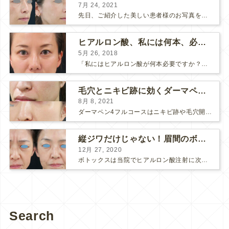
7月 24, 2021
先日、ご紹介した美しい患者様のお写真を使わせていただいて、おでこのヒアルロン酸注射について説明します。 （≫ 写真の患者様の経過はこちら『２年間で若返って綺麗になられた患者様』） なぜおでこに...
ヒアルロン酸、私には何本、必要ですか？
5月 26, 2018
「私にはヒアルロン酸が何本必要ですか？」 診察の時によく聞かれますが、なかなか難しい質問です。 どこまでこだわってキレイにしたいかによって 使うヒアルロン酸の量が変わるからです。 前回もご紹介させ...
毛穴とニキビ跡に効くダーマペン４フルコース
8月 8, 2021
ダーマペン4フルコースはニキビ跡や毛穴開きで悩まれている方に自信を持ってお勧めできる美肌治療です。 ↑ ダーマペン4フルコースを4回行いました。 ニキビ跡と毛穴開きが改善して肌のキメが整いまし...
縦ジワだけじゃない！眉間のボトックス注射
12月 27, 2020
ボトックスは当院でヒアルロン酸注射に次いで人気のある治療です。 私自身、美容治療が制限されていた妊娠・授乳中に一番やりたかったのはボトックスで、 「ボトックスが世の中から無くなったら困る！」と...
Search