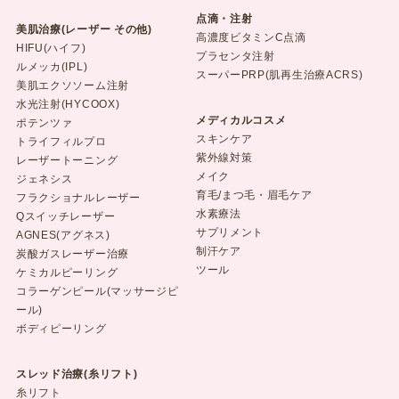
点滴・注射
美肌治療(レーザー その他)
高濃度ビタミンC点滴
HIFU(ハイフ)
プラセンタ注射
ルメッカ(IPL)
スーパーPRP(肌再生治療ACRS)
美肌エクソソーム注射
水光注射(HYCOOX)
メディカルコスメ
ポテンツァ
スキンケア
トライフィルプロ
紫外線対策
レーザートーニング
メイク
ジェネシス
育毛/まつ毛・眉毛ケア
フラクショナルレーザー
水素療法
Qスイッチレーザー
サプリメント
AGNES(アグネス)
制汗ケア
炭酸ガスレーザー治療
ツール
ケミカルピーリング
コラーゲンピール(マッサージピ
ール)
ボディピーリング
スレッド治療(糸リフト)
糸リフト