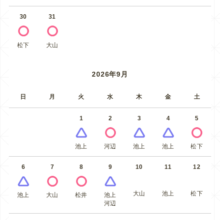
30
31
松下
大山
2026年9月
日
月
火
水
木
金
土
1
2
3
4
5
池上
河辺
池上
池上
松下
6
7
8
9
10
11
12
大山
池上
松下
池上
大山
松井
池上
河辺