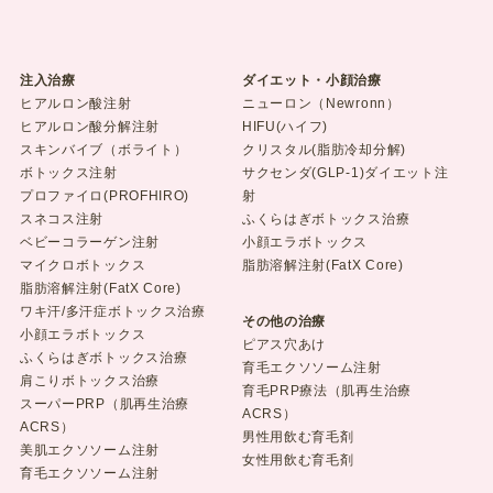
注入治療
ダイエット・小顔治療
ヒアルロン酸注射
ニューロン（Newronn）
ヒアルロン酸分解注射
HIFU(ハイフ)
スキンバイブ（ボライト）
クリスタル(脂肪冷却分解)
ボトックス注射
サクセンダ(GLP-1)ダイエット注
プロファイロ(PROFHIRO)
射
スネコス注射
ふくらはぎボトックス治療
ベビーコラーゲン注射
小顔エラボトックス
マイクロボトックス
脂肪溶解注射(FatX Core)
脂肪溶解注射(FatX Core)
ワキ汗/多汗症ボトックス治療
その他の治療
小顔エラボトックス
ピアス穴あけ
ふくらはぎボトックス治療
育毛エクソソーム注射
肩こりボトックス治療
育毛PRP療法（肌再生治療
スーパーPRP（肌再生治療
ACRS）
ACRS）
男性用飲む育毛剤
美肌エクソソーム注射
女性用飲む育毛剤
育毛エクソソーム注射