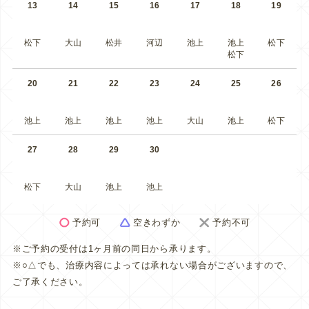
13
14
15
16
17
18
19
松下
大山
松井
河辺
池上
池上
松下
松下
20
21
22
23
24
25
26
池上
池上
池上
池上
大山
池上
松下
27
28
29
30
松下
大山
池上
池上
予約可
空きわずか
予約不可
※ご予約の受付は1ヶ月前の同日から承ります。
※○△でも、治療内容によっては承れない場合がございますので、
ご了承ください。