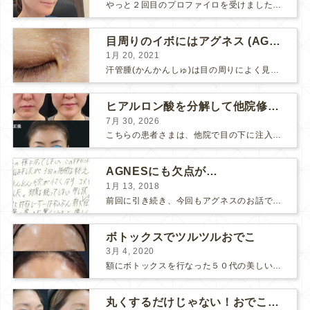
やっと２回目のプロファイロを受けました。 ↑ 写真はプロファイロ翌日です。 この距離の写真では凹凸は映らないですし、 実物も、首がよく見ると凹凸が残っている位で、 それも３日で...
目周りのイボにはアグネス (AGNES）が効く！（ほぼ）ノーダウンタイムのイボ治療
1月 20, 2021
汗管腫(かんかんしゅ)は目の周りによく見られるいぼです。 以前は炭酸ガスレーザーでイボ組織を削って（蒸散とかアブレーションと言います）治療していました。 汗管腫は治療しても再発しやすい難治...
ヒアルロン酸を分解して他院修正（目の下のチンダル現象とその補正）
7月 30, 2026
こちらの患者さまは、他院で目の下に注入したヒアルロン酸がチンダル現象を起こしていたため、 ヒアルロン酸を分解する薬（ヒアルロニダーゼ）で分解してから 改めてヒアルロン酸を入れ直しました。 ...
AGNESにも欠点が…
1月 13, 2018
前回に引き続き、今回もアグネスのお話です。 AGNESはとっても良い治療である一方、 欠点もいくつかありますので、そちらもお話ししておきますね。 AGNESの欠点 1. ダウンタイム A...
ボトックスでツルツルおでこ
3月 4, 2020
額にボトックスを行なった５０代の美しい女性です。 エイジングとともに横ジワが目立つようになって、 キメが乱れてツヤが無くなってきます。 ボトックスを額に注射すると 横ジワが目立たなくな...
丸くするだけじゃない！おでこのヒアルロン酸注射