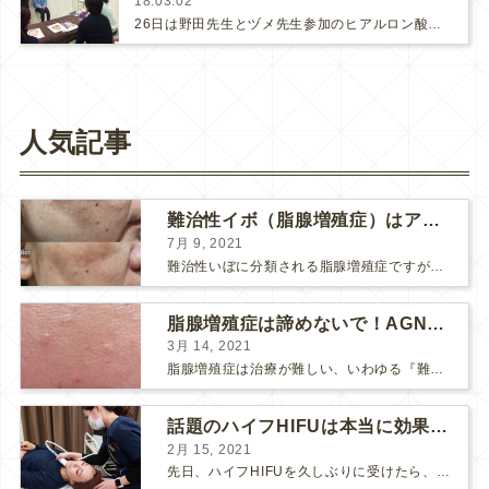
18.03.02
26日は野田先生とヅメ先生参加のヒアルロン酸注射トレーニングDAYでした。今回もアラガンジャパンから講師の劉先生が来てくださって…
人気記事
難治性イボ（脂腺増殖症）はアグネスAGNESが効果的です！
7月 9, 2021
難治性いぼに分類される脂腺増殖症ですが、脂腺増殖症はAGNESアグネスにとても良く反応して、きれいに治すことができます。 ↑ 脂腺増殖症をアグネスAGNESで３回治療した1ヶ月後の写真です。...
脂腺増殖症は諦めないで！AGNESアグネス治療でツルツル肌に！
3月 14, 2021
脂腺増殖症は治療が難しい、いわゆる『難治性イボ』です。 脂腺増殖症でググると、治療法として液体窒素、メスやパンチングによる外科的切除、炭酸ガスレーザーなどが出て来ますが、実際のところ、液体窒...
話題のハイフHIFUは本当に効果があるのか？
2月 15, 2021
先日、ハイフHIFUを久しぶりに受けたら、顔の調子がとても良い感じです♪ 私はハイフHIFU後はいつも３日位、人には気付かれない程度に軽く腫れて、その後、グングンと顔が引き締まります。 ...