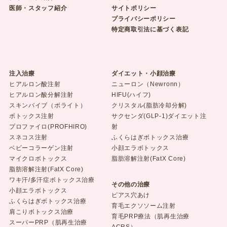
医師・スタッフ紹介
サイトポリシー
プライバシーポリシー
特定商取引法に基づく表記
注入治療
ダイエット・小顔治療
ヒアルロン酸注射
ニューロン（Newronn）
ヒアルロン酸分解注射
HIFU(ハイフ)
スキンバイブ（ボライト）
クリスタル(脂肪冷却分解)
ボトックス注射
サクセンダ(GLP-1)ダイエット注
プロファイロ(PROFHIRO)
射
スネコス注射
ふくらはぎボトックス治療
ベビーコラーゲン注射
小顔エラボトックス
マイクロボトックス
脂肪溶解注射(FatX Core)
脂肪溶解注射(FatX Core)
ワキ汗/多汗症ボトックス治療
その他の治療
小顔エラボトックス
ピアス穴あけ
ふくらはぎボトックス治療
育毛エクソソーム注射
肩こりボトックス治療
育毛PRP療法（肌再生治療
スーパーPRP（肌再生治療