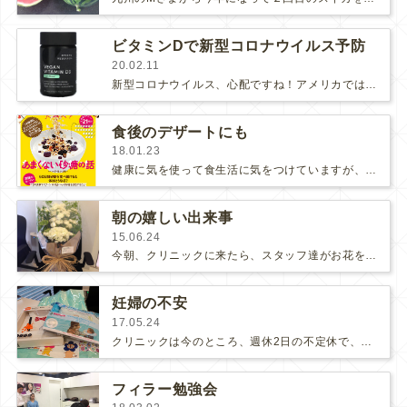
ビタミンDで新型コロナウイルス予防
20.02.11
新型コロナウイルス、心配ですね！アメリカではインフルエンザも大流行していて、死者数が一万人を超えたそうです。私は感染予防のため…
食後のデザートにも
18.01.23
健康に気を使って食生活に気をつけていますが、砂糖だけはなかなかやめられません;(´∀`)ご飯を食べた後とかお茶のお供に...…
朝の嬉しい出来事
15.06.24
今朝、クリニックに来たら、スタッフ達がお花をプレゼントしてくれました〜〜♡♡♡すごく嬉しい！皆、どうやったら患者様がもっと満足…
妊婦の不安
17.05.24
クリニックは今のところ、週休2日の不定休で、私は週３〜４日のペースで診療しています。ご予約の際にはお手数をおかけしますが、ブロ…
フィラー勉強会