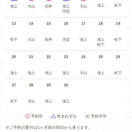
池上
松下
池上
大山
松井
池上
大山
河辺
13
14
15
16
17
18
19
松下
大山
松井
河辺
池上
池上
松下
松下
20
21
22
23
24
25
26
池上
池上
池上
池上
大山
池上
松下
27
28
29
30
松下
大山
池上
池上
予約可
空きわずか
予約不可
※ご予約の受付は1ヶ月前の同日から承ります。