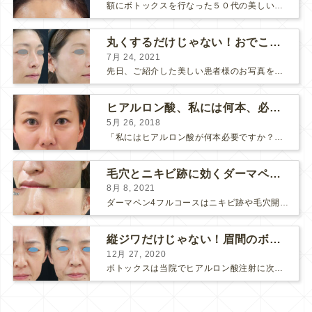
額にボトックスを行なった５０代の美しい女性です。 エイジングとともに横ジワが目立つようになって、 キメが乱れてツヤが無くなってきます。 ボトックスを額に注射すると 横ジワが目立たなくな...
丸くするだけじゃない！おでこのヒアルロン酸注射
7月 24, 2021
先日、ご紹介した美しい患者様のお写真を使わせていただいて、おでこのヒアルロン酸注射について説明します。 （≫ 写真の患者様の経過はこちら『２年間で若返って綺麗になられた患者様』） なぜおでこに...
ヒアルロン酸、私には何本、必要ですか？
5月 26, 2018
「私にはヒアルロン酸が何本必要ですか？」 診察の時によく聞かれますが、なかなか難しい質問です。 どこまでこだわってキレイにしたいかによって 使うヒアルロン酸の量が変わるからです。 前回もご紹介させ...
毛穴とニキビ跡に効くダーマペン４フルコース
8月 8, 2021
ダーマペン4フルコースはニキビ跡や毛穴開きで悩まれている方に自信を持ってお勧めできる美肌治療です。 ↑ ダーマペン4フルコースを4回行いました。 ニキビ跡と毛穴開きが改善して肌のキメが整いまし...
縦ジワだけじゃない！眉間のボトックス注射
12月 27, 2020
ボトックスは当院でヒアルロン酸注射に次いで人気のある治療です。 私自身、美容治療が制限されていた妊娠・授乳中に一番やりたかったのはボトックスで、 「ボトックスが世の中から無くなったら困る！」と...