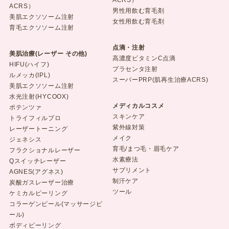
ACRS）
ACRS）
男性用飲む育毛剤
美肌エクソソーム注射
女性用飲む育毛剤
育毛エクソソーム注射
点滴・注射
美肌治療(レーザー その他)
高濃度ビタミンC点滴
HIFU(ハイフ)
プラセンタ注射
ルメッカ(IPL)
スーパーPRP(肌再生治療ACRS)
美肌エクソソーム注射
水光注射(HYCOOX)
メディカルコスメ
ポテンツァ
スキンケア
トライフィルプロ
紫外線対策
レーザートーニング
メイク
ジェネシス
育毛/まつ毛・眉毛ケア
フラクショナルレーザー
水素療法
Qスイッチレーザー
サプリメント
AGNES(アグネス)
制汗ケア
炭酸ガスレーザー治療
ツール
ケミカルピーリング
コラーゲンピール(マッサージピ
ール)
ボディピーリング