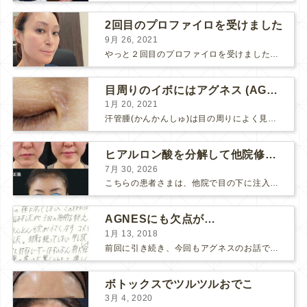
2回目のプロファイロを受けました
9月 26, 2021
やっと２回目のプロファイロを受けました。 ↑ 写真はプロファイロ翌日です。 この距離の写真では凹凸は映らないですし、 実物も、首がよく見ると凹凸が残っている位で、 それも３日で...
目周りのイボにはアグネス (AGNES）が効く！（ほぼ）ノーダウンタイムのイボ治療
1月 20, 2021
汗管腫(かんかんしゅ)は目の周りによく見られるいぼです。 以前は炭酸ガスレーザーでイボ組織を削って（蒸散とかアブレーションと言います）治療していました。 汗管腫は治療しても再発しやすい難治...
ヒアルロン酸を分解して他院修正（目の下のチンダル現象とその補正）
7月 30, 2026
こちらの患者さまは、他院で目の下に注入したヒアルロン酸がチンダル現象を起こしていたため、 ヒアルロン酸を分解する薬（ヒアルロニダーゼ）で分解してから 改めてヒアルロン酸を入れ直しました。 ...
AGNESにも欠点が…
1月 13, 2018
前回に引き続き、今回もアグネスのお話です。 AGNESはとっても良い治療である一方、 欠点もいくつかありますので、そちらもお話ししておきますね。 AGNESの欠点 1. ダウンタイム A...
ボトックスでツルツルおでこ
3月 4, 2020