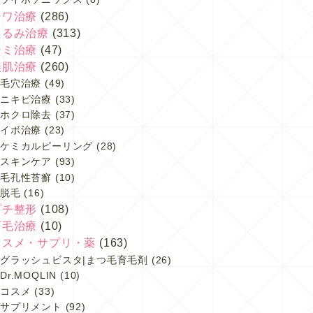
シワ治療
(286)
たるみ治療
(313)
シミ治療
(47)
美肌治療
(260)
毛穴治療
(49)
ニキビ治療
(33)
ホクロ除去
(37)
イボ治療
(23)
ケミカルピーリング
(28)
スキンケア
(93)
毛孔性苔癬
(10)
脱毛
(16)
プチ整形
(108)
育毛治療
(10)
コスメ・サプリ・薬
(163)
グラッシュビスタ|まつ毛育毛剤
(26)
Dr.MOQLIN
(10)
コスメ
(33)
サプリメント
(92)