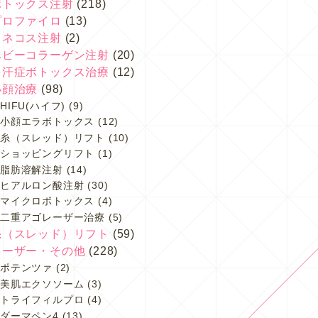
ボトックス注射
(218)
プロファイロ
(13)
スネコス注射
(2)
ベビーコラーゲン注射
(20)
多汗症ボトックス治療
(12)
小顔治療
(98)
HIFU(ハイフ)
(9)
小顔エラボトックス
(12)
糸（スレッド）リフト
(10)
ショッピングリフト
(1)
脂肪溶解注射
(14)
ヒアルロン酸注射
(30)
マイクロボトックス
(4)
二重アゴレーザー治療
(5)
糸（スレッド）リフト
(59)
レーザー・その他
(228)
ポテンツァ
(2)
美肌エクソソーム
(3)
トライフィルプロ
(4)
ダーマペン4
(13)