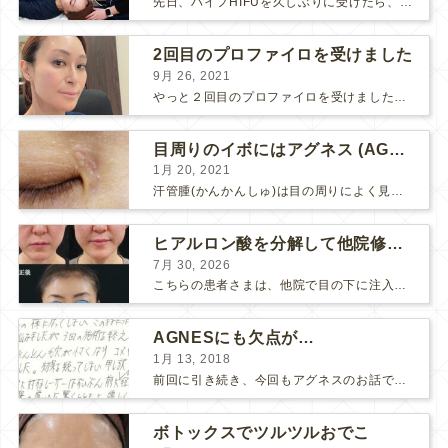
先日、ハイフHIFUを久しぶりに受けたら、顔の調子がとても良い感じです♪ 私はハイフHIFU後はいつも３日位、人には気付かれない程度に軽く腫れて、その後、グングンと顔が引き締まります。 ...
2回目のプロファイロを受けました
9月 26, 2021
やっと２回目のプロファイロを受けました。 ↑ 写真はプロファイロ翌日です。 この距離の写真では凹凸は映らないですし、 実物も、首がよく見ると凹凸が残っている位で、 それも３日で...
目周りのイボにはアグネス (AGNES）が効く！（ほぼ）ノーダウンタイムのイボ治療
1月 20, 2021
汗管腫(かんかんしゅ)は目の周りによく見られるいぼです。 以前は炭酸ガスレーザーでイボ組織を削って（蒸散とかアブレーションと言います）治療していました。 汗管腫は治療しても再発しやすい難治...
ヒアルロン酸を分解して他院修正（目の下のチンダル現象とその補正）
7月 30, 2026
こちらの患者さまは、他院で目の下に注入したヒアルロン酸がチンダル現象を起こしていたため、 ヒアルロン酸を分解する薬（ヒアルロニダーゼ）で分解してから 改めてヒアルロン酸を入れ直しました。 ...
AGNESにも欠点が…
1月 13, 2018
前回に引き続き、今回もアグネスのお話です。 AGNESはとっても良い治療である一方、 欠点もいくつかありますので、そちらもお話ししておきますね。 AGNESの欠点 1. ダウンタイム A...
ボトックスでツルツルおでこ