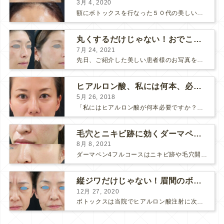
3月 4, 2020
額にボトックスを行なった５０代の美しい女性です。 エイジングとともに横ジワが目立つようになって、 キメが乱れてツヤが無くなってきます。 ボトックスを額に注射すると 横ジワが目立たなくな...
丸くするだけじゃない！おでこのヒアルロン酸注射
7月 24, 2021
先日、ご紹介した美しい患者様のお写真を使わせていただいて、おでこのヒアルロン酸注射について説明します。 （≫ 写真の患者様の経過はこちら『２年間で若返って綺麗になられた患者様』） なぜおでこに...
ヒアルロン酸、私には何本、必要ですか？
5月 26, 2018
「私にはヒアルロン酸が何本必要ですか？」 診察の時によく聞かれますが、なかなか難しい質問です。 どこまでこだわってキレイにしたいかによって 使うヒアルロン酸の量が変わるからです。 前回もご紹介させ...
毛穴とニキビ跡に効くダーマペン４フルコース
8月 8, 2021
ダーマペン4フルコースはニキビ跡や毛穴開きで悩まれている方に自信を持ってお勧めできる美肌治療です。 ↑ ダーマペン4フルコースを4回行いました。 ニキビ跡と毛穴開きが改善して肌のキメが整いまし...
縦ジワだけじゃない！眉間のボトックス注射
12月 27, 2020
ボトックスは当院でヒアルロン酸注射に次いで人気のある治療です。 私自身、美容治療が制限されていた妊娠・授乳中に一番やりたかったのはボトックスで、 「ボトックスが世の中から無くなったら困る！」と...