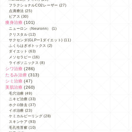
フラクショナルCO2レーザー
(27)
点滴療法
(25)
ピアス
(30)
痩身治療
(101)
ニューロン（Neuronn）
(1)
クリスタル
(12)
サクセンダ(GLPー1ダイエット)
(11)
ふくらはぎボトックス
(2)
ダイエット
(63)
メソセラピー
(16)
ライポソニックス
(8)
シワ治療
(286)
たるみ治療
(313)
シミ治療
(47)
美肌治療
(260)
毛穴治療
(49)
ニキビ治療
(33)
ホクロ除去
(37)
イボ治療
(23)
ケミカルピーリング
(28)
スキンケア
(93)
毛孔性苔癬
(10)