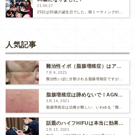
21.06.27
25日は50歳の誕生日でした。朝ミーティングの時にスタッフたちが可愛いケーキを用意してお祝いしてくれました。感激しました！！！(…
人気記事
難治性イボ（脂腺増殖症）はアグネスAGNESが効果的です！
7月 9, 2021
難治性いぼに分類される脂腺増殖症ですが、脂腺増殖症はAGNESアグネスにとても良く反応して、きれいに治すことができます。 ↑ 脂腺増殖症をアグネスAGNESで３回治療した1ヶ月後の写真です。...
脂腺増殖症は諦めないで！AGNESアグネス治療でツルツル肌に！
3月 14, 2021
脂腺増殖症は治療が難しい、いわゆる『難治性イボ』です。 脂腺増殖症でググると、治療法として液体窒素、メスやパンチングによる外科的切除、炭酸ガスレーザーなどが出て来ますが、実際のところ、液体窒...
話題のハイフHIFUは本当に効果があるのか？
2月 15, 2021