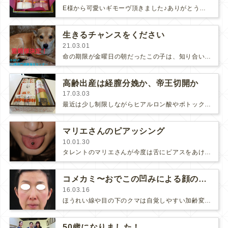
E様から可愛いギモーヴ頂きました♪ありがとうございます！E様は挙式の前に背中のにきびとニキビ跡を治療なさいました。こちらが治療…
生きるチャンスをください
21.03.01
命の期限が金曜日の朝だったこの子は、知り合いMさんの友人宅に迎えられる事が決まりました。山口で保健所の仕掛けた捕獲器で捕まった野犬…
高齢出産は経膣分娩か、帝王切開か
17.03.03
最近は少し制限しながらヒアルロン酸やボトックスの治療をさせて頂いています。患者様とお話して、治療して、喜んで頂いて...「やっ…
マリエさんのピアッシング
10.01.30
タレントのマリエさんが今度は舌にピアスをあけに来て下さいました。（前回の軟骨ピアスはこちら）マリエさんも、あけた後、「なんか…
コメカミ〜おでこの凹みによる顔の変化
16.03.16
ほうれい線や目の下のクマは自覚しやすい加齢変化ですが、コメカミやおでこの凹み、痩せは自分で気付きにくいので、「ここをふっくらさ…
50歳になりました！