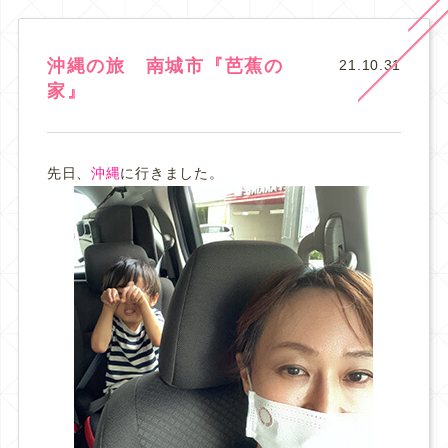
沖縄の旅 南城市『芭蕉の
21.10.31
家』
先日、
沖縄
に行きました。