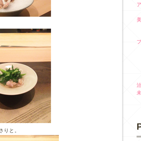
P
さりと。