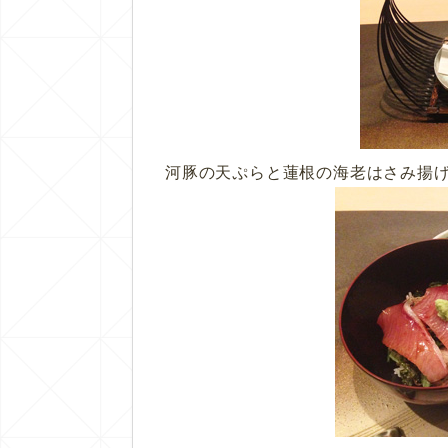
河豚の天ぷらと蓮根の海老はさみ揚