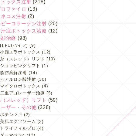
ボトックス注射
(218)
プロファイロ
(13)
スネコス注射
(2)
ベビーコラーゲン注射
(20)
多汗症ボトックス治療
(12)
小顔治療
(98)
HIFU(ハイフ)
(9)
小顔エラボトックス
(12)
糸（スレッド）リフト
(10)
ショッピングリフト
(1)
脂肪溶解注射
(14)
ヒアルロン酸注射
(30)
マイクロボトックス
(4)
二重アゴレーザー治療
(5)
糸（スレッド）リフト
(59)
レーザー・その他
(228)
ポテンツァ
(2)
美肌エクソソーム
(3)
トライフィルプロ
(4)
ダーマペン4
(13)