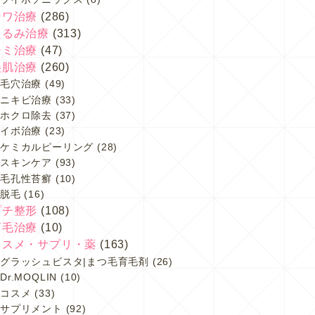
シワ治療
(286)
たるみ治療
(313)
シミ治療
(47)
美肌治療
(260)
毛穴治療
(49)
ニキビ治療
(33)
ホクロ除去
(37)
イボ治療
(23)
ケミカルピーリング
(28)
スキンケア
(93)
毛孔性苔癬
(10)
脱毛
(16)
プチ整形
(108)
育毛治療
(10)
コスメ・サプリ・薬
(163)
グラッシュビスタ|まつ毛育毛剤
(26)
Dr.MOQLIN
(10)
コスメ
(33)
サプリメント
(92)