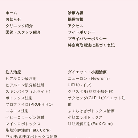
ホーム
診療内容
お知らせ
採用情報
クリニック紹介
アクセス
医師・スタッフ紹介
サイトポリシー
プライバシーポリシー
特定商取引法に基づく表記
注入治療
ダイエット・小顔治療
ヒアルロン酸注射
ニューロン（Newronn）
ヒアルロン酸分解注射
HIFU(ハイフ)
スキンバイブ（ボライト）
クリスタル(脂肪冷却分解)
ボトックス注射
サクセンダ(GLP-1)ダイエット注
プロファイロ(PROFHIRO)
射
スネコス注射
ふくらはぎボトックス治療
ベビーコラーゲン注射
小顔エラボトックス
マイクロボトックス
脂肪溶解注射(FatX Core)
脂肪溶解注射(FatX Core)
ワキ汗/多汗症ボトックス治療