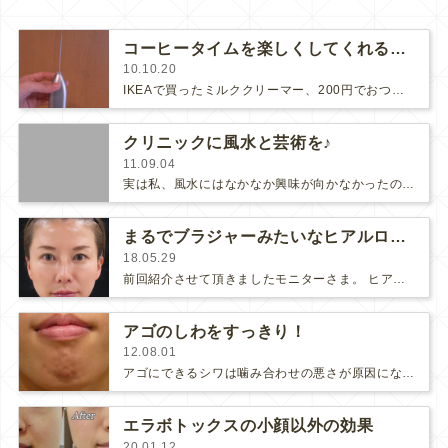
コーヒータイムを楽しくしてくれるグッズ
10.10.20
IKEAで買ったミルククリーマー、200円でおつりがくる値段なのに...簡単に細かい泡が立って、美味しいカプチーノができちゃい…
クリニックに風水と芸術を♪
11.09.04
実は私、風水にはなかなか興味が向かなかったのですが、親しくさせて頂いている風水の先生が、クリニックにいらっしゃるたびに「あれはこ…
まるでブラジャーみたいなヒアルロン酸
18.05.29
前回紹介させて頂きましたモニターさま。 ヒアルロン酸注射でキレイになられました。こちらの美しいモニターさまは、以前に…
アゴのしわをすっきり！
12.08.01
アゴにできるシワは噛み合わせの悪さが原因になっていることが多く、自然とアゴに力が入ってシワができます。アゴに力が入ると、本来の…
エラボトックスの小顔以外の効果
20.01.12