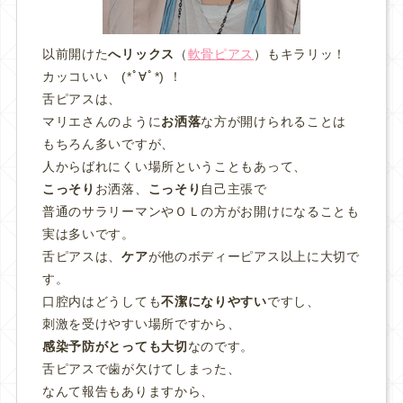
以前開けた
へリックス
（
軟骨ピアス
）もキラリッ！
カッコいい (*ﾟ∀ﾟ*) ！
舌ピアスは、
マリエさんのように
お洒落
な方が開けられることは
もちろん多いですが、
人からばれにくい場所ということもあって、
こっそり
お洒落、
こっそり
自己主張で
普通のサラリーマンやＯＬの方がお開けになることも
実は多いです。
舌ピアスは、
ケア
が他のボディーピアス以上に大切で
す。
口腔内はどうしても
不潔になりやすい
ですし、
刺激を受けやすい場所ですから、
感染予防がとっても大切
なのです。
舌ピアスで歯が欠けてしまった、
なんて報告もありますから、