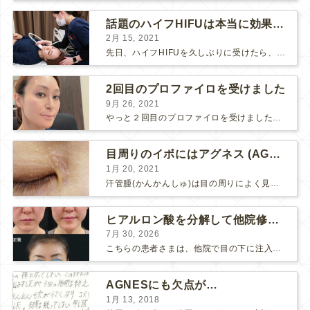
話題のハイフHIFUは本当に効果があるのか？
2月 15, 2021
先日、ハイフHIFUを久しぶりに受けたら、顔の調子がとても良い感じです♪ 私はハイフHIFU後はいつも３日位、人には気付かれない程度に軽く腫れて、その後、グングンと顔が引き締まります。 ...
2回目のプロファイロを受けました
9月 26, 2021
やっと２回目のプロファイロを受けました。 ↑ 写真はプロファイロ翌日です。 この距離の写真では凹凸は映らないですし、 実物も、首がよく見ると凹凸が残っている位で、 それも３日で...
目周りのイボにはアグネス (AGNES）が効く！（ほぼ）ノーダウンタイムのイボ治療
1月 20, 2021
汗管腫(かんかんしゅ)は目の周りによく見られるいぼです。 以前は炭酸ガスレーザーでイボ組織を削って（蒸散とかアブレーションと言います）治療していました。 汗管腫は治療しても再発しやすい難治...
ヒアルロン酸を分解して他院修正（目の下のチンダル現象とその補正）
7月 30, 2026
こちらの患者さまは、他院で目の下に注入したヒアルロン酸がチンダル現象を起こしていたため、 ヒアルロン酸を分解する薬（ヒアルロニダーゼ）で分解してから 改めてヒアルロン酸を入れ直しました。 ...
AGNESにも欠点が…
1月 13, 2018