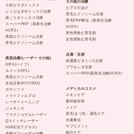
その他の治療
小顔エラボトックス
ピアス穴あけ
ふくらはぎボトックス治療
育毛エクソソーム注射
肩こりボトックス治療
育毛PRP療法（肌再生治療
スーパーPRP（肌再生治療
ACRS）
ACRS）
男性用飲む育毛剤
美肌エクソソーム注射
女性用飲む育毛剤
育毛エクソソーム注射
点滴・注射
美肌治療(レーザー その他)
高濃度ビタミンC点滴
HIFU(ハイフ)
プラセンタ注射
ルメッカ(IPL)
スーパーPRP(肌再生治療ACRS)
美肌エクソソーム注射
水光注射(HYCOOX)
メディカルコスメ
ポテンツァ
スキンケア
トライフィルプロ
紫外線対策
レーザートーニング
メイク
ジェネシス
育毛/まつ毛・眉毛ケア
フラクショナルレーザー
水素療法
Qスイッチレーザー
サプリメント
AGNES(アグネス)
制汗ケア
炭酸ガスレーザー治療