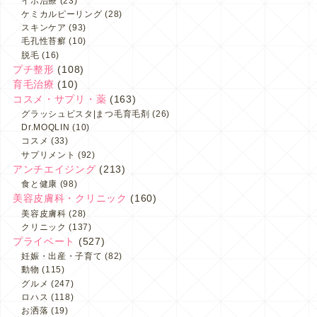
イボ治療
(23)
ケミカルピーリング
(28)
スキンケア
(93)
毛孔性苔癬
(10)
脱毛
(16)
プチ整形
(108)
育毛治療
(10)
コスメ・サプリ・薬
(163)
グラッシュビスタ|まつ毛育毛剤
(26)
Dr.MOQLIN
(10)
コスメ
(33)
サプリメント
(92)
アンチエイジング
(213)
食と健康
(98)
美容皮膚科・クリニック
(160)
美容皮膚科
(28)
クリニック
(137)
プライベート
(527)
妊娠・出産・子育て
(82)
動物
(115)
グルメ
(247)
ロハス
(118)
お洒落
(19)