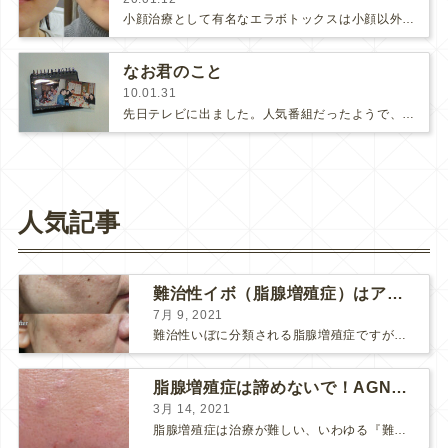
小顔治療として有名なエラボトックスは小顔以外の効果もあるんですよ♪(さらに…)
なお君のこと
10.01.31
先日テレビに出ました。人気番組だったようで、色々な方から「テレビ見たよ！」と声をかけて頂きました。一番うれしかったのが、医…
人気記事
難治性イボ（脂腺増殖症）はアグネスAGNESが効果的です！
7月 9, 2021
難治性いぼに分類される脂腺増殖症ですが、脂腺増殖症はAGNESアグネスにとても良く反応して、きれいに治すことができます。 ↑ 脂腺増殖症をアグネスAGNESで３回治療した1ヶ月後の写真です。...
脂腺増殖症は諦めないで！AGNESアグネス治療でツルツル肌に！
3月 14, 2021
脂腺増殖症は治療が難しい、いわゆる『難治性イボ』です。 脂腺増殖症でググると、治療法として液体窒素、メスやパンチングによる外科的切除、炭酸ガスレーザーなどが出て来ますが、実際のところ、液体窒...