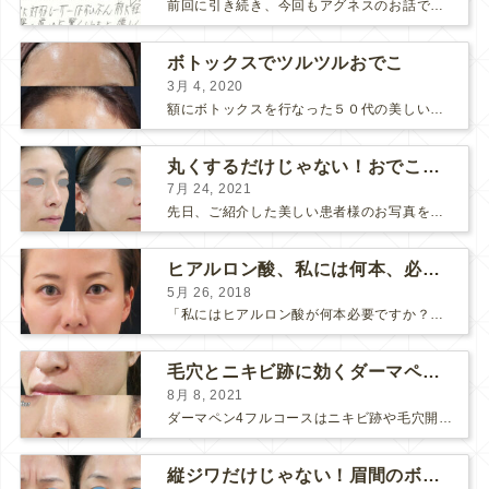
前回に引き続き、今回もアグネスのお話です。 AGNESはとっても良い治療である一方、 欠点もいくつかありますので、そちらもお話ししておきますね。 AGNESの欠点 1. ダウンタイム A...
ボトックスでツルツルおでこ
3月 4, 2020
額にボトックスを行なった５０代の美しい女性です。 エイジングとともに横ジワが目立つようになって、 キメが乱れてツヤが無くなってきます。 ボトックスを額に注射すると 横ジワが目立たなくな...
丸くするだけじゃない！おでこのヒアルロン酸注射
7月 24, 2021
先日、ご紹介した美しい患者様のお写真を使わせていただいて、おでこのヒアルロン酸注射について説明します。 （≫ 写真の患者様の経過はこちら『２年間で若返って綺麗になられた患者様』） なぜおでこに...
ヒアルロン酸、私には何本、必要ですか？
5月 26, 2018
「私にはヒアルロン酸が何本必要ですか？」 診察の時によく聞かれますが、なかなか難しい質問です。 どこまでこだわってキレイにしたいかによって 使うヒアルロン酸の量が変わるからです。 前回もご紹介させ...
毛穴とニキビ跡に効くダーマペン４フルコース
8月 8, 2021
ダーマペン4フルコースはニキビ跡や毛穴開きで悩まれている方に自信を持ってお勧めできる美肌治療です。 ↑ ダーマペン4フルコースを4回行いました。 ニキビ跡と毛穴開きが改善して肌のキメが整いまし...
縦ジワだけじゃない！眉間のボトックス注射