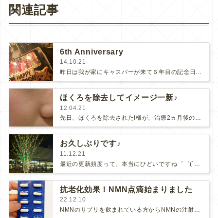
関連記事
6th Anniversary
14.10.21
昨日は我が家にキャスパーが来て６年目の記念日でした。城南島という最終処分場から引き上げられた数少ない運の良い子です。呼吸の状態…
ほくろを除去してイメージ一新♪
12.04.21
先日、ほくろを除去されたI様が、治療2ヵ月後のフォローアップにおみえになりました。目立っていたほくろがなくなって、お顔全体がお…
お久しぶりです♪
11.12.21
最近の更新頻度って、本当にひどいですね゜゜(´□｀。)°゜。気を取り直して、短い文章でもなるべくアップするようにします！代官山…
抗老化効果！NMN点滴始まりました
22.12.10
NMNのサプリを飲まれている方からNMNの注射はないのか、との質問を時々、いただいていましたが、お待たせしました！やっとNMN…