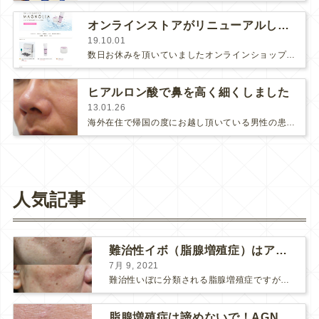
オンラインストアがリニューアルしました！
19.10.01
数日お休みを頂いていましたオンラインショップが本日、リニューアルオープンしました♪(さらに…)
ヒアルロン酸で鼻を高く細くしました
13.01.26
海外在住で帰国の度にお越し頂いている男性の患者様が今年始めて来院されました♪今日はヒアルロン酸注射と額や目尻、アゴにボトックス…
人気記事
難治性イボ（脂腺増殖症）はアグネスAGNESが効果的です！
7月 9, 2021
難治性いぼに分類される脂腺増殖症ですが、脂腺増殖症はAGNESアグネスにとても良く反応して、きれいに治すことができます。 ↑ 脂腺増殖症をアグネスAGNESで３回治療した1ヶ月後の写真です。...
脂腺増殖症は諦めないで！AGNESアグネス治療でツルツル肌に！