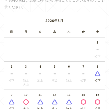
※予約状況は、反映に時間がかかることがございますのでご了
承ください。
2026年8月
日
月
火
水
木
金
土
1
松下
2
3
4
5
6
7
8
松下
池上
池上
河辺
池上
松下
松下
大山
9
10
11
12
13
14
15
松下
大山
池上
池上
池上
松井
松井