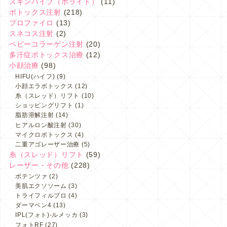
スキンバイブ（ボライト）
(11)
ボトックス注射
(218)
プロファイロ
(13)
スネコス注射
(2)
ベビーコラーゲン注射
(20)
多汗症ボトックス治療
(12)
小顔治療
(98)
HIFU(ハイフ)
(9)
小顔エラボトックス
(12)
糸（スレッド）リフト
(10)
ショッピングリフト
(1)
脂肪溶解注射
(14)
ヒアルロン酸注射
(30)
マイクロボトックス
(4)
二重アゴレーザー治療
(5)
糸（スレッド）リフト
(59)
レーザー・その他
(228)
ポテンツァ
(2)
美肌エクソソーム
(3)
トライフィルプロ
(4)
ダーマペン4
(13)
IPL(フォト)-ルメッカ
(3)
フォトRF
(27)