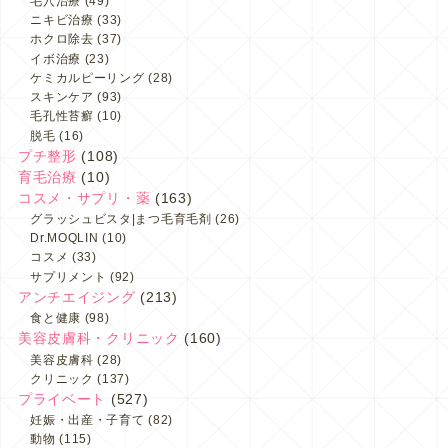
毛穴治療
(49)
ニキビ治療
(33)
ホクロ除去
(37)
イボ治療
(23)
ケミカルピーリング
(28)
スキンケア
(93)
毛孔性苔癬
(10)
脱毛
(16)
プチ整形
(108)
育毛治療
(10)
コスメ・サプリ・薬
(163)
グラッシュビスタ|まつ毛育毛剤
(26)
Dr.MOQLIN
(10)
コスメ
(33)
サプリメント
(92)
アンチエイジング
(213)
食と健康
(98)
美容皮膚科・クリニック
(160)
美容皮膚科
(28)
クリニック
(137)
プライベート
(527)
妊娠・出産・子育て
(82)
動物
(115)