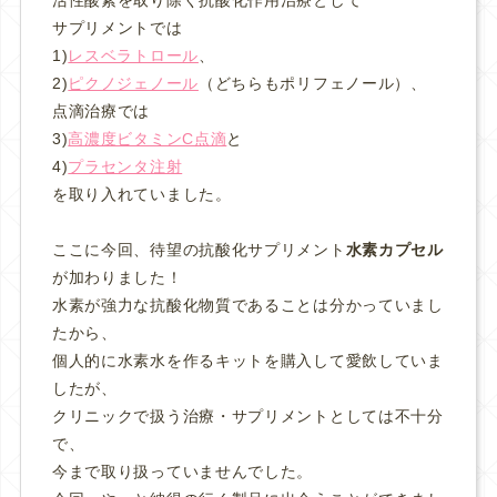
サプリメントでは
1)
レスベラトロール
、
2)
ピクノジェノール
（どちらもポリフェノール）、
点滴治療では
3)
高濃度ビタミンC点滴
と
4)
プラセンタ注射
を取り入れていました。
ここに今回、待望の抗酸化サプリメント
水素カプセル
が加わりました！
水素が強力な抗酸化物質であることは分かっていまし
たから、
個人的に水素水を作るキットを購入して愛飲していま
したが、
クリニックで扱う治療・サプリメントとしては不十分
で、
今まで取り扱っていませんでした。