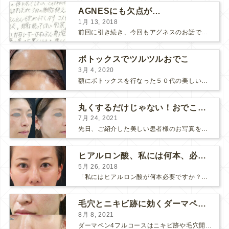
AGNESにも欠点が…
1月 13, 2018
前回に引き続き、今回もアグネスのお話です。 AGNESはとっても良い治療である一方、 欠点もいくつかありますので、そちらもお話ししておきますね。 AGNESの欠点 1. ダウンタイム A...
ボトックスでツルツルおでこ
3月 4, 2020
額にボトックスを行なった５０代の美しい女性です。 エイジングとともに横ジワが目立つようになって、 キメが乱れてツヤが無くなってきます。 ボトックスを額に注射すると 横ジワが目立たなくな...
丸くするだけじゃない！おでこのヒアルロン酸注射
7月 24, 2021
先日、ご紹介した美しい患者様のお写真を使わせていただいて、おでこのヒアルロン酸注射について説明します。 （≫ 写真の患者様の経過はこちら『２年間で若返って綺麗になられた患者様』） なぜおでこに...
ヒアルロン酸、私には何本、必要ですか？
5月 26, 2018
「私にはヒアルロン酸が何本必要ですか？」 診察の時によく聞かれますが、なかなか難しい質問です。 どこまでこだわってキレイにしたいかによって 使うヒアルロン酸の量が変わるからです。 前回もご紹介させ...
毛穴とニキビ跡に効くダーマペン４フルコース
8月 8, 2021
ダーマペン4フルコースはニキビ跡や毛穴開きで悩まれている方に自信を持ってお勧めできる美肌治療です。 ↑ ダーマペン4フルコースを4回行いました。 ニキビ跡と毛穴開きが改善して肌のキメが整いまし...