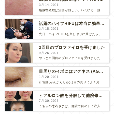
3月 14, 2021
脂腺増殖症は治療が難しい、いわゆる『難治性イボ』です。 脂腺増殖症でググると、治療法として液体窒素、メスやパンチングによる外科的切除、炭酸ガスレーザーなどが出て来ますが、実際のところ、液体窒...
話題のハイフHIFUは本当に効果があるのか？
2月 15, 2021
先日、ハイフHIFUを久しぶりに受けたら、顔の調子がとても良い感じです♪ 私はハイフHIFU後はいつも３日位、人には気付かれない程度に軽く腫れて、その後、グングンと顔が引き締まります。 ...
2回目のプロファイロを受けました
9月 26, 2021
やっと２回目のプロファイロを受けました。 ↑ 写真はプロファイロ翌日です。 この距離の写真では凹凸は映らないですし、 実物も、首がよく見ると凹凸が残っている位で、 それも３日で...
目周りのイボにはアグネス (AGNES）が効く！（ほぼ）ノーダウンタイムのイボ治療
1月 20, 2021
汗管腫(かんかんしゅ)は目の周りによく見られるいぼです。 以前は炭酸ガスレーザーでイボ組織を削って（蒸散とかアブレーションと言います）治療していました。 汗管腫は治療しても再発しやすい難治...
ヒアルロン酸を分解して他院修正（目の下のチンダル現象とその補正）
7月 30, 2026
こちらの患者さまは、他院で目の下に注入したヒアルロン酸がチンダル現象を起こしていたため、 ヒアルロン酸を分解する薬（ヒアルロニダーゼ）で分解してから 改めてヒアルロン酸を入れ直しました。 ...