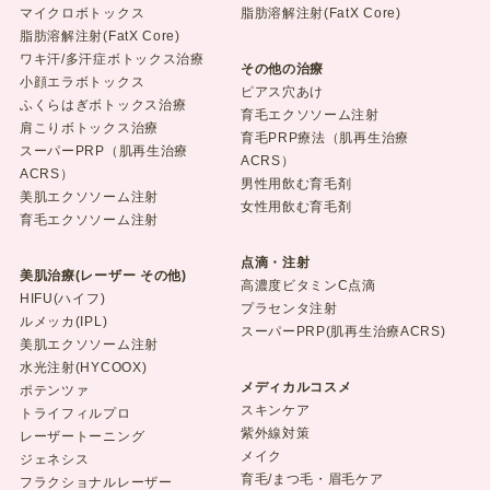
マイクロボトックス
脂肪溶解注射(FatX Core)
脂肪溶解注射(FatX Core)
ワキ汗/多汗症ボトックス治療
その他の治療
小顔エラボトックス
ピアス穴あけ
ふくらはぎボトックス治療
育毛エクソソーム注射
肩こりボトックス治療
育毛PRP療法（肌再生治療
スーパーPRP（肌再生治療
ACRS）
ACRS）
男性用飲む育毛剤
美肌エクソソーム注射
女性用飲む育毛剤
育毛エクソソーム注射
点滴・注射
美肌治療(レーザー その他)
高濃度ビタミンC点滴
HIFU(ハイフ)
プラセンタ注射
ルメッカ(IPL)
スーパーPRP(肌再生治療ACRS)
美肌エクソソーム注射
水光注射(HYCOOX)
メディカルコスメ
ポテンツァ
スキンケア
トライフィルプロ
紫外線対策
レーザートーニング
メイク
ジェネシス
育毛/まつ毛・眉毛ケア
フラクショナルレーザー