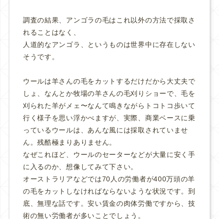
調査の結果、アンゴラの毛はこれ以外の方法で採取さ
れることはなく、
人道的なアンゴラ、というものは世界中に存在しない
そうです。
ウールは羊さんの毛をカットするだけだから大丈夫で
しょ、なんとか牧場の羊さんの毛刈りショーで、毛を
刈られた羊がメェ〜なんて鳴きながらトコトコ歩いて
行く様子を思い浮かべますが、実際、商業ベースに乗
っているウールは、あんな風には採取されていませ
ん。残酷極まりありません。
なぜこれほど、ウールのセーターなどが大量に安く手
に入るのか、想像してみて下さい。
オーストラリアなどでは70人の労働者が400万頭の羊
の毛をカットしなければならないような状況です。到
底、無理な話です。安い賃金の肉体労働ですから、技
術の無い労働者が多いことでしょう。