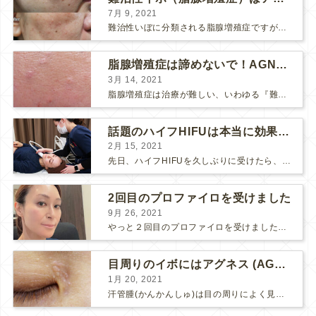
7月 9, 2021
難治性いぼに分類される脂腺増殖症ですが、脂腺増殖症はAGNESアグネスにとても良く反応して、きれいに治すことができます。 ↑ 脂腺増殖症をアグネスAGNESで３回治療した1ヶ月後の写真です。...
脂腺増殖症は諦めないで！AGNESアグネス治療でツルツル肌に！
3月 14, 2021
脂腺増殖症は治療が難しい、いわゆる『難治性イボ』です。 脂腺増殖症でググると、治療法として液体窒素、メスやパンチングによる外科的切除、炭酸ガスレーザーなどが出て来ますが、実際のところ、液体窒...
話題のハイフHIFUは本当に効果があるのか？
2月 15, 2021
先日、ハイフHIFUを久しぶりに受けたら、顔の調子がとても良い感じです♪ 私はハイフHIFU後はいつも３日位、人には気付かれない程度に軽く腫れて、その後、グングンと顔が引き締まります。 ...
2回目のプロファイロを受けました
9月 26, 2021
やっと２回目のプロファイロを受けました。 ↑ 写真はプロファイロ翌日です。 この距離の写真では凹凸は映らないですし、 実物も、首がよく見ると凹凸が残っている位で、 それも３日で...
目周りのイボにはアグネス (AGNES）が効く！（ほぼ）ノーダウンタイムのイボ治療
1月 20, 2021
汗管腫(かんかんしゅ)は目の周りによく見られるいぼです。 以前は炭酸ガスレーザーでイボ組織を削って（蒸散とかアブレーションと言います）治療していました。 汗管腫は治療しても再発しやすい難治...