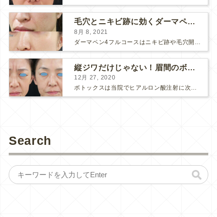
毛穴とニキビ跡に効くダーマペン４フルコース
8月 8, 2021
ダーマペン4フルコースはニキビ跡や毛穴開きで悩まれている方に自信を持ってお勧めできる美肌治療です。 ↑ ダーマペン4フルコースを4回行いました。 ニキビ跡と毛穴開きが改善して肌のキメが整いまし...
縦ジワだけじゃない！眉間のボトックス注射
12月 27, 2020
ボトックスは当院でヒアルロン酸注射に次いで人気のある治療です。 私自身、美容治療が制限されていた妊娠・授乳中に一番やりたかったのはボトックスで、 「ボトックスが世の中から無くなったら困る！」と...
Search