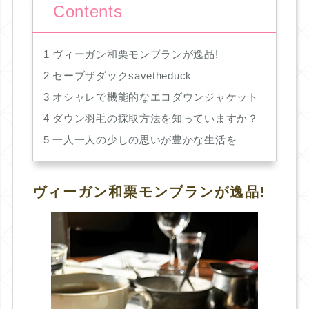
Contents
1
ヴィーガン和栗モンブランが逸品!
2
セーブザダックsavetheduck
3
オシャレで機能的なエコダウンジャケット
4
ダウン羽毛の採取方法を知っていますか？
5
一人一人の少しの思いが豊かな生活を
ヴィーガン和栗モンブランが逸品!