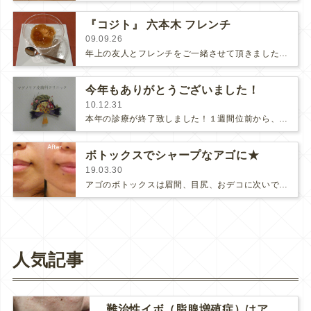
『コジト』 六本木 フレンチ
09.09.26
年上の友人とフレンチをご一緒させて頂きました(*ﾟｰﾟ*)カリフラワーのムース、生雲丹とコンソメジュレ真鯛のカルパッチョキャビ…
今年もありがとうございました！
10.12.31
本年の診療が終了致しました！１週間位前から、クリニックはバタバタしていて、表ではなるべくすました顔を装っておりましたが、裏では…
ボトックスでシャープなアゴに★
19.03.30
アゴのボトックスは眉間、目尻、おデコに次いで人気のある部位です。ボトックスはしわ治療のイメージがあるのでアゴにボトックスと聞…
人気記事
難治性イボ（脂腺増殖症）はアグネスAGNESが効果的です！