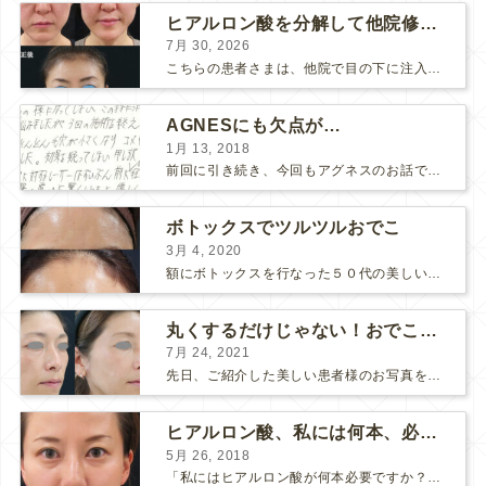
ヒアルロン酸を分解して他院修正（目の下のチンダル現象とその補正）
7月 30, 2026
こちらの患者さまは、他院で目の下に注入したヒアルロン酸がチンダル現象を起こしていたため、 ヒアルロン酸を分解する薬（ヒアルロニダーゼ）で分解してから 改めてヒアルロン酸を入れ直しました。 ...
AGNESにも欠点が…
1月 13, 2018
前回に引き続き、今回もアグネスのお話です。 AGNESはとっても良い治療である一方、 欠点もいくつかありますので、そちらもお話ししておきますね。 AGNESの欠点 1. ダウンタイム A...
ボトックスでツルツルおでこ
3月 4, 2020
額にボトックスを行なった５０代の美しい女性です。 エイジングとともに横ジワが目立つようになって、 キメが乱れてツヤが無くなってきます。 ボトックスを額に注射すると 横ジワが目立たなくな...
丸くするだけじゃない！おでこのヒアルロン酸注射
7月 24, 2021
先日、ご紹介した美しい患者様のお写真を使わせていただいて、おでこのヒアルロン酸注射について説明します。 （≫ 写真の患者様の経過はこちら『２年間で若返って綺麗になられた患者様』） なぜおでこに...
ヒアルロン酸、私には何本、必要ですか？
5月 26, 2018
「私にはヒアルロン酸が何本必要ですか？」 診察の時によく聞かれますが、なかなか難しい質問です。 どこまでこだわってキレイにしたいかによって 使うヒアルロン酸の量が変わるからです。 前回もご紹介させ...