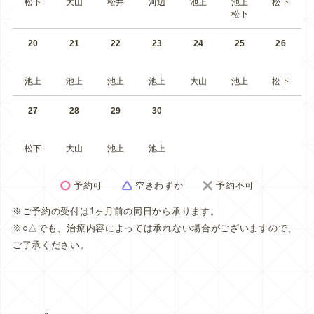
松下
大山
松井
河辺
池上
池上
松下
松下
20
21
22
23
24
25
26
池上
池上
池上
池上
大山
池上
松下
27
28
29
30
松下
大山
池上
池上
予約可
空きわずか
予約不可
※ご予約の受付は1ヶ月前の同日から承ります。
※○△でも、治療内容によっては承れない場合がございますので、
ご了承ください。