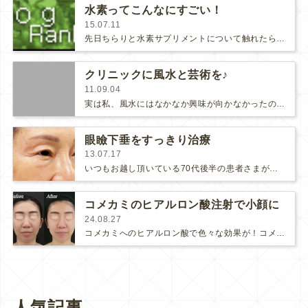
水素ってこんなにすごい！
15.07.11
先日ちらりと水素サプリメントについて触れたら、沢山の問い合わせを頂きました🎵イキイキ元気で長生きは皆の永遠のテーマですものね！！…
クリニックに風水と芸術を♪
11.09.04
実は私、風水にはなかなか興味が向かなかったのですが、親しくさせて頂いている風水の先生が、クリニックにいらっしゃるたびに「あれはこ…
眼瞼下垂をすっきり治療
13.07.17
いつもお越し頂いている70代後半の患者さまが「目がショボショボする」とのことでしたので、ヒアルロン酸で目をぱっちりさせました♡…
コメカミのヒアルロン酸注射で小顔に
24.08.27
コメカミへのヒアルロン酸で色々な効果が！コメカミは年齢とともに痩せやすい部位で、ここが痩せると輪郭に凹凸が出て年齢を感じさせやす…
人気記事