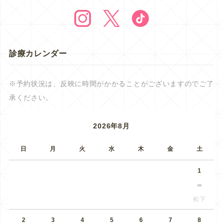
診療カレンダー
※予約状況は、反映に時間がかかることがございますのでご了
承ください。
2026年8月
日
月
火
水
木
金
土
1
松下
2
3
4
5
6
7
8