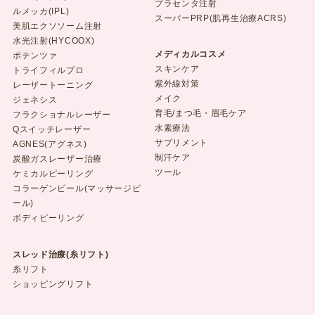
プラセンタ注射
ルメッカ(IPL)
スーパーPRP(肌再生治療ACRS)
美肌エクソソーム注射
水光注射(HYCOOX)
メディカルコスメ
ポテンツァ
スキンケア
トライフィルプロ
紫外線対策
レーザートーニング
メイク
ジェネシス
育毛/まつ毛・眉毛ケア
フラクショナルレーザー
水素療法
Qスイッチレーザー
サプリメント
AGNES(アグネス)
制汗ケア
炭酸ガスレーザー治療
ツール
ケミカルピーリング
コラーゲンピール(マッサージピ
ール)
ボディピーリング
スレッド治療(糸リフト)
糸リフト
ショッピングリフト