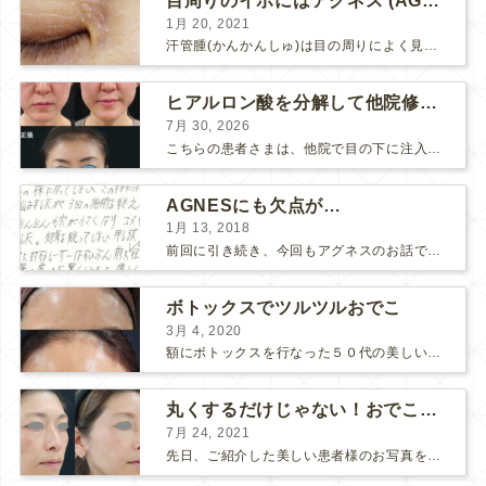
目周りのイボにはアグネス (AGNES）が効く！（ほぼ）ノーダウンタイムのイボ治療
1月 20, 2021
汗管腫(かんかんしゅ)は目の周りによく見られるいぼです。 以前は炭酸ガスレーザーでイボ組織を削って（蒸散とかアブレーションと言います）治療していました。 汗管腫は治療しても再発しやすい難治...
ヒアルロン酸を分解して他院修正（目の下のチンダル現象とその補正）
7月 30, 2026
こちらの患者さまは、他院で目の下に注入したヒアルロン酸がチンダル現象を起こしていたため、 ヒアルロン酸を分解する薬（ヒアルロニダーゼ）で分解してから 改めてヒアルロン酸を入れ直しました。 ...
AGNESにも欠点が…
1月 13, 2018
前回に引き続き、今回もアグネスのお話です。 AGNESはとっても良い治療である一方、 欠点もいくつかありますので、そちらもお話ししておきますね。 AGNESの欠点 1. ダウンタイム A...
ボトックスでツルツルおでこ
3月 4, 2020
額にボトックスを行なった５０代の美しい女性です。 エイジングとともに横ジワが目立つようになって、 キメが乱れてツヤが無くなってきます。 ボトックスを額に注射すると 横ジワが目立たなくな...
丸くするだけじゃない！おでこのヒアルロン酸注射
7月 24, 2021
先日、ご紹介した美しい患者様のお写真を使わせていただいて、おでこのヒアルロン酸注射について説明します。 （≫ 写真の患者様の経過はこちら『２年間で若返って綺麗になられた患者様』） なぜおでこに...