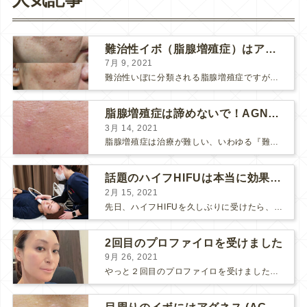
難治性イボ（脂腺増殖症）はアグネスAGNESが効果的です！
7月 9, 2021
難治性いぼに分類される脂腺増殖症ですが、脂腺増殖症はAGNESアグネスにとても良く反応して、きれいに治すことができます。 ↑ 脂腺増殖症をアグネスAGNESで３回治療した1ヶ月後の写真です。...
脂腺増殖症は諦めないで！AGNESアグネス治療でツルツル肌に！
3月 14, 2021
脂腺増殖症は治療が難しい、いわゆる『難治性イボ』です。 脂腺増殖症でググると、治療法として液体窒素、メスやパンチングによる外科的切除、炭酸ガスレーザーなどが出て来ますが、実際のところ、液体窒...
話題のハイフHIFUは本当に効果があるのか？
2月 15, 2021
先日、ハイフHIFUを久しぶりに受けたら、顔の調子がとても良い感じです♪ 私はハイフHIFU後はいつも３日位、人には気付かれない程度に軽く腫れて、その後、グングンと顔が引き締まります。 ...
2回目のプロファイロを受けました
9月 26, 2021
やっと２回目のプロファイロを受けました。 ↑ 写真はプロファイロ翌日です。 この距離の写真では凹凸は映らないですし、 実物も、首がよく見ると凹凸が残っている位で、 それも３日で...