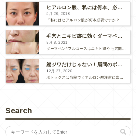
ヒアルロン酸、私には何本、必要ですか？
5月 26, 2018
「私にはヒアルロン酸が何本必要ですか？」 診察の時によく聞かれますが、なかなか難しい質問です。 どこまでこだわってキレイにしたいかによって 使うヒアルロン酸の量が変わるからです。 前回もご紹介させ...
毛穴とニキビ跡に効くダーマペン４フルコース
8月 8, 2021
ダーマペン4フルコースはニキビ跡や毛穴開きで悩まれている方に自信を持ってお勧めできる美肌治療です。 ↑ ダーマペン4フルコースを4回行いました。 ニキビ跡と毛穴開きが改善して肌のキメが整いまし...
縦ジワだけじゃない！眉間のボトックス注射
12月 27, 2020
ボトックスは当院でヒアルロン酸注射に次いで人気のある治療です。 私自身、美容治療が制限されていた妊娠・授乳中に一番やりたかったのはボトックスで、 「ボトックスが世の中から無くなったら困る！」と...
Search