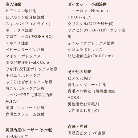
注入治療
ダイエット・小顔治療
ヒアルロン酸注射
ニューロン（Newronn）
ヒアルロン酸分解注射
HIFU(ハイフ)
スキンバイブ（ボライト）
クリスタル(脂肪冷却分解)
ボトックス注射
サクセンダ(GLP-1)ダイエット注
プロファイロ(PROFHIRO)
射
スネコス注射
ふくらはぎボトックス治療
ベビーコラーゲン注射
小顔エラボトックス
マイクロボトックス
脂肪溶解注射(FatX Core)
脂肪溶解注射(FatX Core)
ワキ汗/多汗症ボトックス治療
その他の治療
小顔エラボトックス
ピアス穴あけ
ふくらはぎボトックス治療
育毛エクソソーム注射
肩こりボトックス治療
育毛PRP療法（肌再生治療
スーパーPRP（肌再生治療
ACRS）
ACRS）
男性用飲む育毛剤
美肌エクソソーム注射
女性用飲む育毛剤
育毛エクソソーム注射
点滴・注射
美肌治療(レーザー その他)
高濃度ビタミンC点滴
HIFU(ハイフ)