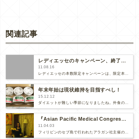
関連記事
レディエッセのキャンペーン、終了しました！
11.08.16
レディエッセの本数限定キャンペーンは、限定本数に達しましたので、本日で終了させて頂きました。既にご予約頂いている方はキャンペー…
年末年始は現状維持を目指すべし！
15.12.12
ダイエットが難しい季節になりましたね。外食の機会が増えるこの時期に痩せるのは、ほぼ無理ʕ￫ᴥ￩ʔ無謀な計画は立てず、12月は…
『Asian Pacific Medical Congress』
11.04.03
フィリピンのセブ島で行われたアラガン社主催のコンベンション『AsianPacificMedicalCongress』に参加…