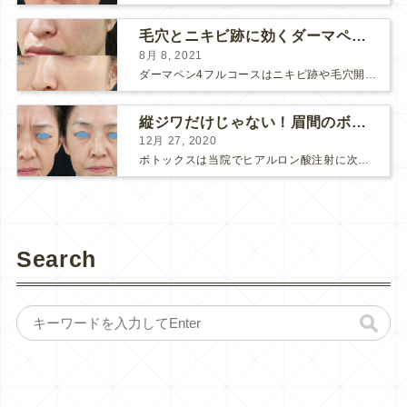
毛穴とニキビ跡に効くダーマペン４フルコース
8月 8, 2021
ダーマペン4フルコースはニキビ跡や毛穴開きで悩まれている方に自信を持ってお勧めできる美肌治療です。 ↑ ダーマペン4フルコースを4回行いました。 ニキビ跡と毛穴開きが改善して肌のキメが整いまし...
縦ジワだけじゃない！眉間のボトックス注射
12月 27, 2020
ボトックスは当院でヒアルロン酸注射に次いで人気のある治療です。 私自身、美容治療が制限されていた妊娠・授乳中に一番やりたかったのはボトックスで、 「ボトックスが世の中から無くなったら困る！」と...
Search