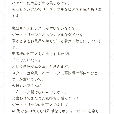
ハァ〜…ため息が出る美しさです。
もっとシンプルでリーズナブルなピアスも色々ありま
すよ！
私は耳たぶピアスしか空いていなくて、
ゲートブリッジさんのシンプルなダイヤを
寝るときもお風呂の時もずっと着けっ放しにしていま
す。
患者様のピアスをお開けするたびに
「開けたいな〜」
という誘惑がムクムクと湧きます。
スタッフは全員、左のコンク（耳軟骨の部位のひと
つ）が空いていて、
今日もハマさんに
「左コンク開けないんですか？」
と言われてまたまた気持ちが揺らぐ〜！
ゲートブリッジのピアスであれば、
40代でも50代でも違和感なくボディーピアスを楽し