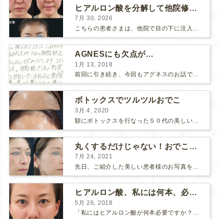
ヒアルロン酸を分解して他院修正（目の下のチンダル現象とその補正）
7月 30, 2026
こちらの患者さまは、他院で目の下に注入したヒアルロン酸がチンダル現象を起こしていたため、 ヒアルロン酸を分解する薬（ヒアルロニダーゼ）で分解してから 改めてヒアルロン酸を入れ直しました。 ...
AGNESにも欠点が…
1月 13, 2018
前回に引き続き、今回もアグネスのお話です。 AGNESはとっても良い治療である一方、 欠点もいくつかありますので、そちらもお話ししておきますね。 AGNESの欠点 1. ダウンタイム A...
ボトックスでツルツルおでこ
3月 4, 2020
額にボトックスを行なった５０代の美しい女性です。 エイジングとともに横ジワが目立つようになって、 キメが乱れてツヤが無くなってきます。 ボトックスを額に注射すると 横ジワが目立たなくな...
丸くするだけじゃない！おでこのヒアルロン酸注射
7月 24, 2021
先日、ご紹介した美しい患者様のお写真を使わせていただいて、おでこのヒアルロン酸注射について説明します。 （≫ 写真の患者様の経過はこちら『２年間で若返って綺麗になられた患者様』） なぜおでこに...
ヒアルロン酸、私には何本、必要ですか？
5月 26, 2018
「私にはヒアルロン酸が何本必要ですか？」 診察の時によく聞かれますが、なかなか難しい質問です。 どこまでこだわってキレイにしたいかによって 使うヒアルロン酸の量が変わるからです。 前回もご紹介させ...