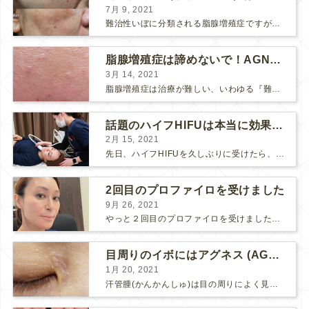
7月 9, 2021
難治性いぼに分類される脂腺増殖症ですが、脂腺増殖症はAGNESアグネスにとても良く反応して、きれいに治すことができます。 ↑ 脂腺増殖症をアグネスAGNESで３回治療した1ヶ月後の写真です。...
脂腺増殖症は諦めないで！AGNESアグネス治療でツルツル肌に！
3月 14, 2021
脂腺増殖症は治療が難しい、いわゆる『難治性イボ』です。 脂腺増殖症でググると、治療法として液体窒素、メスやパンチングによる外科的切除、炭酸ガスレーザーなどが出て来ますが、実際のところ、液体窒...
話題のハイフHIFUは本当に効果があるのか？
2月 15, 2021
先日、ハイフHIFUを久しぶりに受けたら、顔の調子がとても良い感じです♪ 私はハイフHIFU後はいつも３日位、人には気付かれない程度に軽く腫れて、その後、グングンと顔が引き締まります。 ...
2回目のプロファイロを受けました
9月 26, 2021
やっと２回目のプロファイロを受けました。 ↑ 写真はプロファイロ翌日です。 この距離の写真では凹凸は映らないですし、 実物も、首がよく見ると凹凸が残っている位で、 それも３日で...
目周りのイボにはアグネス (AGNES）が効く！（ほぼ）ノーダウンタイムのイボ治療
1月 20, 2021
汗管腫(かんかんしゅ)は目の周りによく見られるいぼです。 以前は炭酸ガスレーザーでイボ組織を削って（蒸散とかアブレーションと言います）治療していました。 汗管腫は治療しても再発しやすい難治...