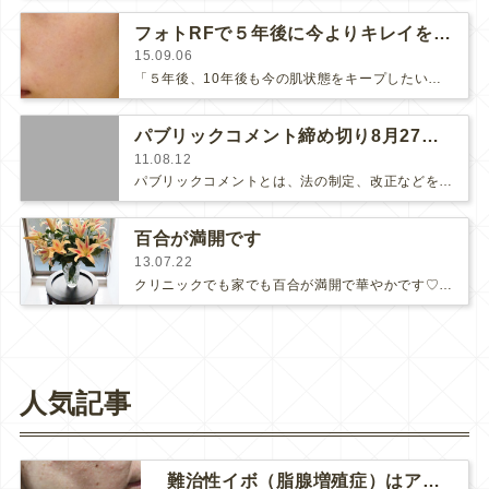
フォトRFで５年後に今よりキレイを目指す☆
15.09.06
「５年後、10年後も今の肌状態をキープしたい、できれば今より綺麗なお肌でいたい！」その為のメンテナンスに、フォトRFはとても良い…
パブリックコメント締め切り8月27日必着です！
11.08.12
パブリックコメントとは、法の制定、改正などをするときに、一般の人の意見を聞くために広く意見を求めることです。「多くの人の意見が…
百合が満開です
13.07.22
クリニックでも家でも百合が満開で華やかです♡夏はどうしても日持ちが悪いですが生花があると気持ち良さが違いますヾ(´∀`)ﾉ…
人気記事
難治性イボ（脂腺増殖症）はアグネスAGNESが効果的です！