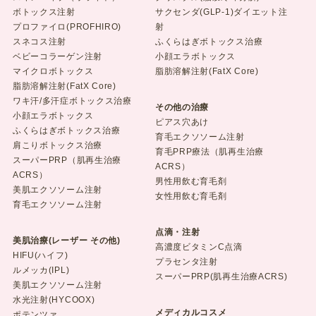
ボトックス注射
サクセンダ(GLP-1)ダイエット注
プロファイロ(PROFHIRO)
射
スネコス注射
ふくらはぎボトックス治療
ベビーコラーゲン注射
小顔エラボトックス
マイクロボトックス
脂肪溶解注射(FatX Core)
脂肪溶解注射(FatX Core)
ワキ汗/多汗症ボトックス治療
その他の治療
小顔エラボトックス
ピアス穴あけ
ふくらはぎボトックス治療
育毛エクソソーム注射
肩こりボトックス治療
育毛PRP療法（肌再生治療
スーパーPRP（肌再生治療
ACRS）
ACRS）
男性用飲む育毛剤
美肌エクソソーム注射
女性用飲む育毛剤
育毛エクソソーム注射
点滴・注射
美肌治療(レーザー その他)
高濃度ビタミンC点滴
HIFU(ハイフ)
プラセンタ注射
ルメッカ(IPL)
スーパーPRP(肌再生治療ACRS)
美肌エクソソーム注射
水光注射(HYCOOX)
メディカルコスメ
ポテンツァ