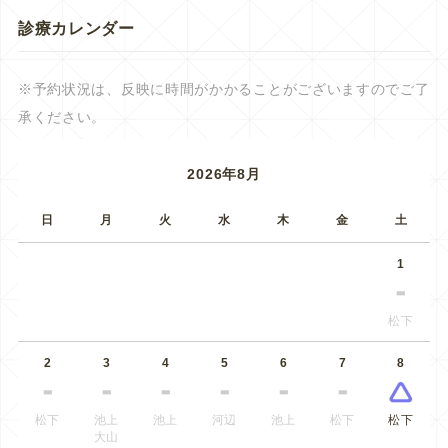
診療カレンダー
※予約状況は、反映に時間がかかることがございますのでご了
承ください。
2026年8月
日
月
火
水
木
金
土
1
松下
2
3
4
5
6
7
8
松下
池上
池上
河辺
池上
松下
松下
大山