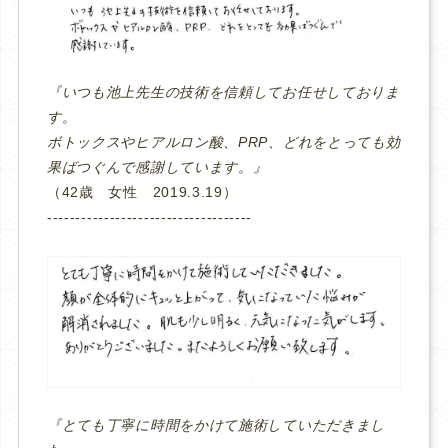
『いつも池上先生の技術を信頼してお任せしておりま
す。
ボトックスやヒアルロン酸、PRP、どれをとっても効
果ばつぐんで感謝しています。』
（42歳 女性 2019.3.19）
‐‐‐‐‐‐‐‐‐‐‐‐‐‐‐‐‐‐‐‐‐‐‐‐‐‐‐‐‐‐‐‐‐‐‐‐
『とても丁寧に時間をかけて施術していただきまし