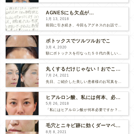
AGNESにも欠点が…
1月 13, 2018
前回に引き続き、今回もアグネスのお話です。 AGNESはとっても良い治療である一方、 欠点もいくつかありますので、そちらもお話ししておきますね。 AGNESの欠点 1. ダウンタイム A...
ボトックスでツルツルおでこ
3月 4, 2020
額にボトックスを行なった５０代の美しい女性です。 エイジングとともに横ジワが目立つようになって、 キメが乱れてツヤが無くなってきます。 ボトックスを額に注射すると 横ジワが目立たなくな...
丸くするだけじゃない！おでこのヒアルロン酸注射
7月 24, 2021
先日、ご紹介した美しい患者様のお写真を使わせていただいて、おでこのヒアルロン酸注射について説明します。 （≫ 写真の患者様の経過はこちら『２年間で若返って綺麗になられた患者様』） なぜおでこに...
ヒアルロン酸、私には何本、必要ですか？
5月 26, 2018
「私にはヒアルロン酸が何本必要ですか？」 診察の時によく聞かれますが、なかなか難しい質問です。 どこまでこだわってキレイにしたいかによって 使うヒアルロン酸の量が変わるからです。 前回もご紹介させ...
毛穴とニキビ跡に効くダーマペン４フルコース
8月 8, 2021