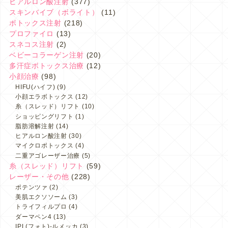
ヒアルロン酸注射
(377)
スキンバイブ（ボライト）
(11)
ボトックス注射
(218)
プロファイロ
(13)
スネコス注射
(2)
ベビーコラーゲン注射
(20)
多汗症ボトックス治療
(12)
小顔治療
(98)
HIFU(ハイフ)
(9)
小顔エラボトックス
(12)
糸（スレッド）リフト
(10)
ショッピングリフト
(1)
脂肪溶解注射
(14)
ヒアルロン酸注射
(30)
マイクロボトックス
(4)
二重アゴレーザー治療
(5)
糸（スレッド）リフト
(59)
レーザー・その他
(228)
ポテンツァ
(2)
美肌エクソソーム
(3)
トライフィルプロ
(4)
ダーマペン4
(13)
IPL(フォト)-ルメッカ
(3)