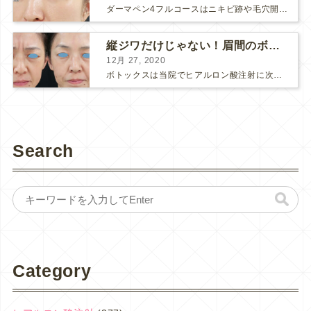
ダーマペン4フルコースはニキビ跡や毛穴開きで悩まれている方に自信を持ってお勧めできる美肌治療です。 ↑ ダーマペン4フルコースを4回行いました。 ニキビ跡と毛穴開きが改善して肌のキメが整いまし...
縦ジワだけじゃない！眉間のボトックス注射
12月 27, 2020
ボトックスは当院でヒアルロン酸注射に次いで人気のある治療です。 私自身、美容治療が制限されていた妊娠・授乳中に一番やりたかったのはボトックスで、 「ボトックスが世の中から無くなったら困る！」と...
Search
Category