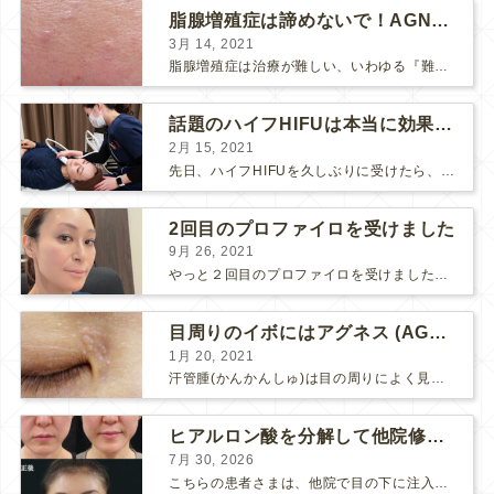
脂腺増殖症は諦めないで！AGNESアグネス治療でツルツル肌に！
3月 14, 2021
脂腺増殖症は治療が難しい、いわゆる『難治性イボ』です。 脂腺増殖症でググると、治療法として液体窒素、メスやパンチングによる外科的切除、炭酸ガスレーザーなどが出て来ますが、実際のところ、液体窒...
話題のハイフHIFUは本当に効果があるのか？
2月 15, 2021
先日、ハイフHIFUを久しぶりに受けたら、顔の調子がとても良い感じです♪ 私はハイフHIFU後はいつも３日位、人には気付かれない程度に軽く腫れて、その後、グングンと顔が引き締まります。 ...
2回目のプロファイロを受けました
9月 26, 2021
やっと２回目のプロファイロを受けました。 ↑ 写真はプロファイロ翌日です。 この距離の写真では凹凸は映らないですし、 実物も、首がよく見ると凹凸が残っている位で、 それも３日で...
目周りのイボにはアグネス (AGNES）が効く！（ほぼ）ノーダウンタイムのイボ治療
1月 20, 2021
汗管腫(かんかんしゅ)は目の周りによく見られるいぼです。 以前は炭酸ガスレーザーでイボ組織を削って（蒸散とかアブレーションと言います）治療していました。 汗管腫は治療しても再発しやすい難治...
ヒアルロン酸を分解して他院修正（目の下のチンダル現象とその補正）
7月 30, 2026
こちらの患者さまは、他院で目の下に注入したヒアルロン酸がチンダル現象を起こしていたため、 ヒアルロン酸を分解する薬（ヒアルロニダーゼ）で分解してから 改めてヒアルロン酸を入れ直しました。 ...