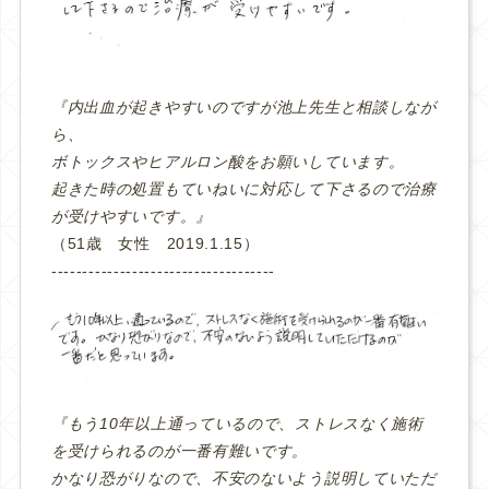
『内出血が起きやすいのですが池上先生と相談しなが
ら、
ボトックスやヒアルロン酸をお願いしています。
起きた時の処置もていねいに対応して下さるので治療
が受けやすいです。』
（51歳 女性 2019.1.15）
‐‐‐‐‐‐‐‐‐‐‐‐‐‐‐‐‐‐‐‐‐‐‐‐‐‐‐‐‐‐‐‐‐‐‐‐
『もう10年以上通っているので、ストレスなく施術
を受けられるのが一番有難いです。
かなり恐がりなので、不安のないよう説明していただ