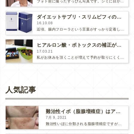
フォト前に撮ったすっぴん写真です。シミに目が行くと言う方もいらっしゃるでしょうが...（iдi）シミはさておき、まつ毛に注目して…
ダイエットサプリ・スリムビフィの効果
16.10.08
近頃、腸内フローラという言葉がすっかり定着した感がありますね。『腸は第２の脳』と言われる通り、消化吸収だけでなく脳（気分、…
ヒアルロン酸・ボトックスの補正が増えています
17.03.21
私がお休みを頂くことが増えて予約が取りにくくなり、「7月まで待てない」とヒアルロン酸やボトックスの治療を他でお受けになり、そ…
人気記事
難治性イボ（脂腺増殖症）はアグネスAGNESが効果的です！
7月 9, 2021
難治性いぼに分類される脂腺増殖症ですが、脂腺増殖症はAGNESアグネスにとても良く反応して、きれいに治すことができます。 ↑ 脂腺増殖症をアグネスAGNESで３回治療した1ヶ月後の写真です。...