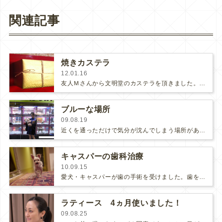
関連記事
焼きカステラ
12.01.16
友人Ｍさんから文明堂のカステラを頂きました。「カステラってトースターで焼くと美味しくなるよ！」という彼女の真似して、焼いてみまし…
ブルーな場所
09.08.19
近くを通っただけで気分が沈んでしまう場所があります...それはペットショップです。可愛い無邪気な子犬が並んでいますが、果たして…
キャスパーの歯科治療
10.09.15
愛犬・キャスパーが歯の手術を受けました。歯を磨くときに痛がるのでチェックしてみると、犬歯の部分から膿が出ていました。獣医歯科で…
ラティース 4ヵ月使いました！
09.08.25