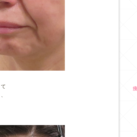
って
て、