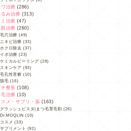
シワ治療
(286)
たるみ治療
(313)
シミ治療
(47)
美肌治療
(260)
毛穴治療
(49)
ニキビ治療
(33)
ホクロ除去
(37)
イボ治療
(23)
ケミカルピーリング
(28)
スキンケア
(93)
毛孔性苔癬
(10)
脱毛
(16)
プチ整形
(108)
育毛治療
(10)
コスメ・サプリ・薬
(163)
グラッシュビスタ|まつ毛育毛剤
(26)
Dr.MOQLIN
(10)
コスメ
(33)
サプリメント
(92)