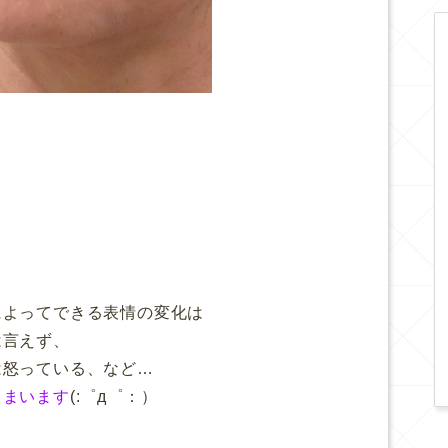
によってできる表情の変化は
は言えず、
は怒っている、など…
しまいます
(:゜д゜：）