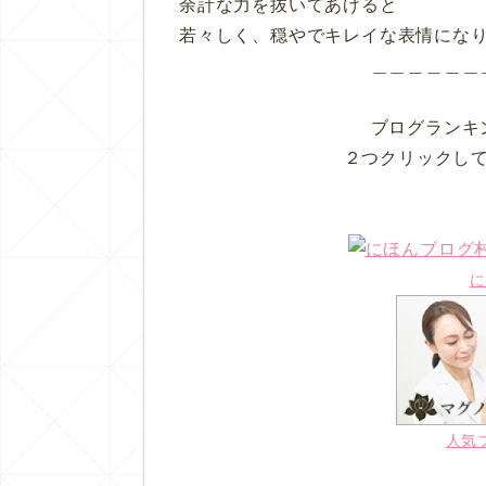
余計な力を抜いてあげると
若々しく、穏やでキレイな表情にな
＿＿＿＿＿＿
ブログランキ
２つクリックし
に
人気