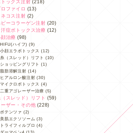
ボトックス注射
(218)
プロファイロ
(13)
スネコス注射
(2)
ベビーコラーゲン注射
(20)
多汗症ボトックス治療
(12)
小顔治療
(98)
HIFU(ハイフ)
(9)
小顔エラボトックス
(12)
糸（スレッド）リフト
(10)
ショッピングリフト
(1)
脂肪溶解注射
(14)
ヒアルロン酸注射
(30)
マイクロボトックス
(4)
二重アゴレーザー治療
(5)
糸（スレッド）リフト
(59)
レーザー・その他
(228)
ポテンツァ
(2)
美肌エクソソーム
(3)
トライフィルプロ
(4)
ダーマペン4
(13)