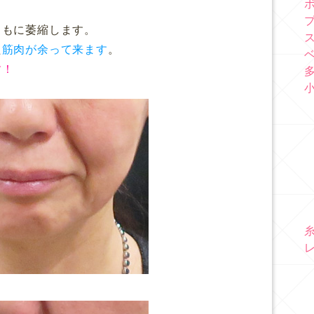
ともに萎縮します。
た
筋肉が余って来ます
。
す！