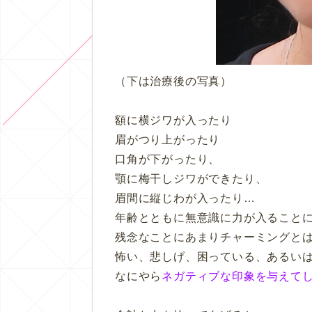
（下は治療後の写真）
額に横ジワが入ったり
眉がつり上がったり
口角が下がったり、
顎に梅干しジワができたり、
眉間に縦じわが入ったり…
年齢とともに無意識に力が入ること
残念なことにあまりチャーミングと
怖い、悲しげ、困っている、あるい
なにやら
ネガティブな印象を与えて