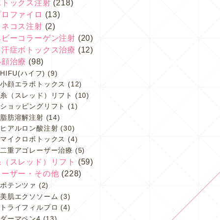
ボトックス注射
(218)
プロファイロ
(13)
スネコス注射
(2)
ベビーコラーゲン注射
(20)
多汗症ボトックス治療
(12)
小顔治療
(98)
HIFU(ハイフ)
(9)
小顔エラボトックス
(12)
糸（スレッド）リフト
(10)
ショッピングリフト
(1)
脂肪溶解注射
(14)
ヒアルロン酸注射
(30)
マイクロボトックス
(4)
二重アゴレーザー治療
(5)
糸（スレッド）リフト
(59)
レーザー・その他
(228)
ポテンツァ
(2)
美肌エクソソーム
(3)
トライフィルプロ
(4)
ダーマペン4
(13)