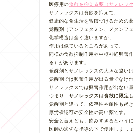
医療用の
食欲を抑える薬（サノレッ
サノレックスは食欲を抑えて、
健康的な食生活を習慣づけるための
覚醒剤（アンフェタミン、メタンフ
化学構造は全く違いますが、
作用は似ているところがあって、
同様の食欲抑制作用や中枢神経興奮
る）があります。
覚醒剤とサノレックスの大きな違い
覚醒剤では興奮作用が出る量でなけ
サノレックスでは興奮作用が出ない
つまり、
サノレックスは食欲に限定
覚醒剤と違って、依存性や耐性も起
厚労省認可の安全性の高い薬です。
安全と言えども、飲みすぎるとハイ
医師の適切な指導の下で使用しまし