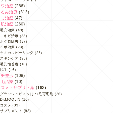
シワ治療
(286)
たるみ治療
(313)
シミ治療
(47)
美肌治療
(260)
毛穴治療
(49)
ニキビ治療
(33)
ホクロ除去
(37)
イボ治療
(23)
ケミカルピーリング
(28)
スキンケア
(93)
毛孔性苔癬
(10)
脱毛
(16)
プチ整形
(108)
育毛治療
(10)
コスメ・サプリ・薬
(163)
グラッシュビスタ|まつ毛育毛剤
(26)
Dr.MOQLIN
(10)
コスメ
(33)
サプリメント
(92)