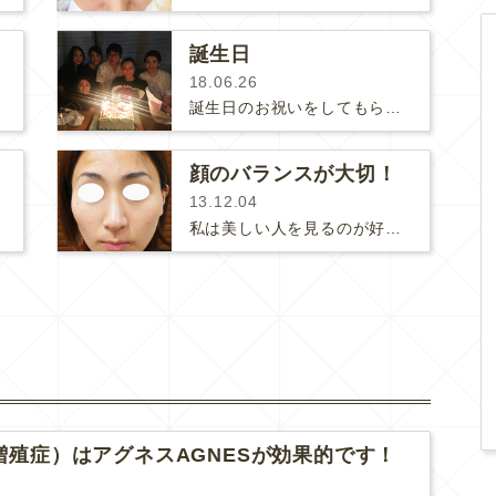
誕生日
18.06.26
誕生日のお祝いをしてもらいました♡メンバーは後列左から代官山サラダと代官山クリニックの蘆田英珠先生、KUMIKOCLINI…
者様
顔のバランスが大切！
13.12.04
私は美しい人を見るのが好きで、お話するときなどにひそかにジ〜ッと観察してしまうのですが（いや、ひそかではないかも。ときどき「そ…
増殖症）はアグネスAGNESが効果的です！