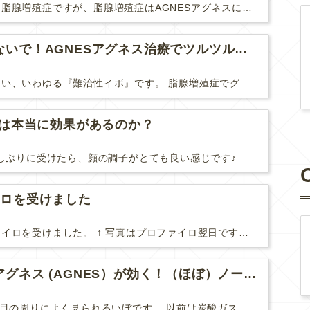
難治性いぼに分類される脂腺増殖症ですが、脂腺増殖症はAGNESアグネスにとても良く反応して、きれいに治すことができます。 ↑ 脂腺増殖症をアグネスAGNESで３回治療した1ヶ月後の写真です。...
脂腺増殖症は諦めないで！AGNESアグネス治療でツルツル肌に！
脂腺増殖症は治療が難しい、いわゆる『難治性イボ』です。 脂腺増殖症でググると、治療法として液体窒素、メスやパンチングによる外科的切除、炭酸ガスレーザーなどが出て来ますが、実際のところ、液体窒...
Uは本当に効果があるのか？
先日、ハイフHIFUを久しぶりに受けたら、顔の調子がとても良い感じです♪ 私はハイフHIFU後はいつも３日位、人には気付かれない程度に軽く腫れて、その後、グングンと顔が引き締まります。 ...
イロを受けました
やっと２回目のプロファイロを受けました。 ↑ 写真はプロファイロ翌日です。 この距離の写真では凹凸は映らないですし、 実物も、首がよく見ると凹凸が残っている位で、 それも３日で...
目周りのイボにはアグネス (AGNES）が効く！（ほぼ）ノーダウンタイムのイボ治療
汗管腫(かんかんしゅ)は目の周りによく見られるいぼです。 以前は炭酸ガスレーザーでイボ組織を削って（蒸散とかアブレーションと言います）治療していました。 汗管腫は治療しても再発しやすい難治...