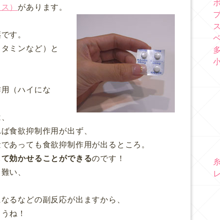
クス）
があります。
薬です。
ェタミンなど）と
作用（ハイにな
は、
れば食欲抑制作用が出ず、
量であっても食欲抑制作用が出るところ。
して効かせることができる
のです！
き難い、
になるなどの副反応が出ますから、
ょうね！