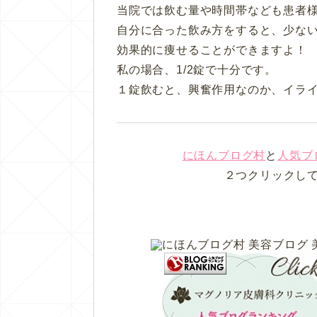
当院では飲む量や時間帯なども患者
自分に合った飲み方をすると、少な
効果的に痩せることができますよ！
私の場合、1/2錠で十分です。
１錠飲むと、興奮作用なのか、イラ
にほんブログ村
と
人気ブ
２つクリックし