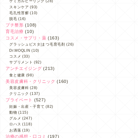
ケミカルピーリング
(28)
スキンケア
(93)
毛孔性苔癬
(10)
脱毛
(16)
プチ整形
(108)
育毛治療
(10)
コスメ・サプリ・薬
(163)
グラッシュビスタ|まつ毛育毛剤
(26)
Dr.MOQLIN
(10)
コスメ
(33)
サプリメント
(92)
アンチエイジング
(213)
食と健康
(98)
美容皮膚科・クリニック
(160)
美容皮膚科
(28)
クリニック
(137)
プライベート
(527)
妊娠・出産・子育て
(82)
動物
(115)
グルメ
(247)
ロハス
(118)
お洒落
(19)
治療の感想・口コミ
(197)