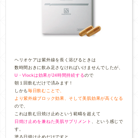
ヘリオケアは紫外線を長く浴びるときは
数時間おきに飲み足さなければいけませんでしたが、
U・Vlockは効果が24時間持続する
ので
朝１回飲むだけで済みます！
しかも
毎日飲むことで、
より紫外線ブロック効果、そして美肌効果が高くなる
ので、
これは飲む日焼け止めという範疇を超えて
日焼け止めを兼ねた美肌サプリメント
、という感じで
す。
塗る日焼け止めだけですと、