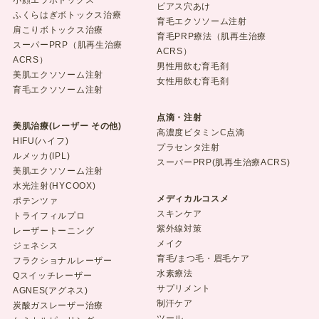
小顔エラボトックス
ピアス穴あけ
ふくらはぎボトックス治療
育毛エクソソーム注射
肩こりボトックス治療
育毛PRP療法（肌再生治療
スーパーPRP（肌再生治療
ACRS）
ACRS）
男性用飲む育毛剤
美肌エクソソーム注射
女性用飲む育毛剤
育毛エクソソーム注射
点滴・注射
美肌治療(レーザー その他)
高濃度ビタミンC点滴
HIFU(ハイフ)
プラセンタ注射
ルメッカ(IPL)
スーパーPRP(肌再生治療ACRS)
美肌エクソソーム注射
水光注射(HYCOOX)
メディカルコスメ
ポテンツァ
スキンケア
トライフィルプロ
紫外線対策
レーザートーニング
メイク
ジェネシス
育毛/まつ毛・眉毛ケア
フラクショナルレーザー
水素療法
Qスイッチレーザー
サプリメント
AGNES(アグネス)
制汗ケア
炭酸ガスレーザー治療
ツール