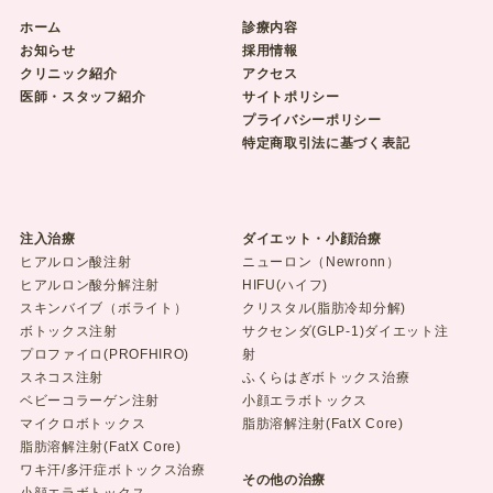
ホーム
診療内容
お知らせ
採用情報
クリニック紹介
アクセス
医師・スタッフ紹介
サイトポリシー
プライバシーポリシー
特定商取引法に基づく表記
注入治療
ダイエット・小顔治療
ヒアルロン酸注射
ニューロン（Newronn）
ヒアルロン酸分解注射
HIFU(ハイフ)
スキンバイブ（ボライト）
クリスタル(脂肪冷却分解)
ボトックス注射
サクセンダ(GLP-1)ダイエット注
プロファイロ(PROFHIRO)
射
スネコス注射
ふくらはぎボトックス治療
ベビーコラーゲン注射
小顔エラボトックス
マイクロボトックス
脂肪溶解注射(FatX Core)
脂肪溶解注射(FatX Core)
ワキ汗/多汗症ボトックス治療
その他の治療