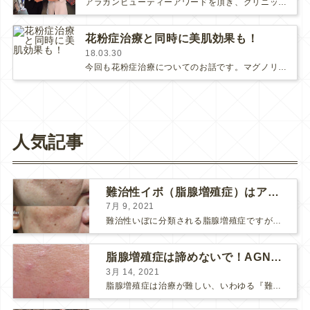
アラガンビューティーアワードを頂き、クリニックで表彰してもらいました。4年連続の受賞です。名誉な賞なので嬉しいです♪(さらに…
花粉症治療と同時に美肌効果も！
18.03.30
今回も花粉症治療についてのお話です。マグノリア皮膚科クリニックの花粉症治療は１）花粉症ボトックスと２）点滴・注射治療で…
人気記事
難治性イボ（脂腺増殖症）はアグネスAGNESが効果的です！
7月 9, 2021
難治性いぼに分類される脂腺増殖症ですが、脂腺増殖症はAGNESアグネスにとても良く反応して、きれいに治すことができます。 ↑ 脂腺増殖症をアグネスAGNESで３回治療した1ヶ月後の写真です。...
脂腺増殖症は諦めないで！AGNESアグネス治療でツルツル肌に！
3月 14, 2021
脂腺増殖症は治療が難しい、いわゆる『難治性イボ』です。 脂腺増殖症でググると、治療法として液体窒素、メスやパンチングによる外科的切除、炭酸ガスレーザーなどが出て来ますが、実際のところ、液体窒...