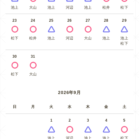
池上
大山
池上
河辺
池上
松井
松下
23
24
25
26
27
28
29
松下
松井
池上
河辺
大山
池上
池上
松下
30
31
松下
大山
2026年9月
日
月
火
水
木
金
土
1
2
3
4
5
池上
河辺
池上
池上
松下