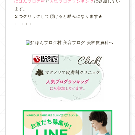
にほんブログ村
と
人気ブログランキング
に参加してい
ます。
２つクリックして頂けると励みになります★
↓ ↓ ↓ ↓ ↓