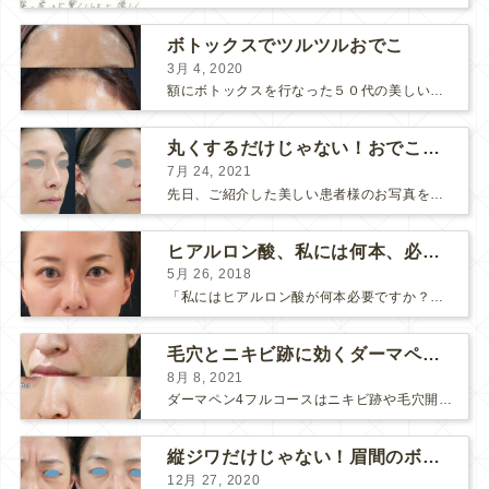
ボトックスでツルツルおでこ
3月 4, 2020
額にボトックスを行なった５０代の美しい女性です。 エイジングとともに横ジワが目立つようになって、 キメが乱れてツヤが無くなってきます。 ボトックスを額に注射すると 横ジワが目立たなくな...
丸くするだけじゃない！おでこのヒアルロン酸注射
7月 24, 2021
先日、ご紹介した美しい患者様のお写真を使わせていただいて、おでこのヒアルロン酸注射について説明します。 （≫ 写真の患者様の経過はこちら『２年間で若返って綺麗になられた患者様』） なぜおでこに...
ヒアルロン酸、私には何本、必要ですか？
5月 26, 2018
「私にはヒアルロン酸が何本必要ですか？」 診察の時によく聞かれますが、なかなか難しい質問です。 どこまでこだわってキレイにしたいかによって 使うヒアルロン酸の量が変わるからです。 前回もご紹介させ...
毛穴とニキビ跡に効くダーマペン４フルコース
8月 8, 2021
ダーマペン4フルコースはニキビ跡や毛穴開きで悩まれている方に自信を持ってお勧めできる美肌治療です。 ↑ ダーマペン4フルコースを4回行いました。 ニキビ跡と毛穴開きが改善して肌のキメが整いまし...
縦ジワだけじゃない！眉間のボトックス注射
12月 27, 2020