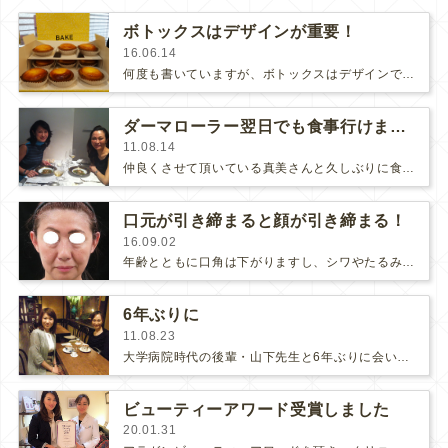
ボトックスはデザインが重要！
16.06.14
何度も書いていますが、ボトックスはデザインで仕上がりが随分変わります。一度、ボトックスでおかしな顔になったからと言って、「…
ダーマローラー翌日でも食事行けます！
11.08.14
仲良くさせて頂いている真美さんと久しぶりに食事しました。真美さんは相変わらずお若くてキレイだなぁ。。。(*ﾟｰﾟ*)あ、私の顔…
口元が引き締まると顔が引き締まる！
16.09.02
年齢とともに口角は下がりますし、シワやたるみが目立ってしまい口元がモタついてきます。そうすると、なんとなく不機嫌に見えてしまい…
6年ぶりに
11.08.23
大学病院時代の後輩・山下先生と6年ぶりに会いました♪どんなに忙しいときでも常にニコニコ優しい山下先生。救急医療をしていて、アラ…
ビューティーアワード受賞しました
20.01.31