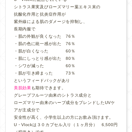
シトラス果実及びローズマリー葉エキス末の
抗酸化作用と抗炎症作用が
紫外線による肌のダメージを抑制し、
長期内服で
・肌の外観が良くなった 76％
・肌の色に統一感が出た 76％
・肌が白くなった 60％
・肌にしっとり感が出た 80％
・シワが減った 60％
・肌が引き締まった 73％
というフィードバックがあり
美肌効果
も期待できます。
グレープフルーツ由来のシトラス成分と
ローズマリー由来のハーブ成分をブレンドしたUVケ
アが主成分で
安全性が高く、小学生以上の方にお飲み頂けます。
U・Vlockは３０カプセル入り（１ヶ月分） 6,500円
（税抜き）です。