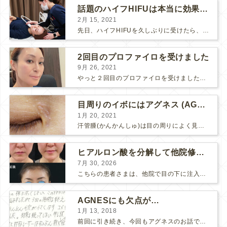
話題のハイフHIFUは本当に効果があるのか？
2月 15, 2021
先日、ハイフHIFUを久しぶりに受けたら、顔の調子がとても良い感じです♪ 私はハイフHIFU後はいつも３日位、人には気付かれない程度に軽く腫れて、その後、グングンと顔が引き締まります。 ...
2回目のプロファイロを受けました
9月 26, 2021
やっと２回目のプロファイロを受けました。 ↑ 写真はプロファイロ翌日です。 この距離の写真では凹凸は映らないですし、 実物も、首がよく見ると凹凸が残っている位で、 それも３日で...
目周りのイボにはアグネス (AGNES）が効く！（ほぼ）ノーダウンタイムのイボ治療
1月 20, 2021
汗管腫(かんかんしゅ)は目の周りによく見られるいぼです。 以前は炭酸ガスレーザーでイボ組織を削って（蒸散とかアブレーションと言います）治療していました。 汗管腫は治療しても再発しやすい難治...
ヒアルロン酸を分解して他院修正（目の下のチンダル現象とその補正）
7月 30, 2026
こちらの患者さまは、他院で目の下に注入したヒアルロン酸がチンダル現象を起こしていたため、 ヒアルロン酸を分解する薬（ヒアルロニダーゼ）で分解してから 改めてヒアルロン酸を入れ直しました。 ...
AGNESにも欠点が…
1月 13, 2018
前回に引き続き、今回もアグネスのお話です。 AGNESはとっても良い治療である一方、 欠点もいくつかありますので、そちらもお話ししておきますね。 AGNESの欠点 1. ダウンタイム A...