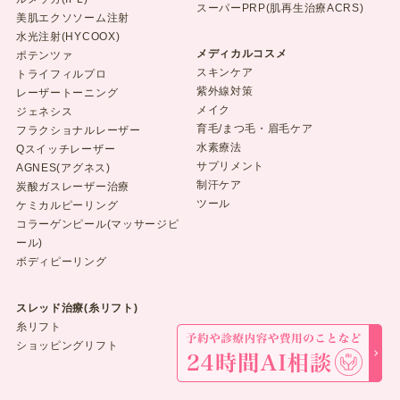
スーパーPRP(肌再生治療ACRS)
美肌エクソソーム注射
水光注射(HYCOOX)
メディカルコスメ
ポテンツァ
スキンケア
トライフィルプロ
紫外線対策
レーザートーニング
メイク
ジェネシス
育毛/まつ毛・眉毛ケア
フラクショナルレーザー
水素療法
Qスイッチレーザー
サプリメント
AGNES(アグネス)
制汗ケア
炭酸ガスレーザー治療
ツール
ケミカルピーリング
コラーゲンピール(マッサージピ
ール)
ボディピーリング
スレッド治療(糸リフト)
糸リフト
ショッピングリフト