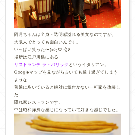
阿月ちゃんは全身・透明感溢れる美女なのですが、
大阪人でとっても面白いんです。
いっぱい笑った〜(๑˃̶͈̀ ᗨ ˂̶͈́)۶
場所は江戸川橋にある
リストランテ ラ・バリック
というイタリアン。
Googleマップを見ながら歩いても通り過ぎてしまう
ような
普通に歩いていると絶対に気付かない一軒家を改装し
た
隠れ家レストランです。
中は昭和洋風な感じになっていて好きな感じでした。