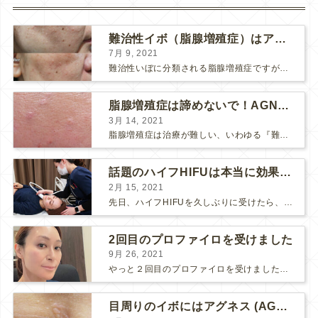
難治性イボ（脂腺増殖症）はアグネスAGNESが効果的です！
7月 9, 2021
難治性いぼに分類される脂腺増殖症ですが、脂腺増殖症はAGNESアグネスにとても良く反応して、きれいに治すことができます。 ↑ 脂腺増殖症をアグネスAGNESで３回治療した1ヶ月後の写真です。...
脂腺増殖症は諦めないで！AGNESアグネス治療でツルツル肌に！
3月 14, 2021
脂腺増殖症は治療が難しい、いわゆる『難治性イボ』です。 脂腺増殖症でググると、治療法として液体窒素、メスやパンチングによる外科的切除、炭酸ガスレーザーなどが出て来ますが、実際のところ、液体窒...
話題のハイフHIFUは本当に効果があるのか？
2月 15, 2021
先日、ハイフHIFUを久しぶりに受けたら、顔の調子がとても良い感じです♪ 私はハイフHIFU後はいつも３日位、人には気付かれない程度に軽く腫れて、その後、グングンと顔が引き締まります。 ...
2回目のプロファイロを受けました
9月 26, 2021
やっと２回目のプロファイロを受けました。 ↑ 写真はプロファイロ翌日です。 この距離の写真では凹凸は映らないですし、 実物も、首がよく見ると凹凸が残っている位で、 それも３日で...
目周りのイボにはアグネス (AGNES）が効く！（ほぼ）ノーダウンタイムのイボ治療