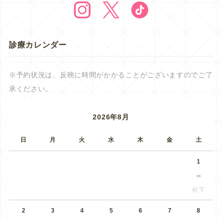
診療カレンダー
※予約状況は、反映に時間がかかることがございますのでご了
承ください。
2026年8月
日
月
火
水
木
金
土
1
松下
2
3
4
5
6
7
8