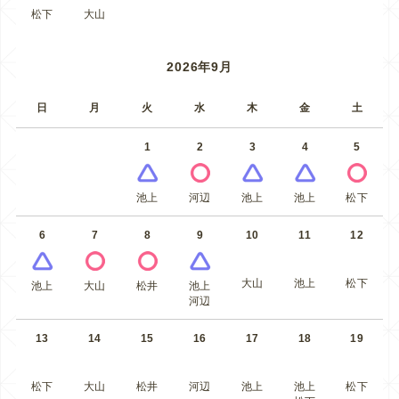
松下
大山
2026年9月
日
月
火
水
木
金
土
1
2
3
4
5
池上
河辺
池上
池上
松下
6
7
8
9
10
11
12
大山
池上
松下
池上
大山
松井
池上
河辺
13
14
15
16
17
18
19
松下
大山
松井
河辺
池上
池上
松下