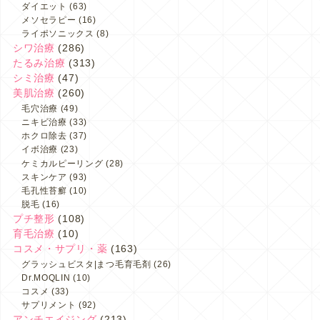
ダイエット
(63)
メソセラピー
(16)
ライポソニックス
(8)
シワ治療
(286)
たるみ治療
(313)
シミ治療
(47)
美肌治療
(260)
毛穴治療
(49)
ニキビ治療
(33)
ホクロ除去
(37)
イボ治療
(23)
ケミカルピーリング
(28)
スキンケア
(93)
毛孔性苔癬
(10)
脱毛
(16)
プチ整形
(108)
育毛治療
(10)
コスメ・サプリ・薬
(163)
グラッシュビスタ|まつ毛育毛剤
(26)
Dr.MOQLIN
(10)
コスメ
(33)
サプリメント
(92)
アンチエイジング
(213)