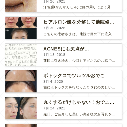
1月 20, 2021
汗管腫(かんかんしゅ)は目の周りによく見られるいぼです。 以前は炭酸ガスレーザーでイボ組織を削って（蒸散とかアブレーションと言います）治療していました。 汗管腫は治療しても再発しやすい難治...
ヒアルロン酸を分解して他院修正（目の下のチンダル現象とその補正）
7月 30, 2026
こちらの患者さまは、他院で目の下に注入したヒアルロン酸がチンダル現象を起こしていたため、 ヒアルロン酸を分解する薬（ヒアルロニダーゼ）で分解してから 改めてヒアルロン酸を入れ直しました。 ...
AGNESにも欠点が…
1月 13, 2018
前回に引き続き、今回もアグネスのお話です。 AGNESはとっても良い治療である一方、 欠点もいくつかありますので、そちらもお話ししておきますね。 AGNESの欠点 1. ダウンタイム A...
ボトックスでツルツルおでこ
3月 4, 2020
額にボトックスを行なった５０代の美しい女性です。 エイジングとともに横ジワが目立つようになって、 キメが乱れてツヤが無くなってきます。 ボトックスを額に注射すると 横ジワが目立たなくな...
丸くするだけじゃない！おでこのヒアルロン酸注射
7月 24, 2021
先日、ご紹介した美しい患者様のお写真を使わせていただいて、おでこのヒアルロン酸注射について説明します。 （≫ 写真の患者様の経過はこちら『２年間で若返って綺麗になられた患者様』） なぜおでこに...