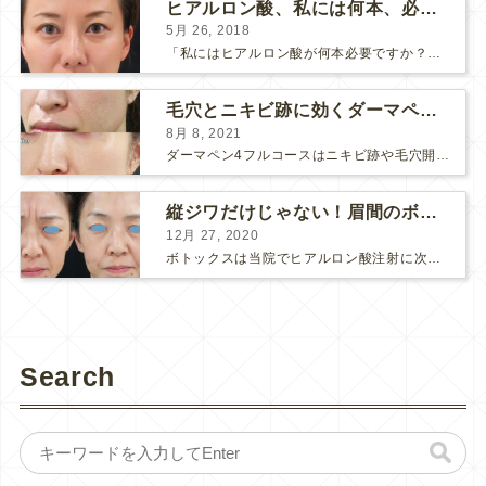
ヒアルロン酸、私には何本、必要ですか？
5月 26, 2018
「私にはヒアルロン酸が何本必要ですか？」 診察の時によく聞かれますが、なかなか難しい質問です。 どこまでこだわってキレイにしたいかによって 使うヒアルロン酸の量が変わるからです。 前回もご紹介させ...
毛穴とニキビ跡に効くダーマペン４フルコース
8月 8, 2021
ダーマペン4フルコースはニキビ跡や毛穴開きで悩まれている方に自信を持ってお勧めできる美肌治療です。 ↑ ダーマペン4フルコースを4回行いました。 ニキビ跡と毛穴開きが改善して肌のキメが整いまし...
縦ジワだけじゃない！眉間のボトックス注射
12月 27, 2020
ボトックスは当院でヒアルロン酸注射に次いで人気のある治療です。 私自身、美容治療が制限されていた妊娠・授乳中に一番やりたかったのはボトックスで、 「ボトックスが世の中から無くなったら困る！」と...
Search