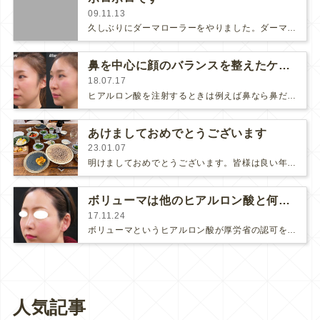
09.11.13
久しぶりにダーマローラーをやりました。ダーマローラーの後は赤みが4日位、続くので、なかなかスケジュール調整ができなくて、しばら…
鼻を中心に顔のバランスを整えたケース
18.07.17
ヒアルロン酸を注射するときは例えば鼻なら鼻だけをきれいにするのではなく、色々な箇所をバランスを取りながら注入した方が顔が美しく…
あけましておめでとうございます
23.01.07
明けましておめでとうございます。皆様は良い年末年始をお過ごしになりましたか？私は年末年始を家で過ごしました。大晦日はお外ランチ…
ボリューマは他のヒアルロン酸と何が違う？
17.11.24
ボリューマというヒアルロン酸が厚労省の認可を受けて約1年が経過しました。2011年に海外の勉強会に参加した時、海外ではすでにボ…
人気記事