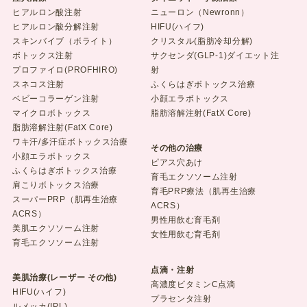
ヒアルロン酸注射
ニューロン（Newronn）
ヒアルロン酸分解注射
HIFU(ハイフ)
スキンバイブ（ボライト）
クリスタル(脂肪冷却分解)
ボトックス注射
サクセンダ(GLP-1)ダイエット注
プロファイロ(PROFHIRO)
射
スネコス注射
ふくらはぎボトックス治療
ベビーコラーゲン注射
小顔エラボトックス
マイクロボトックス
脂肪溶解注射(FatX Core)
脂肪溶解注射(FatX Core)
ワキ汗/多汗症ボトックス治療
その他の治療
小顔エラボトックス
ピアス穴あけ
ふくらはぎボトックス治療
育毛エクソソーム注射
肩こりボトックス治療
育毛PRP療法（肌再生治療
スーパーPRP（肌再生治療
ACRS）
ACRS）
男性用飲む育毛剤
美肌エクソソーム注射
女性用飲む育毛剤
育毛エクソソーム注射
点滴・注射
美肌治療(レーザー その他)
高濃度ビタミンC点滴
HIFU(ハイフ)
プラセンタ注射
ルメッカ(IPL)