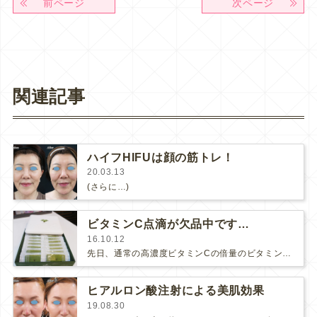
前ページ
次ページ
関連記事
ハイフHIFUは顔の筋トレ！
20.03.13
(さらに…)
ビタミンC点滴が欠品中です…
16.10.12
先日、通常の高濃度ビタミンCの倍量のビタミンCを点滴する高濃度ビタミンC25がすごい、とブログに書いた所、高濃度ビタミンC点滴…
ヒアルロン酸注射による美肌効果
19.08.30