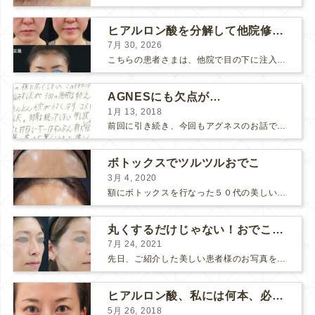
ヒアルロン酸を分解して他院修正（目の下のチンダル現象とその補正）
7月 30, 2026
こちらの患者さまは、他院で目の下に注入したヒアルロン酸がチンダル現象を起こしていたため、 ヒアルロン酸を分解する薬（ヒアルロニダーゼ）で分解してから 改めてヒアルロン酸を入れ直しました。 ...
AGNESにも欠点が…
1月 13, 2018
前回に引き続き、今回もアグネスのお話です。 AGNESはとっても良い治療である一方、 欠点もいくつかありますので、そちらもお話ししておきますね。 AGNESの欠点 1. ダウンタイム A...
ボトックスでツルツルおでこ
3月 4, 2020
額にボトックスを行なった５０代の美しい女性です。 エイジングとともに横ジワが目立つようになって、 キメが乱れてツヤが無くなってきます。 ボトックスを額に注射すると 横ジワが目立たなくな...
丸くするだけじゃない！おでこのヒアルロン酸注射
7月 24, 2021
先日、ご紹介した美しい患者様のお写真を使わせていただいて、おでこのヒアルロン酸注射について説明します。 （≫ 写真の患者様の経過はこちら『２年間で若返って綺麗になられた患者様』） なぜおでこに...
ヒアルロン酸、私には何本、必要ですか？
5月 26, 2018