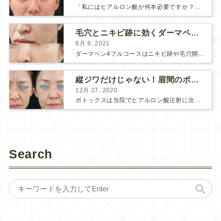
「私にはヒアルロン酸が何本必要ですか？」 診察の時によく聞かれますが、なかなか難しい質問です。 どこまでこだわってキレイにしたいかによって 使うヒアルロン酸の量が変わるからです。 前回もご紹介させ...
毛穴とニキビ跡に効くダーマペン４フルコース
8月 8, 2021
ダーマペン4フルコースはニキビ跡や毛穴開きで悩まれている方に自信を持ってお勧めできる美肌治療です。 ↑ ダーマペン4フルコースを4回行いました。 ニキビ跡と毛穴開きが改善して肌のキメが整いまし...
縦ジワだけじゃない！眉間のボトックス注射
12月 27, 2020
ボトックスは当院でヒアルロン酸注射に次いで人気のある治療です。 私自身、美容治療が制限されていた妊娠・授乳中に一番やりたかったのはボトックスで、 「ボトックスが世の中から無くなったら困る！」と...
Search