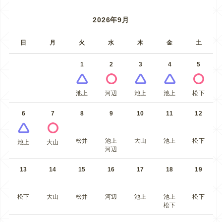
2026年9月
日
月
火
水
木
金
土
1
2
3
4
5
池上
河辺
池上
池上
松下
6
7
8
9
10
11
12
松井
池上
大山
池上
松下
池上
大山
河辺
13
14
15
16
17
18
19
松下
大山
松井
河辺
池上
池上
松下
松下