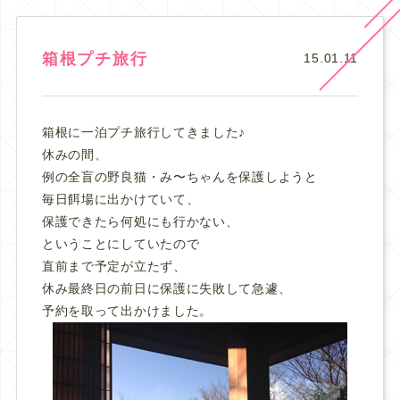
箱根プチ旅行
15.01.11
箱根に一泊プチ旅行してきました♪
休みの間、
例の全盲の野良猫・み〜ちゃんを保護しようと
毎日餌場に出かけていて、
保護できたら何処にも行かない、
ということにしていたので
直前まで予定が立たず、
休み最終日の前日に保護に失敗して急遽、
予約を取って出かけました。