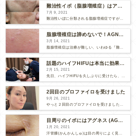
難治性イボ（脂腺増殖症）はアグネスAGNESが効果的です！
7月 9, 2021
難治性いぼに分類される脂腺増殖症ですが、脂腺増殖症はAGNESアグネスにとても良く反応して、きれいに治すことができます。 ↑ 脂腺増殖症をアグネスAGNESで３回治療した1ヶ月後の写真です。...
脂腺増殖症は諦めないで！AGNESアグネス治療でツルツル肌に！
3月 14, 2021
脂腺増殖症は治療が難しい、いわゆる『難治性イボ』です。 脂腺増殖症でググると、治療法として液体窒素、メスやパンチングによる外科的切除、炭酸ガスレーザーなどが出て来ますが、実際のところ、液体窒...
話題のハイフHIFUは本当に効果があるのか？
2月 15, 2021
先日、ハイフHIFUを久しぶりに受けたら、顔の調子がとても良い感じです♪ 私はハイフHIFU後はいつも３日位、人には気付かれない程度に軽く腫れて、その後、グングンと顔が引き締まります。 ...
2回目のプロファイロを受けました
9月 26, 2021
やっと２回目のプロファイロを受けました。 ↑ 写真はプロファイロ翌日です。 この距離の写真では凹凸は映らないですし、 実物も、首がよく見ると凹凸が残っている位で、 それも３日で...
目周りのイボにはアグネス (AGNES）が効く！（ほぼ）ノーダウンタイムのイボ治療
1月 20, 2021
汗管腫(かんかんしゅ)は目の周りによく見られるいぼです。 以前は炭酸ガスレーザーでイボ組織を削って（蒸散とかアブレーションと言います）治療していました。 汗管腫は治療しても再発しやすい難治...