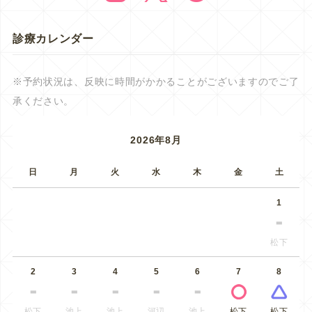
診療カレンダー
※予約状況は、反映に時間がかかることがございますのでご了
承ください。
2026年8月
日
月
火
水
木
金
土
1
松下
2
3
4
5
6
7
8
松下
池上
池上
河辺
池上
松下
松下