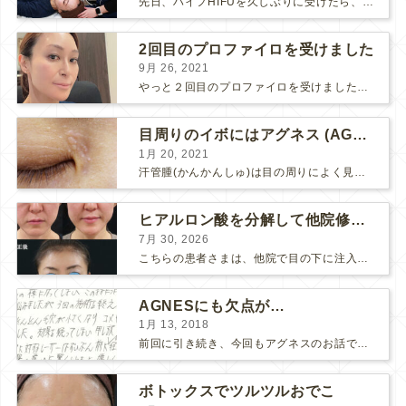
先日、ハイフHIFUを久しぶりに受けたら、顔の調子がとても良い感じです♪ 私はハイフHIFU後はいつも３日位、人には気付かれない程度に軽く腫れて、その後、グングンと顔が引き締まります。 ...
2回目のプロファイロを受けました
9月 26, 2021
やっと２回目のプロファイロを受けました。 ↑ 写真はプロファイロ翌日です。 この距離の写真では凹凸は映らないですし、 実物も、首がよく見ると凹凸が残っている位で、 それも３日で...
目周りのイボにはアグネス (AGNES）が効く！（ほぼ）ノーダウンタイムのイボ治療
1月 20, 2021
汗管腫(かんかんしゅ)は目の周りによく見られるいぼです。 以前は炭酸ガスレーザーでイボ組織を削って（蒸散とかアブレーションと言います）治療していました。 汗管腫は治療しても再発しやすい難治...
ヒアルロン酸を分解して他院修正（目の下のチンダル現象とその補正）
7月 30, 2026
こちらの患者さまは、他院で目の下に注入したヒアルロン酸がチンダル現象を起こしていたため、 ヒアルロン酸を分解する薬（ヒアルロニダーゼ）で分解してから 改めてヒアルロン酸を入れ直しました。 ...
AGNESにも欠点が…
1月 13, 2018
前回に引き続き、今回もアグネスのお話です。 AGNESはとっても良い治療である一方、 欠点もいくつかありますので、そちらもお話ししておきますね。 AGNESの欠点 1. ダウンタイム A...
ボトックスでツルツルおでこ