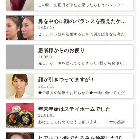
この間、お正月が来たと思ったらもうバレンタインデー。早くて驚きます。今年もパパと息子からお花をもらいました。これは息子が選んで…
鼻を中心に顔のバランスを整えたケース
18.07.17
ヒアルロン酸を注射するときは例えば鼻なら鼻だけをきれいにするのではなく、色々な箇所をバランスを取りながら注入した方が顔が美しく…
患者様からのお便り
11.05.31
先日、ケーキを送ってくださったT様からお便りを頂きました♪『チーズケーキ、皆さまで召し上がっていただけたようでよかったです＾＾…
顔が引きつってますが！
12.12.18
◆◇求人の診療のお知らせ◇◆一緒に働いてくださる看護師と医師を募集しています！ご興味のある方、ぜひこちらをご覧下さいませ♪◆◇…
年末年始はステイホームでした
21.01.05
あけましておめでとうございます。コロナの感染者数が増えていて心配ですが、2021年がどうぞ、平穏な一年になりますように！！…
ヒアルロン酸でたるみを治療した30代の女性のご紹介