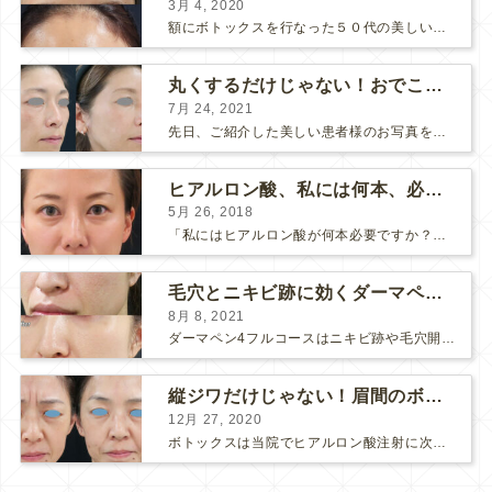
3月 4, 2020
額にボトックスを行なった５０代の美しい女性です。 エイジングとともに横ジワが目立つようになって、 キメが乱れてツヤが無くなってきます。 ボトックスを額に注射すると 横ジワが目立たなくな...
丸くするだけじゃない！おでこのヒアルロン酸注射
7月 24, 2021
先日、ご紹介した美しい患者様のお写真を使わせていただいて、おでこのヒアルロン酸注射について説明します。 （≫ 写真の患者様の経過はこちら『２年間で若返って綺麗になられた患者様』） なぜおでこに...
ヒアルロン酸、私には何本、必要ですか？
5月 26, 2018
「私にはヒアルロン酸が何本必要ですか？」 診察の時によく聞かれますが、なかなか難しい質問です。 どこまでこだわってキレイにしたいかによって 使うヒアルロン酸の量が変わるからです。 前回もご紹介させ...
毛穴とニキビ跡に効くダーマペン４フルコース
8月 8, 2021
ダーマペン4フルコースはニキビ跡や毛穴開きで悩まれている方に自信を持ってお勧めできる美肌治療です。 ↑ ダーマペン4フルコースを4回行いました。 ニキビ跡と毛穴開きが改善して肌のキメが整いまし...
縦ジワだけじゃない！眉間のボトックス注射
12月 27, 2020
ボトックスは当院でヒアルロン酸注射に次いで人気のある治療です。 私自身、美容治療が制限されていた妊娠・授乳中に一番やりたかったのはボトックスで、 「ボトックスが世の中から無くなったら困る！」と...