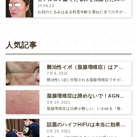
15.08.23
お顔のたるみはある程度年齢を重ねた全ての方が直面する老化のサインです。糸によるリフトは持ち上げ力がとても高いので、たるみを…
人気記事
難治性イボ（脂腺増殖症）はアグネスAGNESが効果的です！
7月 9, 2021
難治性いぼに分類される脂腺増殖症ですが、脂腺増殖症はAGNESアグネスにとても良く反応して、きれいに治すことができます。 ↑ 脂腺増殖症をアグネスAGNESで３回治療した1ヶ月後の写真です。...
脂腺増殖症は諦めないで！AGNESアグネス治療でツルツル肌に！
3月 14, 2021
脂腺増殖症は治療が難しい、いわゆる『難治性イボ』です。 脂腺増殖症でググると、治療法として液体窒素、メスやパンチングによる外科的切除、炭酸ガスレーザーなどが出て来ますが、実際のところ、液体窒...
話題のハイフHIFUは本当に効果があるのか？
2月 15, 2021