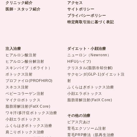
クリニック紹介
アクセス
医師・スタッフ紹介
サイトポリシー
プライバシーポリシー
特定商取引法に基づく表記
注入治療
ダイエット・小顔治療
ヒアルロン酸注射
ニューロン（Newronn）
ヒアルロン酸分解注射
HIFU(ハイフ)
スキンバイブ（ボライト）
クリスタル(脂肪冷却分解)
ボトックス注射
サクセンダ(GLP-1)ダイエット注
プロファイロ(PROFHIRO)
射
スネコス注射
ふくらはぎボトックス治療
ベビーコラーゲン注射
小顔エラボトックス
マイクロボトックス
脂肪溶解注射(FatX Core)
脂肪溶解注射(FatX Core)
ワキ汗/多汗症ボトックス治療
その他の治療
小顔エラボトックス
ピアス穴あけ
ふくらはぎボトックス治療
育毛エクソソーム注射
肩こりボトックス治療
育毛PRP療法（肌再生治療