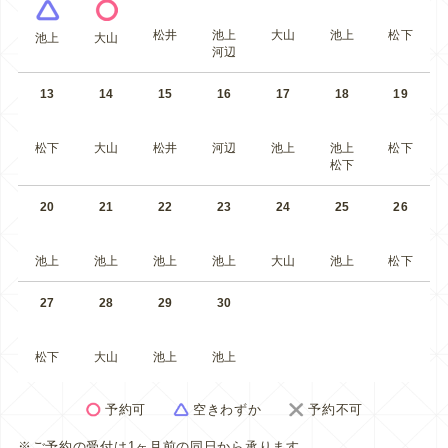
松井
池上
大山
池上
松下
池上
大山
河辺
13
14
15
16
17
18
19
松下
大山
松井
河辺
池上
池上
松下
松下
20
21
22
23
24
25
26
池上
池上
池上
池上
大山
池上
松下
27
28
29
30
松下
大山
池上
池上
予約可
空きわずか
予約不可
※ご予約の受付は1ヶ月前の同日から承ります。