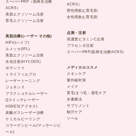
スーパーPRP（肌再生治療
ACRS）
ACRS）
男性用飲む育毛剤
美肌エクソソーム注射
女性用飲む育毛剤
育毛エクソソーム注射
点滴・注射
美肌治療(レーザー その他)
高濃度ビタミンC点滴
HIFU(ハイフ)
プラセンタ注射
ルメッカ(IPL)
スーパーPRP(肌再生治療ACRS)
美肌エクソソーム注射
水光注射(HYCOOX)
メディカルコスメ
ポテンツァ
スキンケア
トライフィルプロ
紫外線対策
レーザートーニング
メイク
ジェネシス
育毛/まつ毛・眉毛ケア
フラクショナルレーザー
水素療法
Qスイッチレーザー
サプリメント
AGNES(アグネス)
制汗ケア
炭酸ガスレーザー治療
ツール
ケミカルピーリング
コラーゲンピール(マッサージピ
ール)