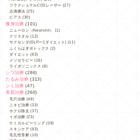
フラクショナルCO2レーザー
(27)
点滴療法
(25)
ピアス
(30)
痩身治療
(101)
ニューロン（Neuronn）
(1)
クリスタル
(12)
サクセンダ(GLPー1ダイエット)
(11)
ふくらはぎボトックス
(2)
ダイエット
(63)
メソセラピー
(16)
ライポソニックス
(8)
シワ治療
(286)
たるみ治療
(313)
シミ治療
(47)
美肌治療
(260)
毛穴治療
(49)
ニキビ治療
(33)
ホクロ除去
(37)
イボ治療
(23)
ケミカルピーリング
(28)
スキンケア
(93)
毛孔性苔癬
(10)