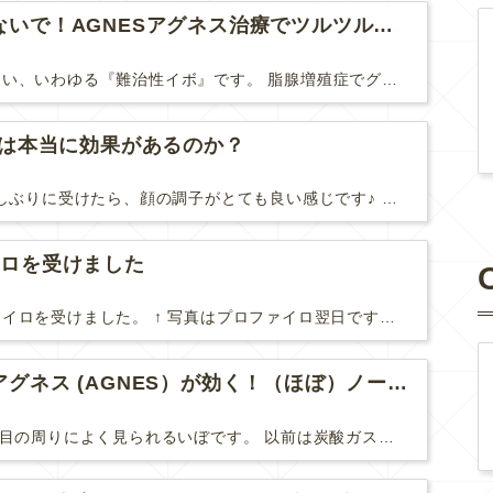
脂腺増殖症は諦めないで！AGNESアグネス治療でツルツル肌に！
脂腺増殖症は治療が難しい、いわゆる『難治性イボ』です。 脂腺増殖症でググると、治療法として液体窒素、メスやパンチングによる外科的切除、炭酸ガスレーザーなどが出て来ますが、実際のところ、液体窒...
Uは本当に効果があるのか？
先日、ハイフHIFUを久しぶりに受けたら、顔の調子がとても良い感じです♪ 私はハイフHIFU後はいつも３日位、人には気付かれない程度に軽く腫れて、その後、グングンと顔が引き締まります。 ...
イロを受けました
やっと２回目のプロファイロを受けました。 ↑ 写真はプロファイロ翌日です。 この距離の写真では凹凸は映らないですし、 実物も、首がよく見ると凹凸が残っている位で、 それも３日で...
目周りのイボにはアグネス (AGNES）が効く！（ほぼ）ノーダウンタイムのイボ治療
汗管腫(かんかんしゅ)は目の周りによく見られるいぼです。 以前は炭酸ガスレーザーでイボ組織を削って（蒸散とかアブレーションと言います）治療していました。 汗管腫は治療しても再発しやすい難治...