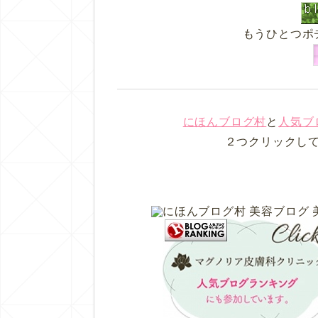
もうひとつポ
にほんブログ村
と
人気ブ
２つクリックし