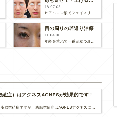
顔も寄せて・上げると美しくなる！
18.07.03
思うように…
ヒアルロン酸でフェイスリフトするときは持ち上げるだけでなく、顔のバランスを整えるように心がけて治療しています。２年持続タイプ…
目の周りの若返り治療
11.04.06
年齢を重ねて一番目立つ形状の変化は目元に現れることが多いと思います。まぶたが痩せて、影ができます。目尻が下がります。まつ毛が…
増殖症）はアグネスAGNESが効果的です！
難治性いぼに分類される脂腺増殖症ですが、脂腺増殖症はAGNESアグネスにとても良く反応して、きれいに治すことができます。 ↑ 脂腺増殖症をアグネスAGNESで３回治療した1ヶ月後の写真です。...