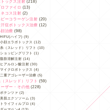
ボトックス注射
(218)
プロファイロ
(13)
スネコス注射
(2)
ベビーコラーゲン注射
(20)
多汗症ボトックス治療
(12)
小顔治療
(98)
HIFU(ハイフ)
(9)
小顔エラボトックス
(12)
糸（スレッド）リフト
(10)
ショッピングリフト
(1)
脂肪溶解注射
(14)
ヒアルロン酸注射
(30)
マイクロボトックス
(4)
二重アゴレーザー治療
(5)
糸（スレッド）リフト
(59)
レーザー・その他
(228)
ポテンツァ
(2)
美肌エクソソーム
(3)
トライフィルプロ
(4)
ダーマペン4
(13)