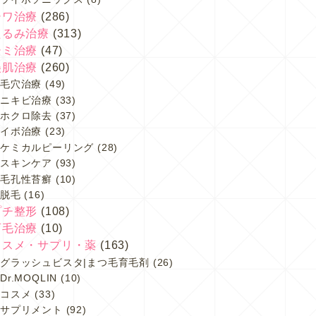
シワ治療
(286)
たるみ治療
(313)
シミ治療
(47)
美肌治療
(260)
毛穴治療
(49)
ニキビ治療
(33)
ホクロ除去
(37)
イボ治療
(23)
ケミカルピーリング
(28)
スキンケア
(93)
毛孔性苔癬
(10)
脱毛
(16)
プチ整形
(108)
育毛治療
(10)
コスメ・サプリ・薬
(163)
グラッシュビスタ|まつ毛育毛剤
(26)
Dr.MOQLIN
(10)
コスメ
(33)
サプリメント
(92)