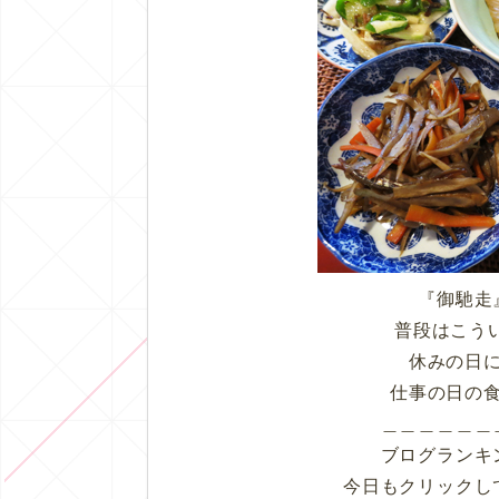
『御馳走
普段はこう
休みの日
仕事の日の
＿＿＿＿＿＿
ブログランキ
今日もクリックし