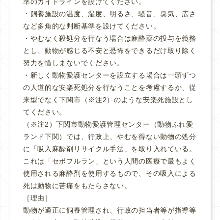
準のガイドラインを設けてください。
・飼養施設の温度、湿度、明るさ、騒音、臭気、広さ
など多角的な判断基準を設けてください。
・やむなく殺処分を行なう場合は麻酔薬の投与を義務
とし、動物が感じる不安と恐怖をできるだけ取り除く
努力を惜しまないでください。
・新しく動物愛護センターを設立する場合は一頭ずつ
の人道的な安楽死処分を行なうことを考慮するか、従
来型でなく下関市（※注2）のような安楽死施設とし
てください。
（※注2）下関市動物愛護管理センター（動物ふれ愛
ランド下関）では、行政上、やむを得ない動物の処分
に「吸入麻酔剤リサイクル手法」を取り入れている。
これは「セボフルラン」という人間の医療で最もよく
使用される麻酔剤を使用するもので、その吸入による
死は動物に苦痛をもたらさない。
［理由］
動物が適正に飼養管理され、行政の担当者等が指導等