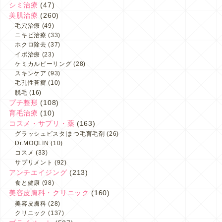
シミ治療
(47)
美肌治療
(260)
毛穴治療
(49)
ニキビ治療
(33)
ホクロ除去
(37)
イボ治療
(23)
ケミカルピーリング
(28)
スキンケア
(93)
毛孔性苔癬
(10)
脱毛
(16)
プチ整形
(108)
育毛治療
(10)
コスメ・サプリ・薬
(163)
グラッシュビスタ|まつ毛育毛剤
(26)
Dr.MOQLIN
(10)
コスメ
(33)
サプリメント
(92)
アンチエイジング
(213)
食と健康
(98)
美容皮膚科・クリニック
(160)
美容皮膚科
(28)
クリニック
(137)