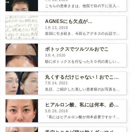
こちらの患者さまは、他院で目の下に注入したヒアルロン酸がチンダル現象を起こしていたため、 ヒアルロン酸を分解する薬（ヒアルロニダーゼ）で分解してから 改めてヒアルロン酸を入れ直しました。 ...
AGNESにも欠点が…
1月 13, 2018
前回に引き続き、今回もアグネスのお話です。 AGNESはとっても良い治療である一方、 欠点もいくつかありますので、そちらもお話ししておきますね。 AGNESの欠点 1. ダウンタイム A...
ボトックスでツルツルおでこ
3月 4, 2020
額にボトックスを行なった５０代の美しい女性です。 エイジングとともに横ジワが目立つようになって、 キメが乱れてツヤが無くなってきます。 ボトックスを額に注射すると 横ジワが目立たなくな...
丸くするだけじゃない！おでこのヒアルロン酸注射
7月 24, 2021
先日、ご紹介した美しい患者様のお写真を使わせていただいて、おでこのヒアルロン酸注射について説明します。 （≫ 写真の患者様の経過はこちら『２年間で若返って綺麗になられた患者様』） なぜおでこに...
ヒアルロン酸、私には何本、必要ですか？
5月 26, 2018
「私にはヒアルロン酸が何本必要ですか？」 診察の時によく聞かれますが、なかなか難しい質問です。 どこまでこだわってキレイにしたいかによって 使うヒアルロン酸の量が変わるからです。 前回もご紹介させ...