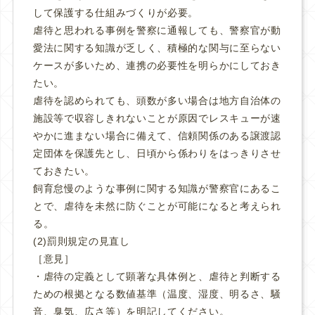
して保護する仕組みづくりが必要。
虐待と思われる事例を警察に通報しても、警察官が動
愛法に関する知識が乏しく、積極的な関与に至らない
ケースが多いため、連携の必要性を明らかにしておき
たい。
虐待を認められても、頭数が多い場合は地方自治体の
施設等で収容しきれないことが原因でレスキューが速
やかに進まない場合に備えて、信頼関係のある譲渡認
定団体を保護先とし、日頃から係わりをはっきりさせ
ておきたい。
飼育怠慢のような事例に関する知識が警察官にあるこ
とで、虐待を未然に防ぐことが可能になると考えられ
る。
(2)罰則規定の見直し
［意見］
・虐待の定義として顕著な具体例と、虐待と判断する
ための根拠となる数値基準（温度、湿度、明るさ、騒
音、臭気、広さ等）を明記してください。