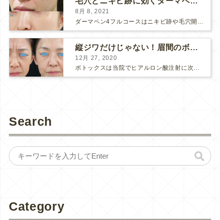
毛穴とニキビ跡に効くダーマペン４フルコース
8月 8, 2021
ダーマペン4フルコースはニキビ跡や毛穴開きで悩まれている方に自信を持ってお勧めできる美肌治療です。 ↑ ダーマペン4フルコースを4回行いました。 ニキビ跡と毛穴開きが改善して肌のキメが整いまし...
縦ジワだけじゃない！眉間のボトックス注射
12月 27, 2020
ボトックスは当院でヒアルロン酸注射に次いで人気のある治療です。 私自身、美容治療が制限されていた妊娠・授乳中に一番やりたかったのはボトックスで、 「ボトックスが世の中から無くなったら困る！」と...
Search
Category