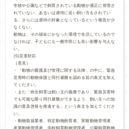
学校や公園などで飼育されている動物が適正に管理さ
れていない、あるいは虐待に近い飼い方をされてい
る、さらには虐待の対象となっているという報告が少
なくない。
動物は、その福祉にかなった環境で生活しているので
なければ、子どもにも一般市民にも良い影響を与えな
い。
(5)災害対応
［意見］
・「動物の愛護及び管理に関する法律」の中に、緊急
災害時の動物保護と同行避難を認める旨の条文を加え
てください。
・また「終生飼育は飼い主の義務であり、緊急災害時
でも可能な限り同行避難ができるよう、飼い主への知
識の普及啓発を推進する」という条文を加えてくださ
い。
・動物取扱業者、特定動物飼育者、実験動物管理者、
産業動物管理者、学校飼育動物管理者、公園飼育動物