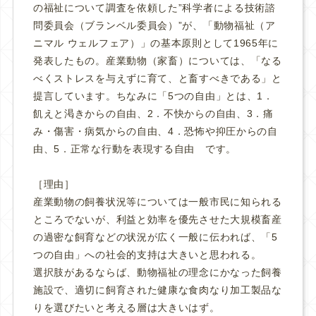
の福祉について調査を依頼した”科学者による技術諮
問委員会（ブランベル委員会）”が、「動物福祉（ア
ニマル ウェルフェア）」の基本原則として1965年に
発表したもの。産業動物（家畜）については、「なる
べくストレスを与えずに育て、と畜すべきである」と
提言しています。ちなみに「5つの自由」とは、1．
飢えと渇きからの自由、2．不快からの自由、3．痛
み・傷害・病気からの自由、4．恐怖や抑圧からの自
由、5．正常な行動を表現する自由 です。
［理由］
産業動物の飼養状況等については一般市民に知られる
ところでないが、利益と効率を優先させた大規模畜産
の過密な飼育などの状況が広く一般に伝われば、「5
つの自由」への社会的支持は大きいと思われる。
選択肢があるならば、動物福祉の理念にかなった飼養
施設で、適切に飼育された健康な食肉なり加工製品な
りを選びたいと考える層は大きいはず。