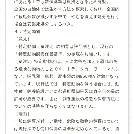
にあたる上でも数値基準は根拠となるため有効。
全国の自治体では生かす方法を模索しており、全国的
に殺処分数が減少する中で、やむを得えず処分を行う
場合は安楽死処分にするべき。
４．特定動物
［意見］
・特定動物（※注3）の飼育は許可制とし、現行の
「特定動物飼養保管基準」の徹底をお願いします。
（※注3）特定動物とは、人に危害を加える恐れのあ
る危険な動物のことです。トラ、タカ、ワニ、マムシ
など、哺乳類、鳥類、爬虫類の約650種が対象となっ
ています。現行法では、特定動物を飼う場合には、動
物種・飼養施設ごとに都道府県知事又は政令市の長の
許可が必要です。また、飼養施設の構造や保管方法に
ついての基準を守らなくてはなりません。
［理由］
一般に飼育が難しい動物、危険な動物の飼育について
は現行法でも使用保管の基準が定められているが、遵