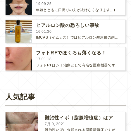
19.09.25
年齢とともに口周りの力が抜けなくなります。(さらに…)
ヒアルロン酸の恐ろしい事故
16.01.30
IMCAS（イムカス）ではヒアルロン酸注射の副作用についての講義もありました。ヒアルロン酸の副作用には皮膚が死んでしまう皮膚壊…
フォトRFでほくろも薄くなる！
17.01.18
フォトRFはシミ治療として有名な医療機器ですが、シミが薄くなる他にも・クスミを改善してツヤ肌に・うぶ毛の永久脱毛でお化粧ノ…
人気記事
難治性イボ（脂腺増殖症）はアグネスAGNESが効果的です！
7月 9, 2021
難治性いぼに分類される脂腺増殖症ですが、脂腺増殖症はAGNESアグネスにとても良く反応して、きれいに治すことができます。 ↑ 脂腺増殖症をアグネスAGNESで３回治療した1ヶ月後の写真です。...