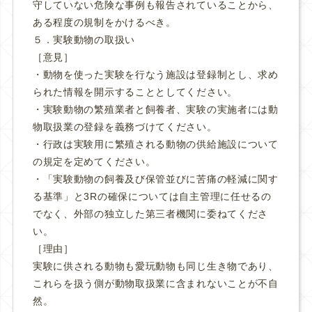
守していない危険な事例も報告されていることから、
ある程度の規制をかけるべき。
５．実験動物の取扱い
［意見］
・動物を使った実験を行なう施設は登録制とし、求め
られた情報を開示することとしてください。
・実験動物の繁殖業者と飼養者、実験の実施者には動
物取扱業の登録を義務づけてください。
・行政は実験用に繁殖される動物の供給施設について
の規定を定めてください。
・「実験動物の飼養及び保管並びに苦痛の軽減に関す
る基準」と3Rの確保については自主管理に任せるの
でなく、外部の独立した第三者機関に委ねてくださ
い。
［理由］
実験に供される動物も愛玩動物も同じ生き物であり、
これらを扱う側が動物取扱業に含まれないことが不自
然。