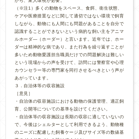
から、衆人環視が必要。
（※注1）多くの動物をスペース、食餌、衛生状態、
ケアや医療措置などに関して適切ではない環境で飼育
しながら、動物にも人間にも問題があることを自分で
認識することができないという病的な飼い主をアニマ
ルホーダ―（ホーダー）と言います。近年では、ホー
ダーは精神的な病であり、また行為を繰り返すことが
多いため動物愛護担当職員だけでの問題解決は難しい
という現場からの声を受けて、訪問には警察官や心理
カウンセラー等の専門家を同行させるべきという声が
あがっています。
３．自治体等の収容施設
［意見］
・自治体の収容施設における動物の保護管理、適正飼
育、公開等についての基準を設けてください。
・自治体等の収容施設は長期の収容に適していないの
で、今後はシェルターとして利用できるよう、動物種
のニーズに配慮した飼養ケージ及びサイズ等の数値基