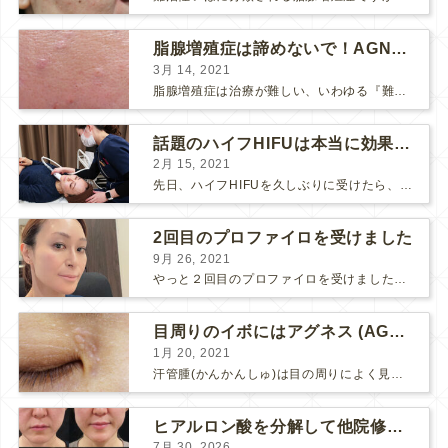
脂腺増殖症は諦めないで！AGNESアグネス治療でツルツル肌に！
3月 14, 2021
脂腺増殖症は治療が難しい、いわゆる『難治性イボ』です。 脂腺増殖症でググると、治療法として液体窒素、メスやパンチングによる外科的切除、炭酸ガスレーザーなどが出て来ますが、実際のところ、液体窒...
話題のハイフHIFUは本当に効果があるのか？
2月 15, 2021
先日、ハイフHIFUを久しぶりに受けたら、顔の調子がとても良い感じです♪ 私はハイフHIFU後はいつも３日位、人には気付かれない程度に軽く腫れて、その後、グングンと顔が引き締まります。 ...
2回目のプロファイロを受けました
9月 26, 2021
やっと２回目のプロファイロを受けました。 ↑ 写真はプロファイロ翌日です。 この距離の写真では凹凸は映らないですし、 実物も、首がよく見ると凹凸が残っている位で、 それも３日で...
目周りのイボにはアグネス (AGNES）が効く！（ほぼ）ノーダウンタイムのイボ治療
1月 20, 2021
汗管腫(かんかんしゅ)は目の周りによく見られるいぼです。 以前は炭酸ガスレーザーでイボ組織を削って（蒸散とかアブレーションと言います）治療していました。 汗管腫は治療しても再発しやすい難治...
ヒアルロン酸を分解して他院修正（目の下のチンダル現象とその補正）
7月 30, 2026