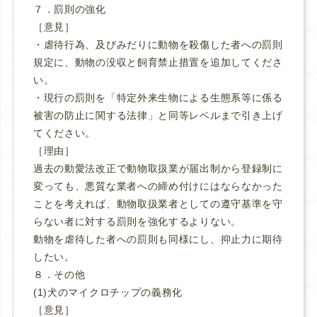
７．罰則の強化
［意見］
・虐待行為、及びみだりに動物を殺傷した者への罰則
規定に、動物の没収と飼育禁止措置を追加してくださ
い。
・現行の罰則を「特定外来生物による生態系等に係る
被害の防止に関する法律」と同等レベルまで引き上げ
てください。
［理由］
過去の動愛法改正で動物取扱業が届出制から登録制に
変っても、悪質な業者への締め付けにはならなかった
ことを考えれば、動物取扱業者としての遵守基準を守
らない者に対する罰則を強化するよりない。
動物を虐待した者への罰則も同様にし、抑止力に期待
したい。
８．その他
(1)犬のマイクロチップの義務化
［意見］