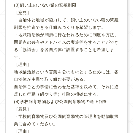
(3)飼い主のいない猫の繁殖制限
［意見］
・自治体と地域が協力して、飼い主のいない猫の繁殖
制限を推進できる仕組みづくりを希望します。
・地域猫活動が潤滑に行なわれるために制度や方法、
問題点の共有やアドバイスの実施等をすることができ
る「協議会」を各自治体に設置することを希望しま
す。
［理由］
地域猫活動という言葉を公のものとするためには、各
自治体が主導で取り組む必要がある。
自治体ごとの事情に合わせた基準を決めて、それに違
反した行動（餌やり等）排除の根拠にする。
(4)学校飼育動物および公園飼育動物の適正飼養
［意見］
・学校飼育動物及び公園飼育動物の管理者を動物取扱
業に含めてください。
［理由］