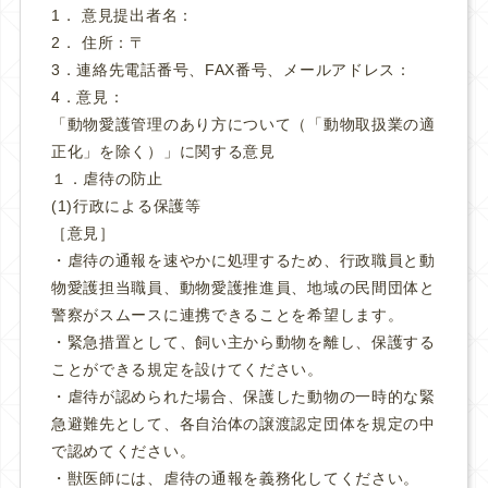
1． 意見提出者名：
2． 住所：〒
3．連絡先電話番号、FAX番号、メールアドレス：
4．意見：
「動物愛護管理のあり方について（「動物取扱業の適
正化」を除く）」に関する意見
１．虐待の防止
(1)行政による保護等
［意見］
・虐待の通報を速やかに処理するため、行政職員と動
物愛護担当職員、動物愛護推進員、地域の民間団体と
警察がスムースに連携できることを希望します。
・緊急措置として、飼い主から動物を離し、保護する
ことができる規定を設けてください。
・虐待が認められた場合、保護した動物の一時的な緊
急避難先として、各自治体の譲渡認定団体を規定の中
で認めてください。
・獣医師には、虐待の通報を義務化してください。