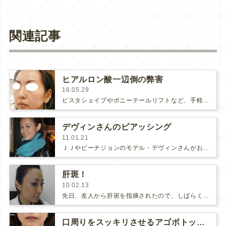
関連記事
ヒアルロン酸一辺倒の弊害
16.05.29
ビスタシェイプやポニーテールリフトなど、手軽にヒアルロン酸でたるみを持ち上げる治療がありますが、お顔にボリュームがしっかりある場…
デヴィンさんのピアッシング
11.01.21
ＪＪやピーチジョンのモデル・デヴィンさんがお母様と一緒にボディピアスの穴あけに来院されました。デヴィンさんは、惚れ惚れしてしま…
肝斑！
10.02.13
先日、友人から肝斑を指摘されたので、しばらくお休みしていた肝斑治療を再開しました。患者様のお顔を拝見して、「ここが気になるなぁ…
口周りをスッキリさせるアゴボトックス