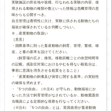
実験施設の所在地や規模、行なわれる実験の内容、使
用される動物の種類や数といった情報は危機管理の意
味からも公開すべき。
自主管理は透明性に欠け、実験に供される動物たちの
福祉が確保されているか判断しづらい。
６．産業動物の取扱い
［意見］
・国際基準に則った畜産動物の飼育、管理、繁殖、移
送、と蓄の基準を設けてください。
（飼育場の広さ、換気、移動距離ごとの休憩時間等
の記載。感染症対策におけるやむを得ない殺処分は、
事前に意識を消失させる処置をとること）
・「産業動物の飼養及び保管に関する基準」の実効性
の確保を求めます。
・「5つの自由」（※注4）が守られ、動物福祉にか
なった方法で飼育管理がなされているか、動物愛護担
当職員による定期的な視察を行なってください。
（※注4）「5つの自由」とは、英国政府が畜産動物