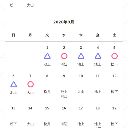
松下
大山
2026年9月
日
月
火
水
木
金
土
1
2
3
4
5
池上
河辺
池上
池上
松下
6
7
8
9
10
11
12
松井
池上
大山
池上
松下
池上
大山
河辺
13
14
15
16
17
18
19
松下
大山
松井
河辺
池上
池上
松下