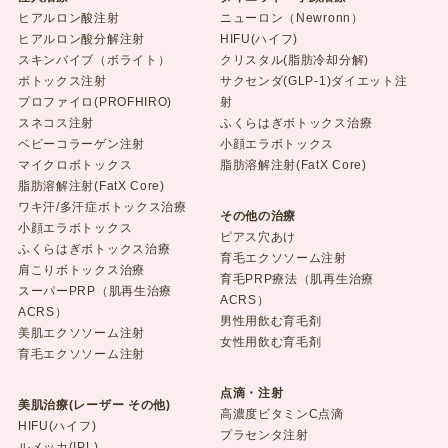
ヒアルロン酸注射
ニューロン（Newronn）
ヒアルロン酸分解注射
HIFU(ハイフ)
スキンバイブ（ボライト）
クリスタル(脂肪冷却分解)
ボトックス注射
サクセンダ(GLP-1)ダイエット注
プロファイロ(PROFHIRO)
射
スネコス注射
ふくらはぎボトックス治療
ベビーコラーゲン注射
小顔エラボトックス
マイクロボトックス
脂肪溶解注射(FatX Core)
脂肪溶解注射(FatX Core)
ワキ汗/多汗症ボトックス治療
その他の治療
小顔エラボトックス
ピアス穴あけ
ふくらはぎボトックス治療
育毛エクソソーム注射
肩こりボトックス治療
育毛PRP療法（肌再生治療
スーパーPRP（肌再生治療
ACRS）
ACRS）
男性用飲む育毛剤
美肌エクソソーム注射
女性用飲む育毛剤
育毛エクソソーム注射
点滴・注射
美肌治療(レーザー その他)
高濃度ビタミンC点滴
HIFU(ハイフ)
プラセンタ注射
ルメッカ(IPL)