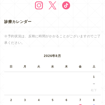
診療カレンダー
※予約状況は、反映に時間がかかることがございますのでご了
承ください。
2026年8月
日
月
火
水
木
金
土
1
松下
2
3
4
5
6
7
8