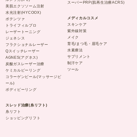
スーパーPRP(肌再生治療ACRS)
美肌エクソソーム注射
水光注射(HYCOOX)
メディカルコスメ
ポテンツァ
スキンケア
トライフィルプロ
紫外線対策
レーザートーニング
メイク
ジェネシス
育毛/まつ毛・眉毛ケア
フラクショナルレーザー
水素療法
Qスイッチレーザー
サプリメント
AGNES(アグネス)
制汗ケア
炭酸ガスレーザー治療
ツール
ケミカルピーリング
コラーゲンピール(マッサージピ
ール)
ボディピーリング
スレッド治療(糸リフト)
糸リフト
ショッピングリフト