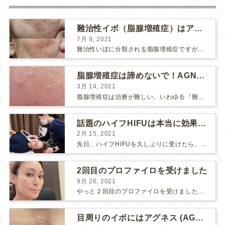
難治性イボ（脂腺増殖症）はアグネスAGNESが効果的です！
7月 9, 2021
難治性いぼに分類される脂腺増殖症ですが、脂腺増殖症はAGNESアグネスにとても良く反応して、きれいに治すことができます。 ↑ 脂腺増殖症をアグネスAGNESで３回治療した1ヶ月後の写真です。...
脂腺増殖症は諦めないで！AGNESアグネス治療でツルツル肌に！
3月 14, 2021
脂腺増殖症は治療が難しい、いわゆる『難治性イボ』です。 脂腺増殖症でググると、治療法として液体窒素、メスやパンチングによる外科的切除、炭酸ガスレーザーなどが出て来ますが、実際のところ、液体窒...
話題のハイフHIFUは本当に効果があるのか？
2月 15, 2021
先日、ハイフHIFUを久しぶりに受けたら、顔の調子がとても良い感じです♪ 私はハイフHIFU後はいつも３日位、人には気付かれない程度に軽く腫れて、その後、グングンと顔が引き締まります。 ...
2回目のプロファイロを受けました
9月 26, 2021
やっと２回目のプロファイロを受けました。 ↑ 写真はプロファイロ翌日です。 この距離の写真では凹凸は映らないですし、 実物も、首がよく見ると凹凸が残っている位で、 それも３日で...
目周りのイボにはアグネス (AGNES）が効く！（ほぼ）ノーダウンタイムのイボ治療