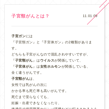
子宮頸がんとは？
11.01.09
子宮ガン
には
『子宮頸ガン』と『子宮体ガン』の2種類がありま
す。
どちらも子宮がんなので混乱されやすいですが、
『
子宮頸がん
』は
ウイルス
が関係していて、
『
子宮体がん
』は
女性ホルモン
が関係している、
全く違うがんです。
子宮頸がん
は、
女性では乳がんの次に
かかる率も死亡率も高いがんです。
死亡まで至らなくても、
妊娠・出産できなくなったり、
後遺症で排尿障害やリンパ浮腫などに悩まされるよう