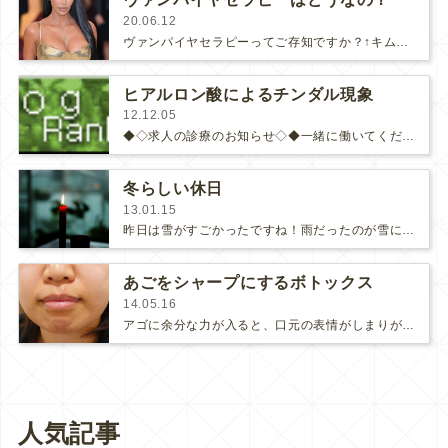
20.06.12
ヴァンパイヤセラピーってご存知ですか？↑キム・カーダシアン姐さん(さらに…)
ヒアルロン酸によるチンダル現象
12.12.05
◆◇求人の診療のお知らせ◇◆一緒に働いてくださる看護師と医師を募集しています！ご興味のある方、ぜひこちらをご覧下さいませ♪◆◇…
冬らしい休日
13.01.15
昨日は雪がすごかったですね！雨だったのが雪に変わりあれよあれよという間に積もってビックリしました。成人式だった方達は本当に大変…
あごをシャープにするボトックス
14.05.16
アゴに余分な力が入ると、口元の表情がしまりが無くなってしまいます。これはボトックスでとってもキレイになります✨こちらは治療の前…
人気記事