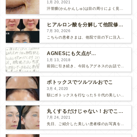
1月 20, 2021
汗管腫(かんかんしゅ)は目の周りによく見られるいぼです。 以前は炭酸ガスレーザーでイボ組織を削って（蒸散とかアブレーションと言います）治療していました。 汗管腫は治療しても再発しやすい難治...
ヒアルロン酸を分解して他院修正（目の下のチンダル現象とその補正）
7月 30, 2026
こちらの患者さまは、他院で目の下に注入したヒアルロン酸がチンダル現象を起こしていたため、 ヒアルロン酸を分解する薬（ヒアルロニダーゼ）で分解してから 改めてヒアルロン酸を入れ直しました。 ...
AGNESにも欠点が…
1月 13, 2018
前回に引き続き、今回もアグネスのお話です。 AGNESはとっても良い治療である一方、 欠点もいくつかありますので、そちらもお話ししておきますね。 AGNESの欠点 1. ダウンタイム A...
ボトックスでツルツルおでこ
3月 4, 2020
額にボトックスを行なった５０代の美しい女性です。 エイジングとともに横ジワが目立つようになって、 キメが乱れてツヤが無くなってきます。 ボトックスを額に注射すると 横ジワが目立たなくな...
丸くするだけじゃない！おでこのヒアルロン酸注射
7月 24, 2021
先日、ご紹介した美しい患者様のお写真を使わせていただいて、おでこのヒアルロン酸注射について説明します。 （≫ 写真の患者様の経過はこちら『２年間で若返って綺麗になられた患者様』） なぜおでこに...