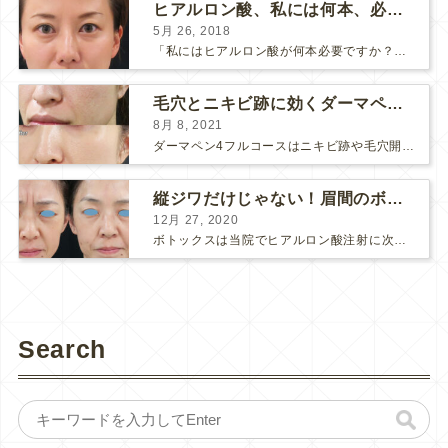
ヒアルロン酸、私には何本、必要ですか？
5月 26, 2018
「私にはヒアルロン酸が何本必要ですか？」 診察の時によく聞かれますが、なかなか難しい質問です。 どこまでこだわってキレイにしたいかによって 使うヒアルロン酸の量が変わるからです。 前回もご紹介させ...
毛穴とニキビ跡に効くダーマペン４フルコース
8月 8, 2021
ダーマペン4フルコースはニキビ跡や毛穴開きで悩まれている方に自信を持ってお勧めできる美肌治療です。 ↑ ダーマペン4フルコースを4回行いました。 ニキビ跡と毛穴開きが改善して肌のキメが整いまし...
縦ジワだけじゃない！眉間のボトックス注射
12月 27, 2020
ボトックスは当院でヒアルロン酸注射に次いで人気のある治療です。 私自身、美容治療が制限されていた妊娠・授乳中に一番やりたかったのはボトックスで、 「ボトックスが世の中から無くなったら困る！」と...
Search