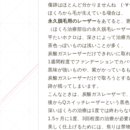
傷跡はほとんど分かりませんね (･∀･)
ほくろから毛が生えている場合は、
永久脱毛用のレーザー
をあてると、
（ほくろ治療部位の永久脱毛レーザ
平たいホクロは、深さによって治療
茶色っぽいものは浅いことが多く、
炭酸ガスレーザーだけできれいに取
1週間程度でファンデーションでカバ
黒味が強いものや、紫がかっている
炭酸ガスレーザーだけで取ろうとす
跡が残ってしまいます。
こんなときは、炭酸ガスレーザーで
後からQスイッチレーザーという黒
深いほくろの治療は1度では終わらな
1.5ヶ月に1度、3回程度の治療が必
美しく仕上げるためには、焦りは禁