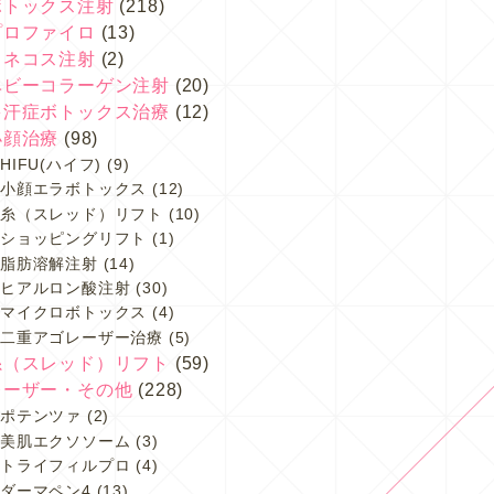
ボトックス注射
(218)
プロファイロ
(13)
スネコス注射
(2)
ベビーコラーゲン注射
(20)
多汗症ボトックス治療
(12)
小顔治療
(98)
HIFU(ハイフ)
(9)
小顔エラボトックス
(12)
糸（スレッド）リフト
(10)
ショッピングリフト
(1)
脂肪溶解注射
(14)
ヒアルロン酸注射
(30)
マイクロボトックス
(4)
二重アゴレーザー治療
(5)
糸（スレッド）リフト
(59)
レーザー・その他
(228)
ポテンツァ
(2)
美肌エクソソーム
(3)
トライフィルプロ
(4)
ダーマペン4
(13)