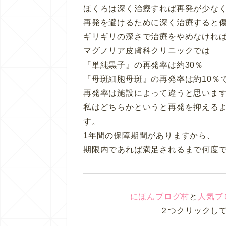
ほくろは深く治療すれば再発が少な
再発を避けるために深く治療すると
ギリギリの深さで治療をやめなけれ
マグノリア皮膚科クリニックでは
『単純黒子』の再発率は約30％
『母斑細胞母斑』の再発率は約10％
再発率は施設によって違うと思いま
私はどちらかというと再発を抑える
す。
1年間の保障期間がありますから、
期限内であれば満足されるまで何度
にほんブログ村
と
人気ブ
２つクリックし