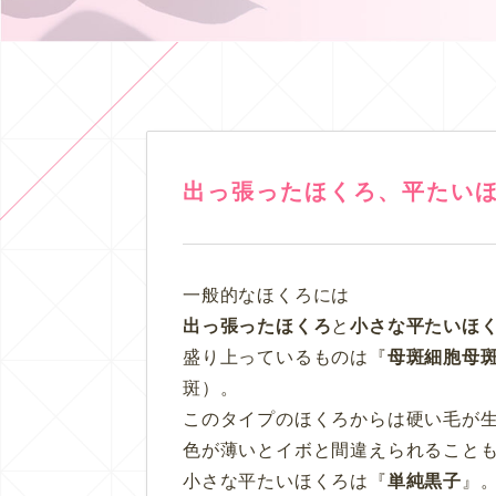
出っ張ったほくろ、平たい
一般的なほくろには
出っ張ったほくろ
と
小さな平たいほ
盛り上っているものは『
母斑細胞母
斑）。
このタイプのほくろからは硬い毛が
色が薄いとイボと間違えられること
小さな平たいほくろは『
単純黒子
』