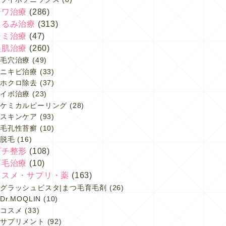
シワ治療
(286)
たるみ治療
(313)
シミ治療
(47)
美肌治療
(260)
毛穴治療
(49)
ニキビ治療
(33)
ホクロ除去
(37)
イボ治療
(23)
ケミカルピーリング
(28)
スキンケア
(93)
毛孔性苔癬
(10)
脱毛
(16)
プチ整形
(108)
育毛治療
(10)
コスメ・サプリ・薬
(163)
グラッシュビスタ|まつ毛育毛剤
(26)
Dr.MOQLIN
(10)
コスメ
(33)
サプリメント
(92)