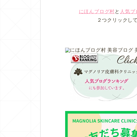
にほんブログ村
と
人気ブ
２つクリックし