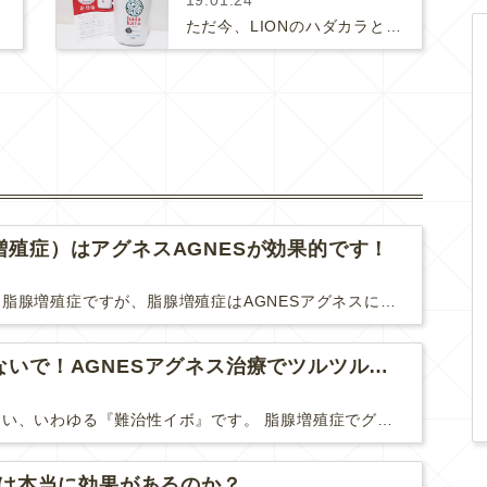
19.01.24
ただ今、LIONのハダカラという泡で出るボディーソープを限定50本、プレゼントしています。対象は３０〜４０代女性です。５５０m…
増殖症）はアグネスAGNESが効果的です！
難治性いぼに分類される脂腺増殖症ですが、脂腺増殖症はAGNESアグネスにとても良く反応して、きれいに治すことができます。 ↑ 脂腺増殖症をアグネスAGNESで３回治療した1ヶ月後の写真です。...
脂腺増殖症は諦めないで！AGNESアグネス治療でツルツル肌に！
脂腺増殖症は治療が難しい、いわゆる『難治性イボ』です。 脂腺増殖症でググると、治療法として液体窒素、メスやパンチングによる外科的切除、炭酸ガスレーザーなどが出て来ますが、実際のところ、液体窒...
Uは本当に効果があるのか？