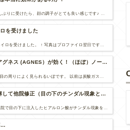
先日、ハイフHIFUを久しぶりに受けたら、顔の調子がとても良い感じです♪ 私はハイフHIFU後はいつも３日位、人には気付かれない程度に軽く腫れて、その後、グングンと顔が引き締まります。 ...
イロを受けました
やっと２回目のプロファイロを受けました。 ↑ 写真はプロファイロ翌日です。 この距離の写真では凹凸は映らないですし、 実物も、首がよく見ると凹凸が残っている位で、 それも３日で...
目周りのイボにはアグネス (AGNES）が効く！（ほぼ）ノーダウンタイムのイボ治療
汗管腫(かんかんしゅ)は目の周りによく見られるいぼです。 以前は炭酸ガスレーザーでイボ組織を削って（蒸散とかアブレーションと言います）治療していました。 汗管腫は治療しても再発しやすい難治...
ヒアルロン酸を分解して他院修正（目の下のチンダル現象とその補正）
こちらの患者さまは、他院で目の下に注入したヒアルロン酸がチンダル現象を起こしていたため、 ヒアルロン酸を分解する薬（ヒアルロニダーゼ）で分解してから 改めてヒアルロン酸を入れ直しました。 ...
が…