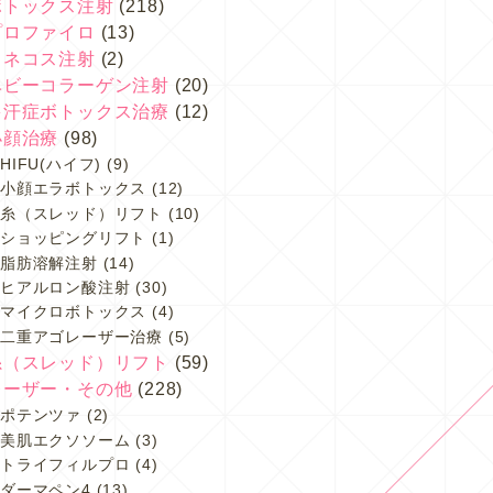
ボトックス注射
(218)
プロファイロ
(13)
スネコス注射
(2)
ベビーコラーゲン注射
(20)
多汗症ボトックス治療
(12)
小顔治療
(98)
HIFU(ハイフ)
(9)
小顔エラボトックス
(12)
糸（スレッド）リフト
(10)
ショッピングリフト
(1)
脂肪溶解注射
(14)
ヒアルロン酸注射
(30)
マイクロボトックス
(4)
二重アゴレーザー治療
(5)
糸（スレッド）リフト
(59)
レーザー・その他
(228)
ポテンツァ
(2)
美肌エクソソーム
(3)
トライフィルプロ
(4)
ダーマペン4
(13)