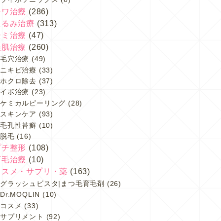
シワ治療
(286)
たるみ治療
(313)
シミ治療
(47)
美肌治療
(260)
毛穴治療
(49)
ニキビ治療
(33)
ホクロ除去
(37)
イボ治療
(23)
ケミカルピーリング
(28)
スキンケア
(93)
毛孔性苔癬
(10)
脱毛
(16)
プチ整形
(108)
育毛治療
(10)
コスメ・サプリ・薬
(163)
グラッシュビスタ|まつ毛育毛剤
(26)
Dr.MOQLIN
(10)
コスメ
(33)
サプリメント
(92)