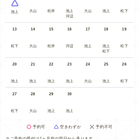
大山
松井
池上
大山
池上
松下
池上
河辺
13
14
15
16
17
18
19
松下
大山
松井
河辺
池上
池上
松下
松下
20
21
22
23
24
25
26
池上
池上
池上
池上
大山
池上
松下
27
28
29
30
松下
大山
池上
池上
予約可
空きわずか
予約不可
※ご予約の受付は1ヶ月前の同日から承ります。