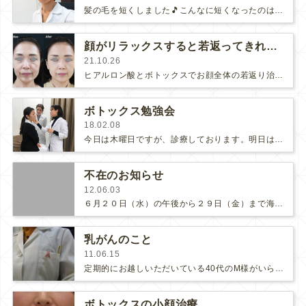
髪の毛を短くしました🎵こんなに短くなったのは何年ぶりだろう。シャンプーやドライヤーもとっても楽になりました🎵最近、水泳…
顔がリラックスすると若返ってきれいになる
21.10.26
ヒアルロン酸とボトックスでお顔全体の若返り治療を行なった50代の美しいモニターさまをご紹介します。治療前は目に下のクマやゴルゴライ…
ボトックス勉強会
18.02.08
今日は木曜日ですが、診療しております。明日は休診日になります。どうぞよろしくお願いいたします！★☆★☆★☆★☆★☆先日、診療…
不在のお知らせ
12.06.03
６月２０日（水）の午後から２９日（金）まで海外研修のため、池上が不在となります。この間、代診の医師が診察にあたりますが、ヒアル…
乳がんのこと
11.06.15
定期的にお越しいただいている40代のM様がいらっしゃって、「実は乳がんが見つかって、明日、入院して手術することになりました。し…
ボトックスの小顔治療