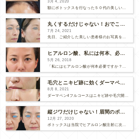
3月 4, 2020
額にボトックスを行なった５０代の美しい女性です。 エイジングとともに横ジワが目立つようになって、 キメが乱れてツヤが無くなってきます。 ボトックスを額に注射すると 横ジワが目立たなくな...
丸くするだけじゃない！おでこのヒアルロン酸注射
7月 24, 2021
先日、ご紹介した美しい患者様のお写真を使わせていただいて、おでこのヒアルロン酸注射について説明します。 （≫ 写真の患者様の経過はこちら『２年間で若返って綺麗になられた患者様』） なぜおでこに...
ヒアルロン酸、私には何本、必要ですか？
5月 26, 2018
「私にはヒアルロン酸が何本必要ですか？」 診察の時によく聞かれますが、なかなか難しい質問です。 どこまでこだわってキレイにしたいかによって 使うヒアルロン酸の量が変わるからです。 前回もご紹介させ...
毛穴とニキビ跡に効くダーマペン４フルコース
8月 8, 2021
ダーマペン4フルコースはニキビ跡や毛穴開きで悩まれている方に自信を持ってお勧めできる美肌治療です。 ↑ ダーマペン4フルコースを4回行いました。 ニキビ跡と毛穴開きが改善して肌のキメが整いまし...
縦ジワだけじゃない！眉間のボトックス注射
12月 27, 2020
ボトックスは当院でヒアルロン酸注射に次いで人気のある治療です。 私自身、美容治療が制限されていた妊娠・授乳中に一番やりたかったのはボトックスで、 「ボトックスが世の中から無くなったら困る！」と...