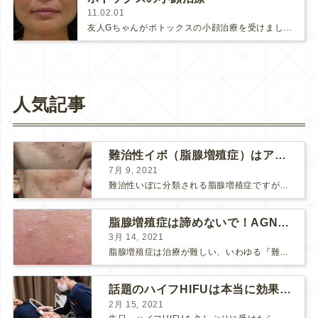
11.02.01
友人Gちゃんがボトックスの小顔治療を受けました。Gちゃんは、スラ～ッと背が高くて、お洒落で、モデルさんのようにカッコ良い女性で…
人気記事
難治性イボ（脂腺増殖症）はアグネスAGNESが効果的です！
7月 9, 2021
難治性いぼに分類される脂腺増殖症ですが、脂腺増殖症はAGNESアグネスにとても良く反応して、きれいに治すことができます。 ↑ 脂腺増殖症をアグネスAGNESで３回治療した1ヶ月後の写真です。...
脂腺増殖症は諦めないで！AGNESアグネス治療でツルツル肌に！
3月 14, 2021
脂腺増殖症は治療が難しい、いわゆる『難治性イボ』です。 脂腺増殖症でググると、治療法として液体窒素、メスやパンチングによる外科的切除、炭酸ガスレーザーなどが出て来ますが、実際のところ、液体窒...
話題のハイフHIFUは本当に効果があるのか？
2月 15, 2021