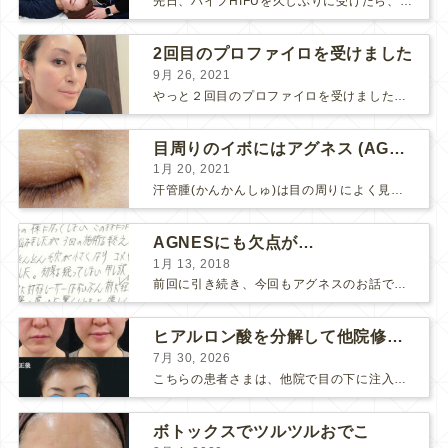
先日、ハイフHIFUを久しぶりに受けたら、顔の調子がとても良い感じです♪ 私はハイフHIFU後はいつも３日位、人には気付かれない程度に軽く腫れて、その後、グングンと顔が引き締まります。 ...
2回目のプロファイロを受けました
9月 26, 2021
やっと２回目のプロファイロを受けました。 ↑ 写真はプロファイロ翌日です。 この距離の写真では凹凸は映らないですし、 実物も、首がよく見ると凹凸が残っている位で、 それも３日で...
目周りのイボにはアグネス (AGNES）が効く！（ほぼ）ノーダウンタイムのイボ治療
1月 20, 2021
汗管腫(かんかんしゅ)は目の周りによく見られるいぼです。 以前は炭酸ガスレーザーでイボ組織を削って（蒸散とかアブレーションと言います）治療していました。 汗管腫は治療しても再発しやすい難治...
AGNESにも欠点が…
1月 13, 2018
前回に引き続き、今回もアグネスのお話です。 AGNESはとっても良い治療である一方、 欠点もいくつかありますので、そちらもお話ししておきますね。 AGNESの欠点 1. ダウンタイム A...
ヒアルロン酸を分解して他院修正（目の下のチンダル現象とその補正）
7月 30, 2026
こちらの患者さまは、他院で目の下に注入したヒアルロン酸がチンダル現象を起こしていたため、 ヒアルロン酸を分解する薬（ヒアルロニダーゼ）で分解してから 改めてヒアルロン酸を入れ直しました。 ...
ボトックスでツルツルおでこ