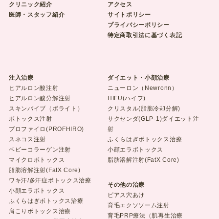
クリニック紹介
アクセス
医師・スタッフ紹介
サイトポリシー
プライバシーポリシー
特定商取引法に基づく表記
注入治療
ダイエット・小顔治療
ヒアルロン酸注射
ニューロン（Newronn）
ヒアルロン酸分解注射
HIFU(ハイフ)
スキンバイブ（ボライト）
クリスタル(脂肪冷却分解)
ボトックス注射
サクセンダ(GLP-1)ダイエット注
プロファイロ(PROFHIRO)
射
スネコス注射
ふくらはぎボトックス治療
ベビーコラーゲン注射
小顔エラボトックス
マイクロボトックス
脂肪溶解注射(FatX Core)
脂肪溶解注射(FatX Core)
ワキ汗/多汗症ボトックス治療
その他の治療
小顔エラボトックス
ピアス穴あけ
ふくらはぎボトックス治療
育毛エクソソーム注射
肩こりボトックス治療
育毛PRP療法（肌再生治療