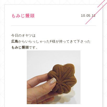
もみじ饅頭
10.05.12
今日のオヤツは
広島
からいらっしゃったF様が持ってきて下さった
もみじ饅頭
です。