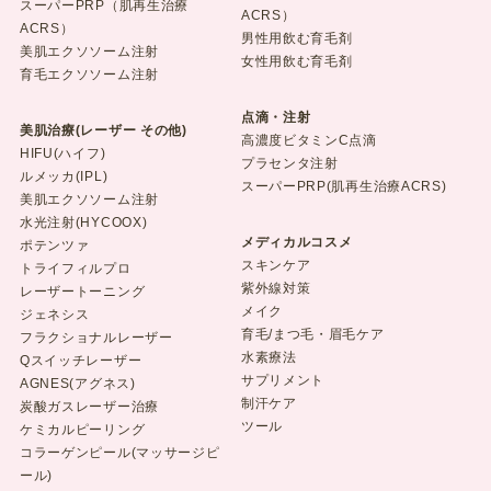
スーパーPRP（肌再生治療
ACRS）
ACRS）
男性用飲む育毛剤
美肌エクソソーム注射
女性用飲む育毛剤
育毛エクソソーム注射
点滴・注射
美肌治療(レーザー その他)
高濃度ビタミンC点滴
HIFU(ハイフ)
プラセンタ注射
ルメッカ(IPL)
スーパーPRP(肌再生治療ACRS)
美肌エクソソーム注射
水光注射(HYCOOX)
メディカルコスメ
ポテンツァ
スキンケア
トライフィルプロ
紫外線対策
レーザートーニング
メイク
ジェネシス
育毛/まつ毛・眉毛ケア
フラクショナルレーザー
水素療法
Qスイッチレーザー
サプリメント
AGNES(アグネス)
制汗ケア
炭酸ガスレーザー治療
ツール
ケミカルピーリング
コラーゲンピール(マッサージピ
ール)