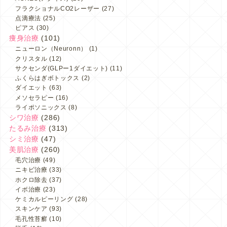
フラクショナルCO2レーザー
(27)
点滴療法
(25)
ピアス
(30)
痩身治療
(101)
ニューロン（Neuronn）
(1)
クリスタル
(12)
サクセンダ(GLPー1ダイエット)
(11)
ふくらはぎボトックス
(2)
ダイエット
(63)
メソセラピー
(16)
ライポソニックス
(8)
シワ治療
(286)
たるみ治療
(313)
シミ治療
(47)
美肌治療
(260)
毛穴治療
(49)
ニキビ治療
(33)
ホクロ除去
(37)
イボ治療
(23)
ケミカルピーリング
(28)
スキンケア
(93)
毛孔性苔癬
(10)