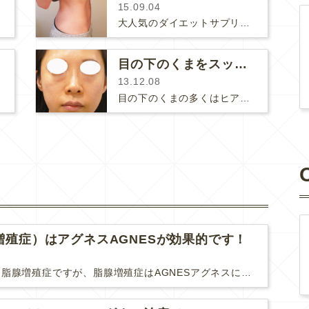
15.09.04
大人気のダイエットサプリメント、スリムビフィは私もスタッフ達も内服しています♡フジさんは元々スラリと背が高くてスタイルが良いので…
目の下のくまをスッキリ☆
13.12.08
目の下のくまの多くはヒアルロン酸を注射するとスッキリします。こういったタイプのクマはヒアルロン酸のとても良い適応です。クマだけ…
増殖症）はアグネスAGNESが効果的です！
難治性いぼに分類される脂腺増殖症ですが、脂腺増殖症はAGNESアグネスにとても良く反応して、きれいに治すことができます。 ↑ 脂腺増殖症をアグネスAGNESで３回治療した1ヶ月後の写真です。...