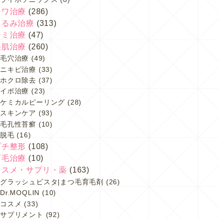
シワ治療
(286)
たるみ治療
(313)
シミ治療
(47)
美肌治療
(260)
毛穴治療
(49)
ニキビ治療
(33)
ホクロ除去
(37)
イボ治療
(23)
ケミカルピーリング
(28)
スキンケア
(93)
毛孔性苔癬
(10)
脱毛
(16)
プチ整形
(108)
育毛治療
(10)
コスメ・サプリ・薬
(163)
グラッシュビスタ|まつ毛育毛剤
(26)
Dr.MOQLIN
(10)
コスメ
(33)
サプリメント
(92)