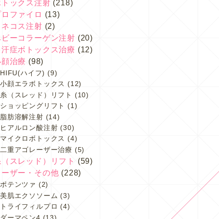
ボトックス注射
(218)
プロファイロ
(13)
スネコス注射
(2)
ベビーコラーゲン注射
(20)
多汗症ボトックス治療
(12)
小顔治療
(98)
HIFU(ハイフ)
(9)
小顔エラボトックス
(12)
糸（スレッド）リフト
(10)
ショッピングリフト
(1)
脂肪溶解注射
(14)
ヒアルロン酸注射
(30)
マイクロボトックス
(4)
二重アゴレーザー治療
(5)
糸（スレッド）リフト
(59)
レーザー・その他
(228)
ポテンツァ
(2)
美肌エクソソーム
(3)
トライフィルプロ
(4)
ダーマペン4
(13)