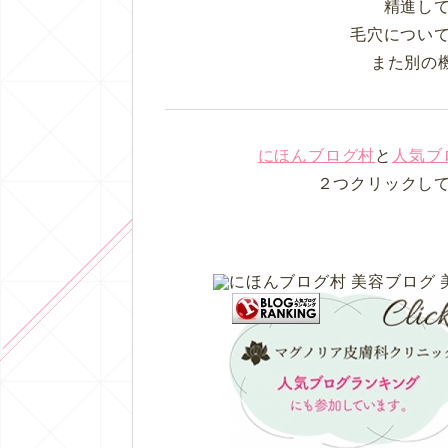
精進し
毛穴につい
また別の
にほんブログ村
と
人気ブ
２つクリックし