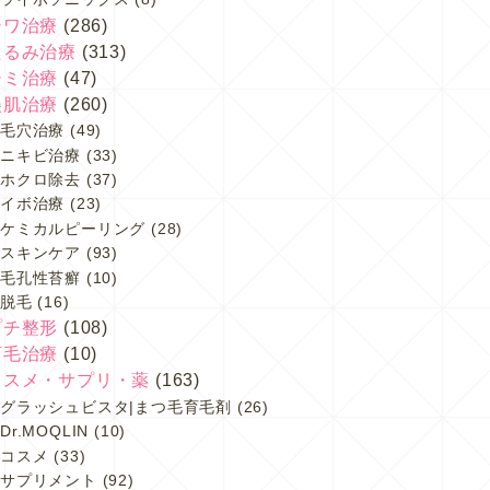
シワ治療
(286)
たるみ治療
(313)
シミ治療
(47)
美肌治療
(260)
毛穴治療
(49)
ニキビ治療
(33)
ホクロ除去
(37)
イボ治療
(23)
ケミカルピーリング
(28)
スキンケア
(93)
毛孔性苔癬
(10)
脱毛
(16)
プチ整形
(108)
育毛治療
(10)
コスメ・サプリ・薬
(163)
グラッシュビスタ|まつ毛育毛剤
(26)
Dr.MOQLIN
(10)
コスメ
(33)
サプリメント
(92)