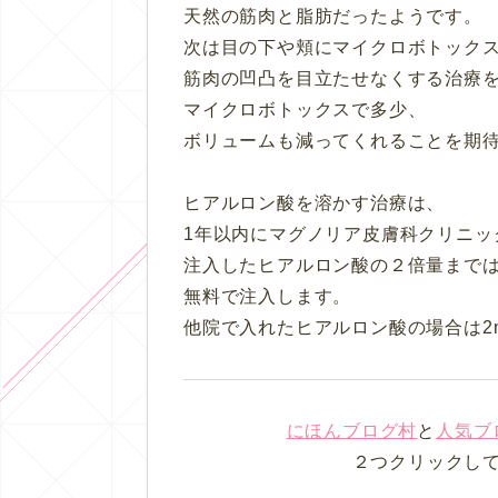
天然の筋肉と脂肪だったようです。
次は目の下や頬にマイクロボトック
筋肉の凹凸を目立たせなくする治療
マイクロボトックスで多少、
ボリュームも減ってくれることを期
ヒアルロン酸を溶かす治療は、
1年以内にマグノリア皮膚科クリニッ
注入したヒアルロン酸の２倍量まで
無料で注入します。
他院で入れたヒアルロン酸の場合は2
にほんブログ村
と
人気ブ
２つクリックし