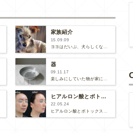
家族紹介
15.09.09
ヨヨはだいぶ、犬らしくなってきました♡ウチに来た時は目も合わないし、音に一切、反応しなかったので耳が聞こえないのかと思っていまし…
器
09.11.17
楽しみにしていた物が家に届きました(´艸｀)先日、京都で買った清水焼の器たちです♪清水寺からすぐの、その名も『茶わん坂』…
ヒアルロン酸とボトックスでお顔をシャープに
22.05.24
ヒアルロン酸とボトックスをお受けになった方をご紹介します。長期持続型ヒアルロン酸２本を使ってボトックスをエラ、眉間、アゴに注入し…