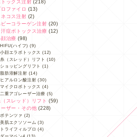
ボトックス注射
(218)
プロファイロ
(13)
スネコス注射
(2)
ベビーコラーゲン注射
(20)
多汗症ボトックス治療
(12)
小顔治療
(98)
HIFU(ハイフ)
(9)
小顔エラボトックス
(12)
糸（スレッド）リフト
(10)
ショッピングリフト
(1)
脂肪溶解注射
(14)
ヒアルロン酸注射
(30)
マイクロボトックス
(4)
二重アゴレーザー治療
(5)
糸（スレッド）リフト
(59)
レーザー・その他
(228)
ポテンツァ
(2)
美肌エクソソーム
(3)
トライフィルプロ
(4)
ダーマペン4
(13)