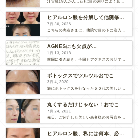
汗管腫(かんかんしゅ)は目の周りによく見られるいぼです。 以前は炭酸ガスレーザーでイボ組織を削って（蒸散とかアブレーションと言います）治療していました。 汗管腫は治療しても再発しやすい難治...
ヒアルロン酸を分解して他院修正（目の下のチンダル現象とその補正）
7月 30, 2026
こちらの患者さまは、他院で目の下に注入したヒアルロン酸がチンダル現象を起こしていたため、 ヒアルロン酸を分解する薬（ヒアルロニダーゼ）で分解してから 改めてヒアルロン酸を入れ直しました。 ...
AGNESにも欠点が…
1月 13, 2018
前回に引き続き、今回もアグネスのお話です。 AGNESはとっても良い治療である一方、 欠点もいくつかありますので、そちらもお話ししておきますね。 AGNESの欠点 1. ダウンタイム A...
ボトックスでツルツルおでこ
3月 4, 2020
額にボトックスを行なった５０代の美しい女性です。 エイジングとともに横ジワが目立つようになって、 キメが乱れてツヤが無くなってきます。 ボトックスを額に注射すると 横ジワが目立たなくな...
丸くするだけじゃない！おでこのヒアルロン酸注射
7月 24, 2021
先日、ご紹介した美しい患者様のお写真を使わせていただいて、おでこのヒアルロン酸注射について説明します。 （≫ 写真の患者様の経過はこちら『２年間で若返って綺麗になられた患者様』） なぜおでこに...
ヒアルロン酸、私には何本、必要ですか？