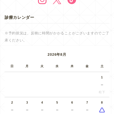
診療カレンダー
※予約状況は、反映に時間がかかることがございますのでご了
承ください。
2026年8月
日
月
火
水
木
金
土
1
松下
2
3
4
5
6
7
8