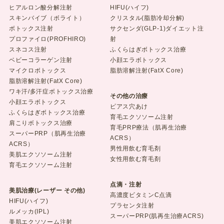
ヒアルロン酸分解注射
HIFU(ハイフ)
スキンバイブ（ボライト）
クリスタル(脂肪冷却分解)
ボトックス注射
サクセンダ(GLP-1)ダイエット注
プロファイロ(PROFHIRO)
射
スネコス注射
ふくらはぎボトックス治療
ベビーコラーゲン注射
小顔エラボトックス
マイクロボトックス
脂肪溶解注射(FatX Core)
脂肪溶解注射(FatX Core)
ワキ汗/多汗症ボトックス治療
その他の治療
小顔エラボトックス
ピアス穴あけ
ふくらはぎボトックス治療
育毛エクソソーム注射
肩こりボトックス治療
育毛PRP療法（肌再生治療
スーパーPRP（肌再生治療
ACRS）
ACRS）
男性用飲む育毛剤
美肌エクソソーム注射
女性用飲む育毛剤
育毛エクソソーム注射
点滴・注射
美肌治療(レーザー その他)
高濃度ビタミンC点滴
HIFU(ハイフ)
プラセンタ注射
ルメッカ(IPL)
スーパーPRP(肌再生治療ACRS)
美肌エクソソーム注射