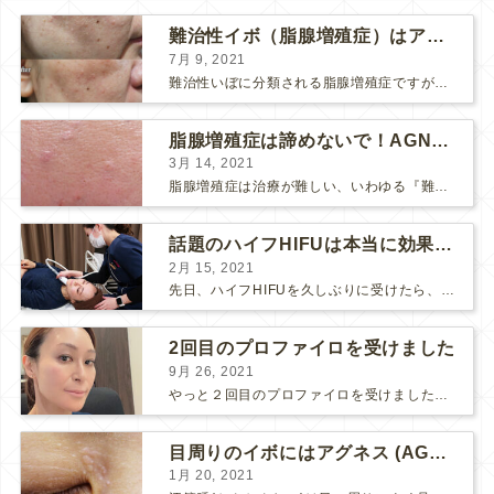
難治性イボ（脂腺増殖症）はアグネスAGNESが効果的です！
7月 9, 2021
難治性いぼに分類される脂腺増殖症ですが、脂腺増殖症はAGNESアグネスにとても良く反応して、きれいに治すことができます。 ↑ 脂腺増殖症をアグネスAGNESで３回治療した1ヶ月後の写真です。...
脂腺増殖症は諦めないで！AGNESアグネス治療でツルツル肌に！
3月 14, 2021
脂腺増殖症は治療が難しい、いわゆる『難治性イボ』です。 脂腺増殖症でググると、治療法として液体窒素、メスやパンチングによる外科的切除、炭酸ガスレーザーなどが出て来ますが、実際のところ、液体窒...
話題のハイフHIFUは本当に効果があるのか？
2月 15, 2021
先日、ハイフHIFUを久しぶりに受けたら、顔の調子がとても良い感じです♪ 私はハイフHIFU後はいつも３日位、人には気付かれない程度に軽く腫れて、その後、グングンと顔が引き締まります。 ...
2回目のプロファイロを受けました
9月 26, 2021
やっと２回目のプロファイロを受けました。 ↑ 写真はプロファイロ翌日です。 この距離の写真では凹凸は映らないですし、 実物も、首がよく見ると凹凸が残っている位で、 それも３日で...
目周りのイボにはアグネス (AGNES）が効く！（ほぼ）ノーダウンタイムのイボ治療
1月 20, 2021