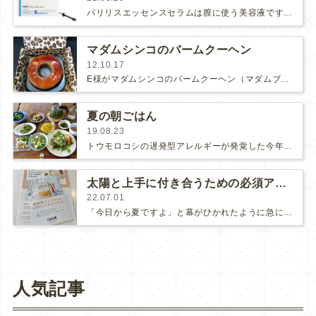
パリリスエッセンスセラムは膣に使う美容液です。私も使ってますし、人気の商品なんですが、膣の美容液って、ちょっと恥ずかしい、という…
マダムシンコのバームクーヘン
12.10.17
E様がマダムシンコのバームクーヘン（マダムブリュレ）を持って来て下さいました♪テレビなどで拝見したことがありましたが、初めて頂…
夏の朝ごはん
19.08.23
トウモロコシの遅発型アレルギーが発覚した今年は食卓にトウモロコシが並ばないのが寂しいですが、それでも夏の食卓は楽しいです。（…
太陽と上手に付き合うための必須アイテム
22.07.01
「今日から夏ですよ」と幕がひかれたように急に激しい夏がやって来て、毎日、暑いですね！寒いのが苦手な私は暖かくなるのを待ち侘び…
人気記事