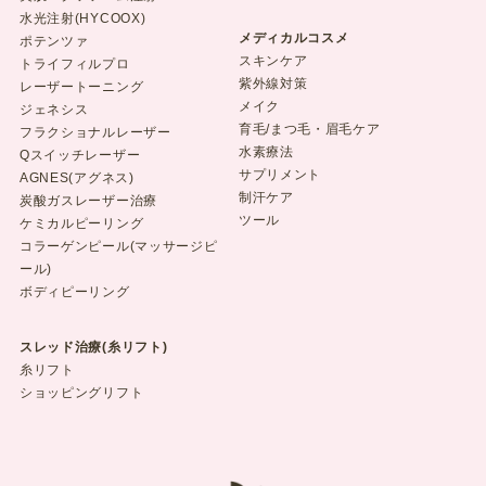
水光注射(HYCOOX)
メディカルコスメ
ポテンツァ
スキンケア
トライフィルプロ
紫外線対策
レーザートーニング
メイク
ジェネシス
育毛/まつ毛・眉毛ケア
フラクショナルレーザー
水素療法
Qスイッチレーザー
サプリメント
AGNES(アグネス)
制汗ケア
炭酸ガスレーザー治療
ツール
ケミカルピーリング
コラーゲンピール(マッサージピ
ール)
ボディピーリング
スレッド治療(糸リフト)
糸リフト
ショッピングリフト