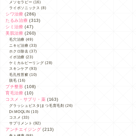
メソセラピー
(16)
ライポソニックス
(8)
シワ治療
(286)
たるみ治療
(313)
シミ治療
(47)
美肌治療
(260)
毛穴治療
(49)
ニキビ治療
(33)
ホクロ除去
(37)
イボ治療
(23)
ケミカルピーリング
(28)
スキンケア
(93)
毛孔性苔癬
(10)
脱毛
(16)
プチ整形
(108)
育毛治療
(10)
コスメ・サプリ・薬
(163)
グラッシュビスタ|まつ毛育毛剤
(26)
Dr.MOQLIN
(10)
コスメ
(33)
サプリメント
(92)
アンチエイジング
(213)
食と健康
(98)