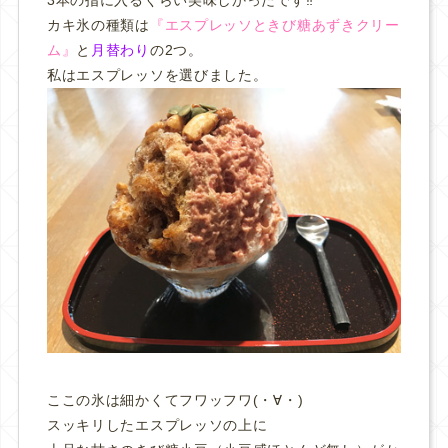
カキ氷の種類は
『エスプレッソときび糖あずきクリー
ム』
と
月替わり
の2つ。
私はエスプレッソを選びました。
ここの氷は細かくてフワッフワ(・∀・)
スッキリしたエスプレッソの上に