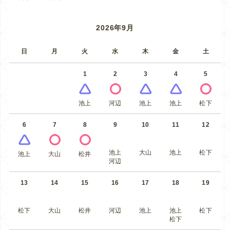
2026年9月
日
月
火
水
木
金
土
1
2
3
4
5
池上
河辺
池上
池上
松下
6
7
8
9
10
11
12
池上
大山
池上
松下
池上
大山
松井
河辺
13
14
15
16
17
18
19
松下
大山
松井
河辺
池上
池上
松下
松下