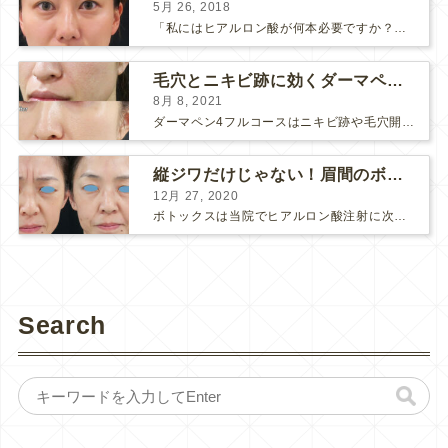
5月 26, 2018
「私にはヒアルロン酸が何本必要ですか？」 診察の時によく聞かれますが、なかなか難しい質問です。 どこまでこだわってキレイにしたいかによって 使うヒアルロン酸の量が変わるからです。 前回もご紹介させ...
毛穴とニキビ跡に効くダーマペン４フルコース
8月 8, 2021
ダーマペン4フルコースはニキビ跡や毛穴開きで悩まれている方に自信を持ってお勧めできる美肌治療です。 ↑ ダーマペン4フルコースを4回行いました。 ニキビ跡と毛穴開きが改善して肌のキメが整いまし...
縦ジワだけじゃない！眉間のボトックス注射
12月 27, 2020
ボトックスは当院でヒアルロン酸注射に次いで人気のある治療です。 私自身、美容治療が制限されていた妊娠・授乳中に一番やりたかったのはボトックスで、 「ボトックスが世の中から無くなったら困る！」と...
Search