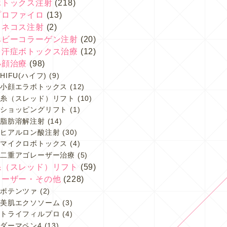
ボトックス注射
(218)
プロファイロ
(13)
スネコス注射
(2)
ベビーコラーゲン注射
(20)
多汗症ボトックス治療
(12)
小顔治療
(98)
HIFU(ハイフ)
(9)
小顔エラボトックス
(12)
糸（スレッド）リフト
(10)
ショッピングリフト
(1)
脂肪溶解注射
(14)
ヒアルロン酸注射
(30)
マイクロボトックス
(4)
二重アゴレーザー治療
(5)
糸（スレッド）リフト
(59)
レーザー・その他
(228)
ポテンツァ
(2)
美肌エクソソーム
(3)
トライフィルプロ
(4)
ダーマペン4
(13)