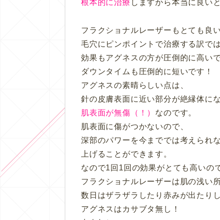
根本的に治療
しますから本当に良い
フラクショナルレーザーもとても良
毛穴にピンポイントで治療する訳で
効果もアグネスの方が圧倒的に高い
ダウンタイムも圧倒的に短いです！
アグネスの素晴らしい点は、
針の皮膚表面に近い部分が絶縁体に
肌表面が無傷（！）
なのです。
肌表面に傷がつかないので、
深部のパワーを今まででは考えられ
上げることができます。
なので1回1回の効果がとても高いので
フラクショナルレーザーは肌の浅い
数日はザラザラしたり赤みが出たり
アグネスはカサブタ無し！