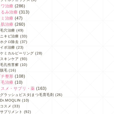
シワ治療
(286)
たるみ治療
(313)
シミ治療
(47)
美肌治療
(260)
毛穴治療
(49)
ニキビ治療
(33)
ホクロ除去
(37)
イボ治療
(23)
ケミカルピーリング
(28)
スキンケア
(93)
毛孔性苔癬
(10)
脱毛
(16)
プチ整形
(108)
育毛治療
(10)
コスメ・サプリ・薬
(163)
グラッシュビスタ|まつ毛育毛剤
(26)
Dr.MOQLIN
(10)
コスメ
(33)
サプリメント
(92)