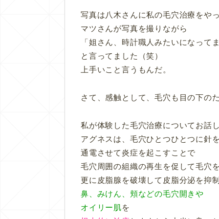
写真は八木さんに私の毛穴治療をや
マツさんが写真を撮りながら
「姐さん、時計職人みたいになって
と言ってました（笑）
上手いこと言うもんだ。
さて、感触として、毛穴も目の下の
私が体験した毛穴治療についてお話
アグネスは、毛穴ひとつひとつに針
通電させて炎症を起こすことで
毛穴周囲の組織の再生を促して毛穴
更に皮脂腺を破壊して皮脂分泌を抑
鼻、みけん、頬などの毛穴開きや
オイリー肌
を