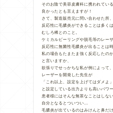
そのお陰で美容皮膚科に携われてい
良かったとも言えますが！
さて、製造販売元に問い合わせた所
反応性に毛膿炎ができることは多く
むしろ稀とのこと。
ケミカルピーリングや脱毛等のレー
反応性に無菌性毛膿炎が出ることは
私の場合もたまたま強く反応したの
と言いますか、
欲張りでせっかちな私が例によって
レーザーを開発した先生が
「これ以上、設定を上げてはダメよ
と設定している出力よりも高いパワ
患者様にはそんな無茶なことはしな
自分となるとついつい…
毛膿炎が出ているのはみけんと鼻だ