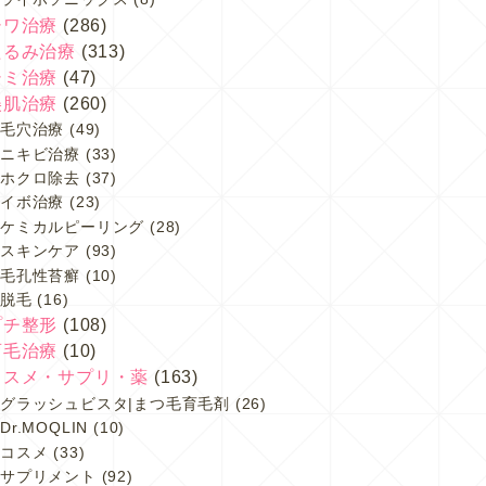
シワ治療
(286)
たるみ治療
(313)
シミ治療
(47)
美肌治療
(260)
毛穴治療
(49)
ニキビ治療
(33)
ホクロ除去
(37)
イボ治療
(23)
ケミカルピーリング
(28)
スキンケア
(93)
毛孔性苔癬
(10)
脱毛
(16)
プチ整形
(108)
育毛治療
(10)
コスメ・サプリ・薬
(163)
グラッシュビスタ|まつ毛育毛剤
(26)
Dr.MOQLIN
(10)
コスメ
(33)
サプリメント
(92)