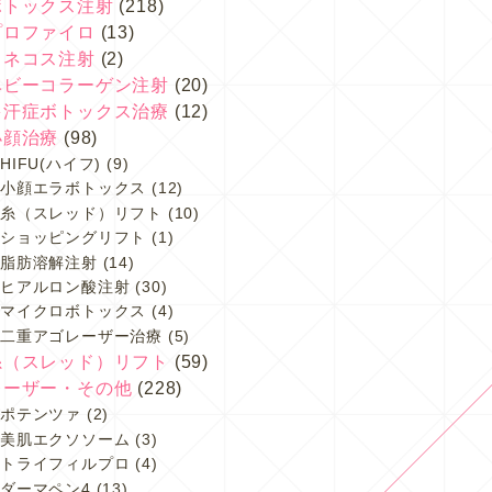
ボトックス注射
(218)
プロファイロ
(13)
スネコス注射
(2)
ベビーコラーゲン注射
(20)
多汗症ボトックス治療
(12)
小顔治療
(98)
HIFU(ハイフ)
(9)
小顔エラボトックス
(12)
糸（スレッド）リフト
(10)
ショッピングリフト
(1)
脂肪溶解注射
(14)
ヒアルロン酸注射
(30)
マイクロボトックス
(4)
二重アゴレーザー治療
(5)
糸（スレッド）リフト
(59)
レーザー・その他
(228)
ポテンツァ
(2)
美肌エクソソーム
(3)
トライフィルプロ
(4)
ダーマペン4
(13)