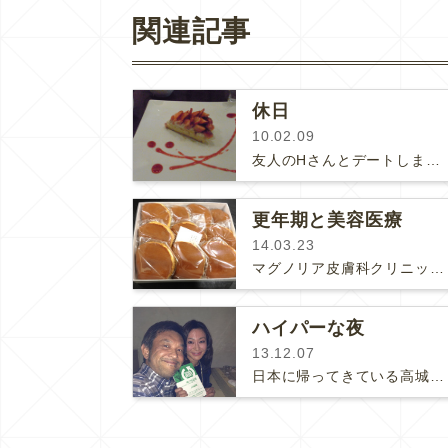
関連記事
休日
10.02.09
友人のHさんとデートしました(･∀･)♪彼女は占星術の先生で、その世界ではとっても著名な方なのだそう。本もたくさんお書きにな…
更年期と美容医療
14.03.23
マグノリア皮膚科クリニックには更年期に差し掛かった40代後半〜50代の患者様が沢山お見えになります。更年期に差し掛かるとホル…
ハイパーな夜
13.12.07
日本に帰ってきている高城剛さんを囲んでの食事会。高城さんは頭の中が素晴らしく整理された方で頭の回転の良さと豊富な知識には驚愕しま…