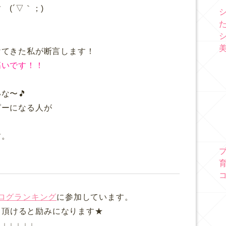
(´▽｀；)ゞ
けてきた私が断言します！
高いです！！
な〜🎵
ピーになる人が
す。
ログランキング
に参加しています。
て頂けると励みになります★
↓ ↓ ↓ ↓ ↓