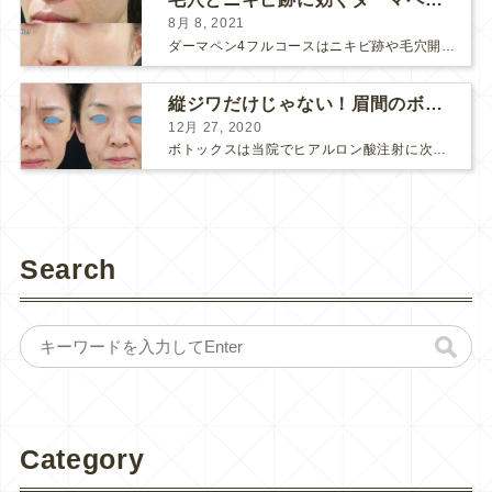
8月 8, 2021
ダーマペン4フルコースはニキビ跡や毛穴開きで悩まれている方に自信を持ってお勧めできる美肌治療です。 ↑ ダーマペン4フルコースを4回行いました。 ニキビ跡と毛穴開きが改善して肌のキメが整いまし...
縦ジワだけじゃない！眉間のボトックス注射
12月 27, 2020
ボトックスは当院でヒアルロン酸注射に次いで人気のある治療です。 私自身、美容治療が制限されていた妊娠・授乳中に一番やりたかったのはボトックスで、 「ボトックスが世の中から無くなったら困る！」と...
Search
Category