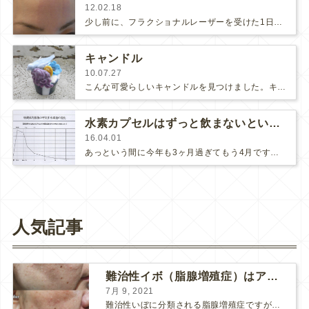
12.02.18
少し前に、フラクショナルレーザーを受けた1日後の状態を報告しました。（そのときの記事はこちら）その後、肌のテクスチャーが良くなっ…
キャンドル
10.07.27
こんな可愛らしいキャンドルを見つけました。キャンドルは大好きです。可愛い物や良い香りの物を見つけるとついつい買ってしまいます。…
水素カプセルはずっと飲まないといけない？
16.04.01
あっという間に今年も3ヶ月過ぎてもう4月です！マグノリア皮膚科クリニックはこの4月で10周年を迎えます。「もう10年？？？」もう…
人気記事
難治性イボ（脂腺増殖症）はアグネスAGNESが効果的です！
7月 9, 2021
難治性いぼに分類される脂腺増殖症ですが、脂腺増殖症はAGNESアグネスにとても良く反応して、きれいに治すことができます。 ↑ 脂腺増殖症をアグネスAGNESで３回治療した1ヶ月後の写真です。...