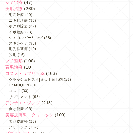
シミ治療
(47)
美肌治療
(260)
毛穴治療
(49)
ニキビ治療
(33)
ホクロ除去
(37)
イボ治療
(23)
ケミカルピーリング
(28)
スキンケア
(93)
毛孔性苔癬
(10)
脱毛
(16)
プチ整形
(108)
育毛治療
(10)
コスメ・サプリ・薬
(163)
グラッシュビスタ|まつ毛育毛剤
(26)
Dr.MOQLIN
(10)
コスメ
(33)
サプリメント
(92)
アンチエイジング
(213)
食と健康
(98)
美容皮膚科・クリニック
(160)
美容皮膚科
(28)
クリニック
(137)
プライベート
(527)