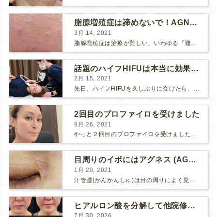
脂腺増殖症は諦めないで！AGNESアグネス治療でツルツル肌に！
3月 14, 2021
脂腺増殖症は治療が難しい、いわゆる『難治性イボ』です。 脂腺増殖症でググると、治療法として液体窒素、メスやパンチングによる外科的切除、炭酸ガスレーザーなどが出て来ますが、実際のところ、液体窒...
話題のハイフHIFUは本当に効果があるのか？
2月 15, 2021
先日、ハイフHIFUを久しぶりに受けたら、顔の調子がとても良い感じです♪ 私はハイフHIFU後はいつも３日位、人には気付かれない程度に軽く腫れて、その後、グングンと顔が引き締まります。 ...
2回目のプロファイロを受けました
9月 26, 2021
やっと２回目のプロファイロを受けました。 ↑ 写真はプロファイロ翌日です。 この距離の写真では凹凸は映らないですし、 実物も、首がよく見ると凹凸が残っている位で、 それも３日で...
目周りのイボにはアグネス (AGNES）が効く！（ほぼ）ノーダウンタイムのイボ治療
1月 20, 2021
汗管腫(かんかんしゅ)は目の周りによく見られるいぼです。 以前は炭酸ガスレーザーでイボ組織を削って（蒸散とかアブレーションと言います）治療していました。 汗管腫は治療しても再発しやすい難治...
ヒアルロン酸を分解して他院修正（目の下のチンダル現象とその補正）
7月 30, 2026