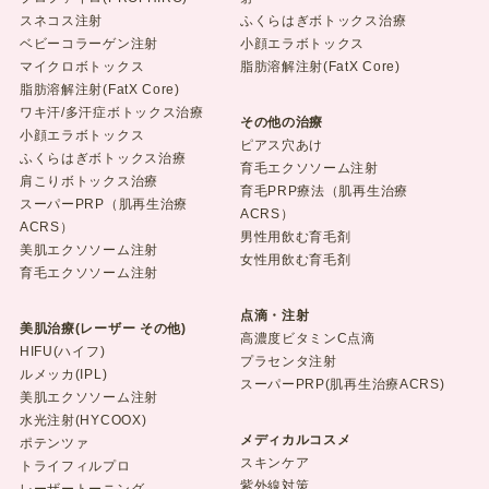
スネコス注射
ふくらはぎボトックス治療
ベビーコラーゲン注射
小顔エラボトックス
マイクロボトックス
脂肪溶解注射(FatX Core)
脂肪溶解注射(FatX Core)
ワキ汗/多汗症ボトックス治療
その他の治療
小顔エラボトックス
ピアス穴あけ
ふくらはぎボトックス治療
育毛エクソソーム注射
肩こりボトックス治療
育毛PRP療法（肌再生治療
スーパーPRP（肌再生治療
ACRS）
ACRS）
男性用飲む育毛剤
美肌エクソソーム注射
女性用飲む育毛剤
育毛エクソソーム注射
点滴・注射
美肌治療(レーザー その他)
高濃度ビタミンC点滴
HIFU(ハイフ)
プラセンタ注射
ルメッカ(IPL)
スーパーPRP(肌再生治療ACRS)
美肌エクソソーム注射
水光注射(HYCOOX)
メディカルコスメ
ポテンツァ
スキンケア
トライフィルプロ
紫外線対策
レーザートーニング