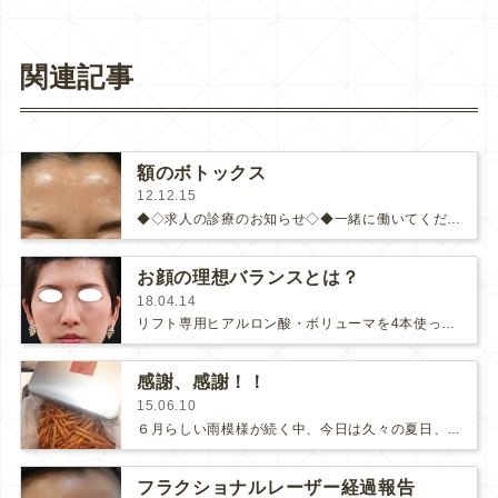
関連記事
額のボトックス
12.12.15
◆◇求人の診療のお知らせ◇◆一緒に働いてくださる看護師と医師を募集しています！ご興味のある方、ぜひこちらをご覧下さいませ♪◆◇…
お顔の理想バランスとは？
18.04.14
リフト専用ヒアルロン酸・ボリューマを4本使って顔のバランスを整えた方をご紹介します。↑治療前元々キレイな方ですね！↑4本注…
感謝、感謝！！
15.06.10
６月らしい雨模様が続く中、今日は久々の夏日、緑が美しい気持ちの良い一日ですね。半年ぶりに元気なお顔を見せて下さったYさまが芋け…
フラクショナルレーザー経過報告