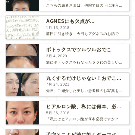
こちらの患者さまは、他院で目の下に注入したヒアルロン酸がチンダル現象を起こしていたため、 ヒアルロン酸を分解する薬（ヒアルロニダーゼ）で分解してから 改めてヒアルロン酸を入れ直しました。 ...
AGNESにも欠点が…
1月 13, 2018
前回に引き続き、今回もアグネスのお話です。 AGNESはとっても良い治療である一方、 欠点もいくつかありますので、そちらもお話ししておきますね。 AGNESの欠点 1. ダウンタイム A...
ボトックスでツルツルおでこ
3月 4, 2020
額にボトックスを行なった５０代の美しい女性です。 エイジングとともに横ジワが目立つようになって、 キメが乱れてツヤが無くなってきます。 ボトックスを額に注射すると 横ジワが目立たなくな...
丸くするだけじゃない！おでこのヒアルロン酸注射
7月 24, 2021
先日、ご紹介した美しい患者様のお写真を使わせていただいて、おでこのヒアルロン酸注射について説明します。 （≫ 写真の患者様の経過はこちら『２年間で若返って綺麗になられた患者様』） なぜおでこに...
ヒアルロン酸、私には何本、必要ですか？
5月 26, 2018
「私にはヒアルロン酸が何本必要ですか？」 診察の時によく聞かれますが、なかなか難しい質問です。 どこまでこだわってキレイにしたいかによって 使うヒアルロン酸の量が変わるからです。 前回もご紹介させ...
毛穴とニキビ跡に効くダーマペン４フルコース