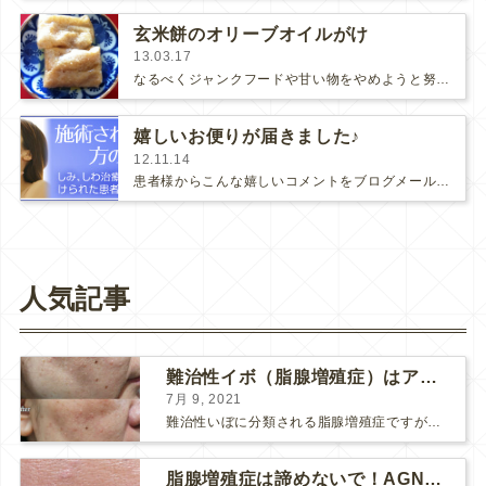
玄米餅のオリーブオイルがけ
13.03.17
なるべくジャンクフードや甘い物をやめようと努力していますが、もともとポテチやおかき、スイーツが大好きでなかなかやめられません…
嬉しいお便りが届きました♪
12.11.14
患者様からこんな嬉しいコメントをブログメールに頂きました。♡ブログランキングワンクリック応援お願いします♡◆◇◆◇◆◇◆◇…
人気記事
難治性イボ（脂腺増殖症）はアグネスAGNESが効果的です！
7月 9, 2021
難治性いぼに分類される脂腺増殖症ですが、脂腺増殖症はAGNESアグネスにとても良く反応して、きれいに治すことができます。 ↑ 脂腺増殖症をアグネスAGNESで３回治療した1ヶ月後の写真です。...
脂腺増殖症は諦めないで！AGNESアグネス治療でツルツル肌に！