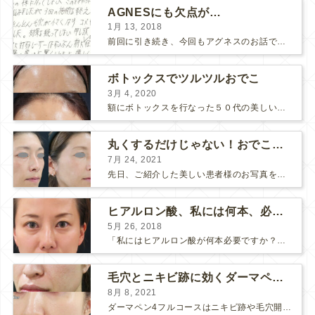
AGNESにも欠点が…
1月 13, 2018
前回に引き続き、今回もアグネスのお話です。 AGNESはとっても良い治療である一方、 欠点もいくつかありますので、そちらもお話ししておきますね。 AGNESの欠点 1. ダウンタイム A...
ボトックスでツルツルおでこ
3月 4, 2020
額にボトックスを行なった５０代の美しい女性です。 エイジングとともに横ジワが目立つようになって、 キメが乱れてツヤが無くなってきます。 ボトックスを額に注射すると 横ジワが目立たなくな...
丸くするだけじゃない！おでこのヒアルロン酸注射
7月 24, 2021
先日、ご紹介した美しい患者様のお写真を使わせていただいて、おでこのヒアルロン酸注射について説明します。 （≫ 写真の患者様の経過はこちら『２年間で若返って綺麗になられた患者様』） なぜおでこに...
ヒアルロン酸、私には何本、必要ですか？
5月 26, 2018
「私にはヒアルロン酸が何本必要ですか？」 診察の時によく聞かれますが、なかなか難しい質問です。 どこまでこだわってキレイにしたいかによって 使うヒアルロン酸の量が変わるからです。 前回もご紹介させ...
毛穴とニキビ跡に効くダーマペン４フルコース
8月 8, 2021
ダーマペン4フルコースはニキビ跡や毛穴開きで悩まれている方に自信を持ってお勧めできる美肌治療です。 ↑ ダーマペン4フルコースを4回行いました。 ニキビ跡と毛穴開きが改善して肌のキメが整いまし...