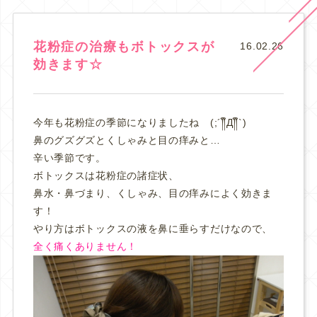
花粉症の治療もボトックスが
16.02.26
効きます☆
今年も花粉症の季節になりましたね (;´༎ຶД༎ຶ`)
鼻のグズグズとくしゃみと目の痒みと…
辛い季節です。
ボトックスは花粉症の諸症状、
鼻水・鼻づまり、くしゃみ、目の痒みによく効きま
す！
やり方はボトックスの液を鼻に垂らすだけなので、
全く痛くありません！