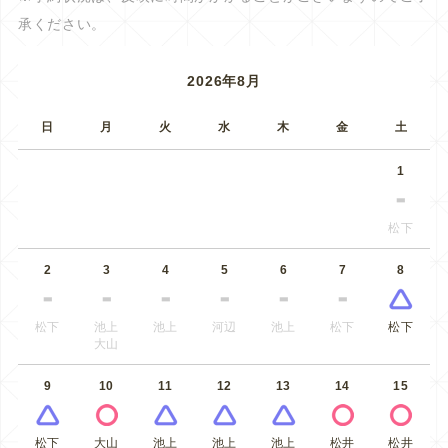
承ください。
2026年8月
日
月
火
水
木
金
土
1
松下
2
3
4
5
6
7
8
松下
池上
池上
河辺
池上
松下
松下
大山
9
10
11
12
13
14
15
松下
大山
池上
池上
池上
松井
松井