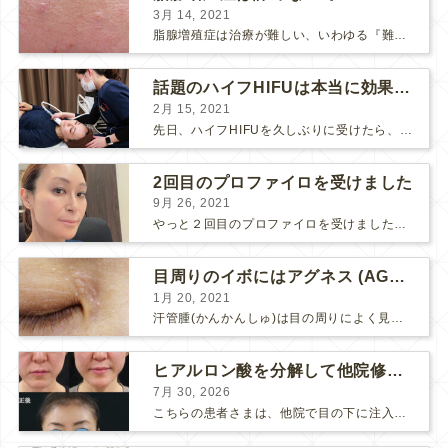
3月 14, 2021
脂腺増殖症は治療が難しい、いわゆる『難治性イボ』です。 脂腺増殖症でググると、治療法として液体窒素、メスやパンチングによる外科的切除、炭酸ガスレーザーなどが出て来ますが、実際のところ、液体窒...
話題のハイフHIFUは本当に効果があるのか？
2月 15, 2021
先日、ハイフHIFUを久しぶりに受けたら、顔の調子がとても良い感じです♪ 私はハイフHIFU後はいつも３日位、人には気付かれない程度に軽く腫れて、その後、グングンと顔が引き締まります。 ...
2回目のプロファイロを受けました
9月 26, 2021
やっと２回目のプロファイロを受けました。 ↑ 写真はプロファイロ翌日です。 この距離の写真では凹凸は映らないですし、 実物も、首がよく見ると凹凸が残っている位で、 それも３日で...
目周りのイボにはアグネス (AGNES）が効く！（ほぼ）ノーダウンタイムのイボ治療
1月 20, 2021
汗管腫(かんかんしゅ)は目の周りによく見られるいぼです。 以前は炭酸ガスレーザーでイボ組織を削って（蒸散とかアブレーションと言います）治療していました。 汗管腫は治療しても再発しやすい難治...
ヒアルロン酸を分解して他院修正（目の下のチンダル現象とその補正）
7月 30, 2026
こちらの患者さまは、他院で目の下に注入したヒアルロン酸がチンダル現象を起こしていたため、 ヒアルロン酸を分解する薬（ヒアルロニダーゼ）で分解してから 改めてヒアルロン酸を入れ直しました。 ...