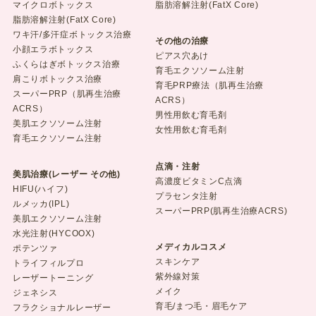
マイクロボトックス
脂肪溶解注射(FatX Core)
脂肪溶解注射(FatX Core)
ワキ汗/多汗症ボトックス治療
その他の治療
小顔エラボトックス
ピアス穴あけ
ふくらはぎボトックス治療
育毛エクソソーム注射
肩こりボトックス治療
育毛PRP療法（肌再生治療
スーパーPRP（肌再生治療
ACRS）
ACRS）
男性用飲む育毛剤
美肌エクソソーム注射
女性用飲む育毛剤
育毛エクソソーム注射
点滴・注射
美肌治療(レーザー その他)
高濃度ビタミンC点滴
HIFU(ハイフ)
プラセンタ注射
ルメッカ(IPL)
スーパーPRP(肌再生治療ACRS)
美肌エクソソーム注射
水光注射(HYCOOX)
メディカルコスメ
ポテンツァ
スキンケア
トライフィルプロ
紫外線対策
レーザートーニング
メイク
ジェネシス
育毛/まつ毛・眉毛ケア
フラクショナルレーザー