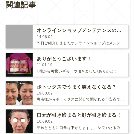
関連記事
オンラインショップメンテナンスのご報告
14.08.02
昨日ご紹介しましたオンラインショップはメンテナンスのために現在、お使い頂くことができません。本日中には復旧の予定です。ご迷惑…
ありがとうございます！
11.01.19
E様から可愛いギモーヴ頂きました♪ありがとうございます！E様は挙式の前に背中のにきびとニキビ跡を治療なさいました。こちらが治療…
ボトックスでうまく笑えなくなる？
19.03.02
患者様からボトックスに関して聞かれる不安点で多いのは「上手く笑えなくなって表情が不自然になるのでは？」「目が重くなるのでは？」…
口元が引き締まると顔が引き締まる！
16.09.02
年齢とともに口角は下がりますし、シワやたるみが目立ってしまい口元がモタついてきます。そうすると、なんとなく不機嫌に見えてしまい…